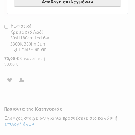
Αποδοχή επιλεγμένων
Φωτιστικό
Προσθήκη
Κρεμαστό Λαδί
στο
30xH180cm Led 6w
Καλάθι
3300Κ 380lm Sun
Light DAISY-6P-GR
Ειδική
75,00 €
Κανονική τιμή
Τιμή
93,00 €
ΠΡΟΣΘΉΚΗ
ΠΡΟΣΘΉΚΗ
ΣΤΗ
ΓΙΑ
ΛΊΣΤΑ
ΣΎΓΚΡΙΣΗ
Προιόντα της Κατηγοριάς
ΕΠΙΘΥΜΙΏΝ
Έλεγχος στοιχείων για να προσθέσετε στο καλάθι ή
επιλογή όλων