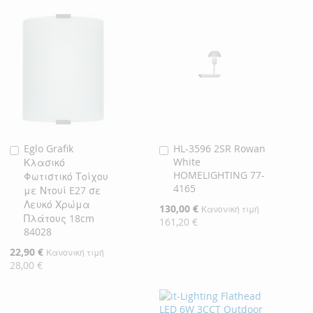
Eglo Grafik
HL-3596 2SR Rowan
Προσθήκη
Προσθήκη
White
Κλασικό
στο
στο
HOMELIGHTING 77-
Φωτιστικό Τοίχου
Καλάθι
Καλάθι
4165
με Ντουί E27 σε
Λευκό Χρώμα
Ειδική
130,00 €
Κανονική τιμή
Πλάτους 18cm
Τιμή
161,20 €
84028
Ειδική
22,90 €
Κανονική τιμή
Τιμή
28,00 €