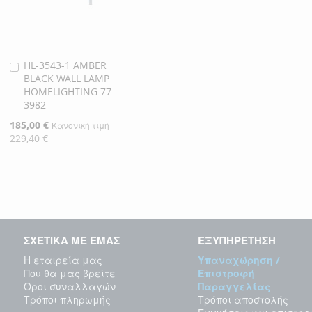
HL-3543-1 AMBER
Προσθήκη
BLACK WALL LAMP
στο
HOMELIGHTING 77-
Καλάθι
3982
Ειδική
185,00 €
Κανονική τιμή
Τιμή
229,40 €
ΣΧΕΤΙΚΑ ΜΕ ΕΜΑΣ
ΕΞΥΠΗΡΕΤΗΣΗ
Η εταιρεία μας
Υπαναχώρηση /
Που θα μας βρείτε
Επιστροφή
Όροι συναλλαγών
Παραγγελίας
Τρόποι πληρωμής
Τρόποι αποστολής