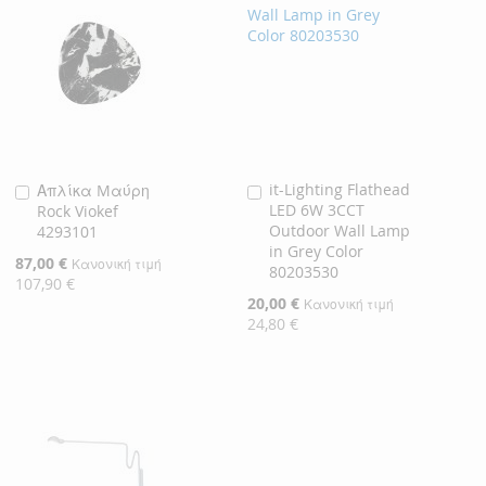
it-Lighting Flathead
Απλίκα Mαύρη
Προσθήκη
Προσθήκη
LED 6W 3CCT
Rock Viokef
στο
στο
Outdoor Wall Lamp
4293101
Καλάθι
Καλάθι
in Grey Color
Ειδική
87,00 €
Κανονική τιμή
80203530
Τιμή
107,90 €
Ειδική
20,00 €
Κανονική τιμή
Τιμή
24,80 €