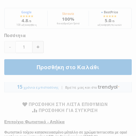
Google
●
BestPrice
Skroutz
★★★★★
★★★★★
100%
4.8
5.0
/5
/5
θα αγόραζαν ξανά
109 αξιολογήσεις
αξιολόγηση πελατών
Ποσότητα
-
+
Προσθήκη στο Καλάθι
trendyol
15
|
●
χρόνια εμπιστοσύνης
Βρείτε μας και στο
ΠΡΟΣΘΉΚΗ ΣΤΗ ΛΊΣΤΑ ΕΠΙΘΥΜΙΏΝ
ΠΡΟΣΘΉΚΗ ΓΙΑ ΣΎΓΚΡΙΣΗ
Επιτοίχιο Φωτιστικό - Απλίκα
Φωτιστικό τοίχου
κατασκευασμένο μέταλλο σε χρώμα terracotta με opal