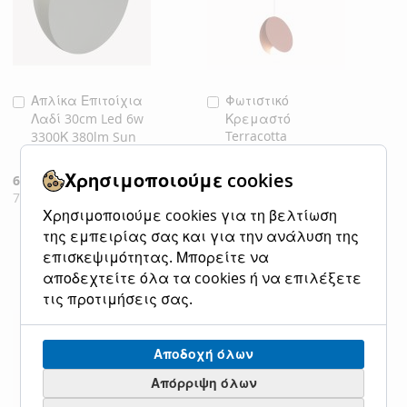
Απλίκα Επιτοίχια
Φωτιστικό
Προσθήκη
Προσθήκη
Λαδί 30cm Led 6w
Κρεμαστό
στο
στο
Terracotta
3300Κ 380lm Sun
Καλάθι
Καλάθι
30xH180cm Led 6w
Light DAISY-6W-GR
3300Κ 380lm Sun
Χρησιμοποιούμε cookies
Ειδική
62,00 €
Κανονική τιμή
Light DAISY-6P-RD
Τιμή
76,88 €
Χρησιμοποιούμε cookies για τη βελτίωση
Ειδική
75,00 €
Κανονική τιμή
Τιμή
93,00 €
της εμπειρίας σας και για την ανάλυση της
ΠΡΟΣΘΉΚΗ
ΠΡΟΣΘΉΚΗ
επισκεψιμότητας. Μπορείτε να
ΣΤΗ
ΓΙΑ
αποδεχτείτε όλα τα cookies ή να επιλέξετε
ΠΡΟΣΘΉΚΗ
ΠΡΟΣΘΉΚΗ
τις προτιμήσεις σας.
ΛΊΣΤΑ
ΣΎΓΚΡΙΣΗ
ΣΤΗ
ΓΙΑ
ΕΠΙΘΥΜΙΏΝ
ΛΊΣΤΑ
ΣΎΓΚΡΙΣΗ
Αποδοχή όλων
ΕΠΙΘΥΜΙΏΝ
Απόρριψη όλων