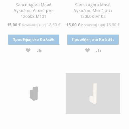
Sanco Agora Μονό
Sanco Agora Μονό
Άγκιστρο Λευκό ματ
Άγκιστρο Μπεζ ματ
120608-Μ101
120608-Μ102
Ειδική
15,00 €
18,60 €
Ειδική
15,00 €
18,60 €
Κανονική τιμή
Κανονική τιμή
Τιμή
Τιμή
Προσθήκη στο Καλάθι
Προσθήκη στο Καλάθι
ΠΡΟΣΘΉΚΗ
ΠΡΟΣΘΉΚΗ
ΠΡΟΣΘΉΚΗ
ΠΡΟΣΘΉΚΗ
ΣΤΗ
ΓΙΑ
ΣΤΗ
ΓΙΑ
ΛΊΣΤΑ
ΣΎΓΚΡΙΣΗ
ΛΊΣΤΑ
ΣΎΓΚΡΙΣΗ
ΕΠΙΘΥΜΙΏΝ
ΕΠΙΘΥΜΙΏΝ