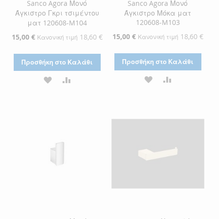
Sanco Agora Μονό
Sanco Agora Μονό
Άγκιστρο Γκρι τσιμέντου
Άγκιστρο Μόκα ματ
120608-M103
ματ 120608-M104
Ειδική
15,00 €
18,60 €
Ειδική
15,00 €
18,60 €
Κανονική τιμή
Κανονική τιμή
Τιμή
Τιμή
Προσθήκη στο Καλάθι
Προσθήκη στο Καλάθι
ΠΡΟΣΘΉΚΗ
ΠΡΟΣΘΉΚΗ
ΠΡΟΣΘΉΚΗ
ΠΡΟΣΘΉΚΗ
ΣΤΗ
ΓΙΑ
ΣΤΗ
ΓΙΑ
ΛΊΣΤΑ
ΣΎΓΚΡΙΣΗ
ΛΊΣΤΑ
ΣΎΓΚΡΙΣΗ
ΕΠΙΘΥΜΙΏΝ
ΕΠΙΘΥΜΙΏΝ