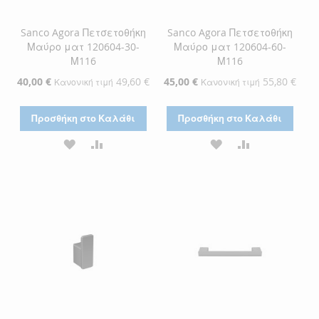
Sanco Agora Πετσετοθήκη
Sanco Agora Πετσετοθήκη
Μαύρο ματ 120604-30-
Μαύρο ματ 120604-60-
Μ116
Μ116
Ειδική
40,00 €
49,60 €
Ειδική
45,00 €
55,80 €
Κανονική τιμή
Κανονική τιμή
Τιμή
Τιμή
Προσθήκη στο Καλάθι
Προσθήκη στο Καλάθι
ΠΡΟΣΘΉΚΗ
ΠΡΟΣΘΉΚΗ
ΠΡΟΣΘΉΚΗ
ΠΡΟΣΘΉΚΗ
ΣΤΗ
ΓΙΑ
ΣΤΗ
ΓΙΑ
ΛΊΣΤΑ
ΣΎΓΚΡΙΣΗ
ΛΊΣΤΑ
ΣΎΓΚΡΙΣΗ
ΕΠΙΘΥΜΙΏΝ
ΕΠΙΘΥΜΙΏΝ