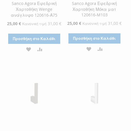
Sanco Agora Εφεδρική
Sanco Agora Εφεδρική
Χαρτοθήκη Wenge
Χαρτοθήκη Μόκα ματ
120616-M103
ανάγλυφο 120616-Α75
Ειδική
25,00 €
31,00 €
Ειδική
25,00 €
31,00 €
Κανονική τιμή
Κανονική τιμή
Τιμή
Τιμή
Προσθήκη στο Καλάθι
Προσθήκη στο Καλάθι
ΠΡΟΣΘΉΚΗ
ΠΡΟΣΘΉΚΗ
ΠΡΟΣΘΉΚΗ
ΠΡΟΣΘΉΚΗ
ΣΤΗ
ΓΙΑ
ΣΤΗ
ΓΙΑ
ΛΊΣΤΑ
ΣΎΓΚΡΙΣΗ
ΛΊΣΤΑ
ΣΎΓΚΡΙΣΗ
ΕΠΙΘΥΜΙΏΝ
ΕΠΙΘΥΜΙΏΝ