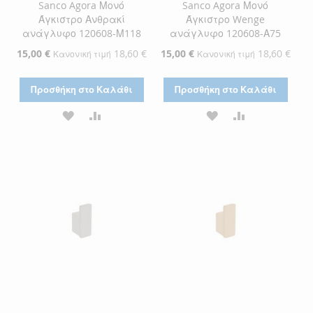
Sanco Agora Μονό
Sanco Agora Μονό
Άγκιστρο Ανθρακί
Άγκιστρο Wenge
ανάγλυφο 120608-Μ118
ανάγλυφο 120608-Α75
Ειδική
15,00 €
18,60 €
Ειδική
15,00 €
18,60 €
Κανονική τιμή
Κανονική τιμή
Τιμή
Τιμή
Προσθήκη στο Καλάθι
Προσθήκη στο Καλάθι
ΠΡΟΣΘΉΚΗ
ΠΡΟΣΘΉΚΗ
ΠΡΟΣΘΉΚΗ
ΠΡΟΣΘΉΚΗ
ΣΤΗ
ΓΙΑ
ΣΤΗ
ΓΙΑ
ΛΊΣΤΑ
ΣΎΓΚΡΙΣΗ
ΛΊΣΤΑ
ΣΎΓΚΡΙΣΗ
ΕΠΙΘΥΜΙΏΝ
ΕΠΙΘΥΜΙΏΝ