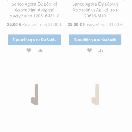
Sanco Agora Εφεδρική
Sanco Agora Εφεδρική
Χαρτοθήκη Ανθρακί
Χαρτοθήκη Λευκό ματ
ανάγλυφο 120616-Μ118
120616-Μ101
Ειδική
25,00 €
31,00 €
Ειδική
25,00 €
31,00 €
Κανονική τιμή
Κανονική τιμή
Τιμή
Τιμή
Προσθήκη στο Καλάθι
Προσθήκη στο Καλάθι
ΠΡΟΣΘΉΚΗ
ΠΡΟΣΘΉΚΗ
ΠΡΟΣΘΉΚΗ
ΠΡΟΣΘΉΚΗ
ΣΤΗ
ΓΙΑ
ΣΤΗ
ΓΙΑ
ΛΊΣΤΑ
ΣΎΓΚΡΙΣΗ
ΛΊΣΤΑ
ΣΎΓΚΡΙΣΗ
ΕΠΙΘΥΜΙΏΝ
ΕΠΙΘΥΜΙΏΝ