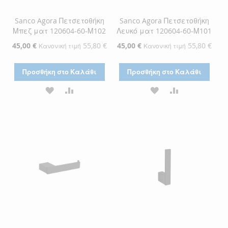
Sanco Agora Πετσετοθήκη
Sanco Agora Πετσετοθήκη
Μπεζ ματ 120604-60-Μ102
Λευκό ματ 120604-60-Μ101
Ειδική
45,00 €
55,80 €
Ειδική
45,00 €
55,80 €
Κανονική τιμή
Κανονική τιμή
Τιμή
Τιμή
Προσθήκη στο Καλάθι
Προσθήκη στο Καλάθι
ΠΡΟΣΘΉΚΗ
ΠΡΟΣΘΉΚΗ
ΠΡΟΣΘΉΚΗ
ΠΡΟΣΘΉΚΗ
ΣΤΗ
ΓΙΑ
ΣΤΗ
ΓΙΑ
ΛΊΣΤΑ
ΣΎΓΚΡΙΣΗ
ΛΊΣΤΑ
ΣΎΓΚΡΙΣΗ
ΕΠΙΘΥΜΙΏΝ
ΕΠΙΘΥΜΙΏΝ