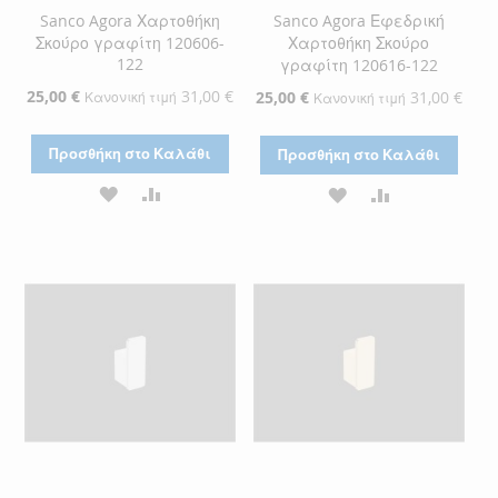
Sanco Agora Χαρτοθήκη
Sanco Agora Εφεδρική
Σκούρο γραφίτη 120606-
Χαρτοθήκη Σκούρο
122
γραφίτη 120616-122
Ειδική
25,00 €
31,00 €
Ειδική
25,00 €
31,00 €
Κανονική τιμή
Κανονική τιμή
Τιμή
Τιμή
Προσθήκη στο Καλάθι
Προσθήκη στο Καλάθι
ΠΡΟΣΘΉΚΗ
ΠΡΟΣΘΉΚΗ
ΠΡΟΣΘΉΚΗ
ΠΡΟΣΘΉΚΗ
ΣΤΗ
ΓΙΑ
ΣΤΗ
ΓΙΑ
ΛΊΣΤΑ
ΣΎΓΚΡΙΣΗ
ΛΊΣΤΑ
ΣΎΓΚΡΙΣΗ
ΕΠΙΘΥΜΙΏΝ
ΕΠΙΘΥΜΙΏΝ