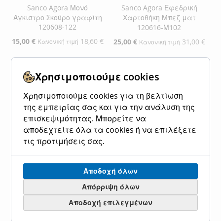
Sanco Agora Μονό
Sanco Agora Εφεδρική
Άγκιστρο Σκούρο γραφίτη
Χαρτοθήκη Μπεζ ματ
120608-122
120616-Μ102
Ειδική
15,00 €
18,60 €
Ειδική
25,00 €
31,00 €
Κανονική τιμή
Κανονική τιμή
Τιμή
Τιμή
Προσθήκη στο Καλάθι
Προσθήκη στο Καλάθι
Χρησιμοποιούμε cookies
ΠΡΟΣΘΉΚΗ
ΠΡΟΣΘΉΚΗ
ΠΡΟΣΘΉΚΗ
ΠΡΟΣΘΉΚΗ
Χρησιμοποιούμε cookies για τη βελτίωση
ΣΤΗ
ΓΙΑ
ΣΤΗ
ΓΙΑ
της εμπειρίας σας και για την ανάλυση της
επισκεψιμότητας. Μπορείτε να
ΛΊΣΤΑ
ΣΎΓΚΡΙΣΗ
ΛΊΣΤΑ
ΣΎΓΚΡΙΣΗ
αποδεχτείτε όλα τα cookies ή να επιλέξετε
ΕΠΙΘΥΜΙΏΝ
ΕΠΙΘΥΜΙΏΝ
τις προτιμήσεις σας.
Αποδοχή όλων
Απόρριψη όλων
Αποδοχή επιλεγμένων