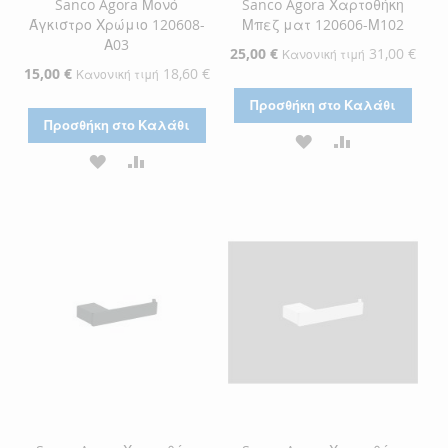
Sanco Agora Μονό
Sanco Agora Χαρτοθήκη
Άγκιστρο Χρώμιο 120608-
Μπεζ ματ 120606-Μ102
Α03
Ειδική
25,00 €
31,00 €
Κανονική τιμή
Τιμή
Ειδική
15,00 €
18,60 €
Κανονική τιμή
Τιμή
Προσθήκη στο Καλάθι
Προσθήκη στο Καλάθι
ΠΡΟΣΘΉΚΗ
ΠΡΟΣΘΉΚΗ
ΠΡΟΣΘΉΚΗ
ΠΡΟΣΘΉΚΗ
ΣΤΗ
ΓΙΑ
ΣΤΗ
ΓΙΑ
ΛΊΣΤΑ
ΣΎΓΚΡΙΣΗ
ΛΊΣΤΑ
ΣΎΓΚΡΙΣΗ
ΕΠΙΘΥΜΙΏΝ
ΕΠΙΘΥΜΙΏΝ