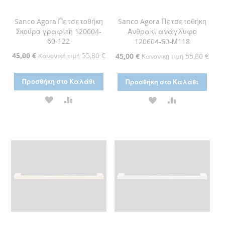
Sanco Agora Πετσετοθήκη
Sanco Agora Πετσετοθήκη
Σκούρο γραφίτη 120604-
Ανθρακί ανάγλυφο
60-122
120604-60-Μ118
Ειδική
45,00 €
55,80 €
Ειδική
45,00 €
55,80 €
Κανονική τιμή
Κανονική τιμή
Τιμή
Τιμή
Προσθήκη στο Καλάθι
Προσθήκη στο Καλάθι
ΠΡΟΣΘΉΚΗ
ΠΡΟΣΘΉΚΗ
ΠΡΟΣΘΉΚΗ
ΠΡΟΣΘΉΚΗ
ΣΤΗ
ΓΙΑ
ΣΤΗ
ΓΙΑ
ΛΊΣΤΑ
ΣΎΓΚΡΙΣΗ
ΛΊΣΤΑ
ΣΎΓΚΡΙΣΗ
ΕΠΙΘΥΜΙΏΝ
ΕΠΙΘΥΜΙΏΝ