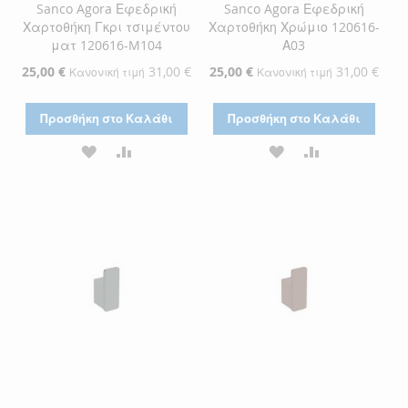
Sanco Agora Εφεδρική
Sanco Agora Εφεδρική
Χαρτοθήκη Γκρι τσιμέντου
Χαρτοθήκη Χρώμιο 120616-
ματ 120616-M104
Α03
Ειδική
25,00 €
31,00 €
Ειδική
25,00 €
31,00 €
Κανονική τιμή
Κανονική τιμή
Τιμή
Τιμή
Προσθήκη στο Καλάθι
Προσθήκη στο Καλάθι
ΠΡΟΣΘΉΚΗ
ΠΡΟΣΘΉΚΗ
ΠΡΟΣΘΉΚΗ
ΠΡΟΣΘΉΚΗ
ΣΤΗ
ΓΙΑ
ΣΤΗ
ΓΙΑ
ΛΊΣΤΑ
ΣΎΓΚΡΙΣΗ
ΛΊΣΤΑ
ΣΎΓΚΡΙΣΗ
ΕΠΙΘΥΜΙΏΝ
ΕΠΙΘΥΜΙΏΝ