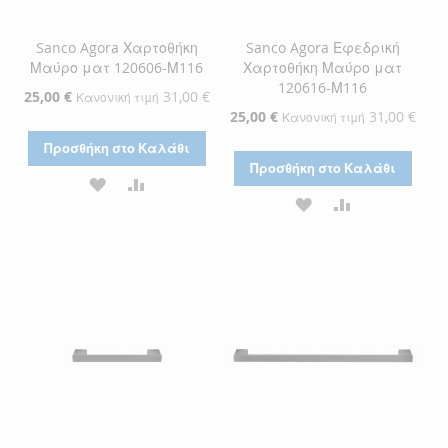
Sanco Agora Χαρτοθήκη
Sanco Agora Εφεδρική
Μαύρο ματ 120606-Μ116
Χαρτοθήκη Μαύρο ματ
120616-Μ116
Ειδική
25,00 €
31,00 €
Κανονική τιμή
Τιμή
Ειδική
25,00 €
31,00 €
Κανονική τιμή
Τιμή
Προσθήκη στο Καλάθι
Προσθήκη στο Καλάθι
ΠΡΟΣΘΉΚΗ
ΠΡΟΣΘΉΚΗ
ΠΡΟΣΘΉΚΗ
ΠΡΟΣΘΉΚΗ
ΣΤΗ
ΓΙΑ
ΣΤΗ
ΓΙΑ
ΛΊΣΤΑ
ΣΎΓΚΡΙΣΗ
ΛΊΣΤΑ
ΣΎΓΚΡΙΣΗ
ΕΠΙΘΥΜΙΏΝ
ΕΠΙΘΥΜΙΏΝ