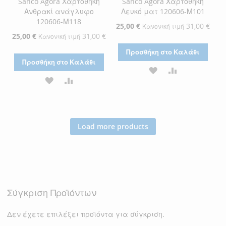
Sanco Agora Χαρτοθήκη
Sanco Agora Χαρτοθήκη
Ανθρακί ανάγλυφο
Λευκό ματ 120606-Μ101
120606-Μ118
Ειδική
25,00 €
31,00 €
Κανονική τιμή
Τιμή
Ειδική
25,00 €
31,00 €
Κανονική τιμή
Τιμή
Προσθήκη στο Καλάθι
Προσθήκη στο Καλάθι
ΠΡΟΣΘΉΚΗ
ΠΡΟΣΘΉΚΗ
ΠΡΟΣΘΉΚΗ
ΠΡΟΣΘΉΚΗ
ΣΤΗ
ΓΙΑ
ΣΤΗ
ΓΙΑ
ΛΊΣΤΑ
ΣΎΓΚΡΙΣΗ
ΛΊΣΤΑ
ΣΎΓΚΡΙΣΗ
ΕΠΙΘΥΜΙΏΝ
Load more products
ΕΠΙΘΥΜΙΏΝ
Σύγκριση Προϊόντων
Δεν έχετε επιλέξει προϊόντα για σύγκριση.