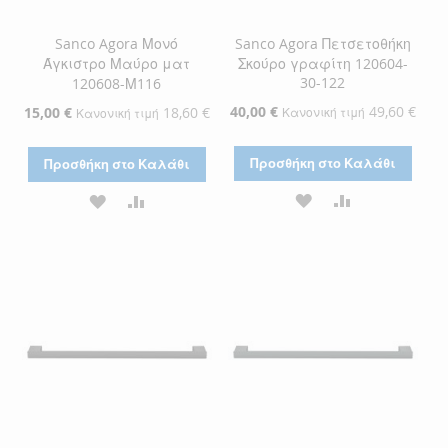
Sanco Agora Μονό
Sanco Agora Πετσετοθήκη
Άγκιστρο Μαύρο ματ
Σκούρο γραφίτη 120604-
30-122
120608-Μ116
Ειδική
40,00 €
49,60 €
Ειδική
15,00 €
18,60 €
Κανονική τιμή
Κανονική τιμή
Τιμή
Τιμή
Προσθήκη στο Καλάθι
Προσθήκη στο Καλάθι
ΠΡΟΣΘΉΚΗ
ΠΡΟΣΘΉΚΗ
ΠΡΟΣΘΉΚΗ
ΠΡΟΣΘΉΚΗ
ΣΤΗ
ΓΙΑ
ΣΤΗ
ΓΙΑ
ΛΊΣΤΑ
ΣΎΓΚΡΙΣΗ
ΛΊΣΤΑ
ΣΎΓΚΡΙΣΗ
ΕΠΙΘΥΜΙΏΝ
ΕΠΙΘΥΜΙΏΝ