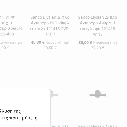
 Elysian
Sanco Elysian Διπλό
Sanco Elysian Διπλό
τοίχιο
Άγκιστρο PVD νίκελ
Άγκιστρο Ανθρακί
σερ Χρώμιο
ατσάλι 121418-PVD-
ανάγλυφο 121418-
422-Α03
11BR
Μ118
Ειδική
45,00 €
Ειδική
30,00 €
Κανονική τιμή
Κανονική τιμή
Κανονική τιμή
Τιμή
Τιμή
,00 €
55,80 €
37,20 €
η στο Καλάθι
Προσθήκη στο Καλάθι
Προσθήκη στο Καλάθι
ΘΉΚΗ
ΠΡΟΣΘΉΚΗ
ΠΡΟΣΘΉΚΗ
ΘΉΚΗ
ΣΤΗ
ΠΡΟΣΘΉΚΗ
ΣΤΗ
ΠΡΟΣΘΉΚΗ
ΛΊΣΤΑ
ΓΙΑ
ΛΊΣΤΑ
ΓΙΑ
ΜΙΏΝ
ΙΣΗ
ΕΠΙΘΥΜΙΏΝ
ΣΎΓΚΡΙΣΗ
ΕΠΙΘΥΜΙΏΝ
ΣΎΓΚΡΙΣΗ
άλυση της
 τις προτιμήσεις
ysian Διπλό
Sanco Elysian Διπλό
Sanco Elysian Διπλό