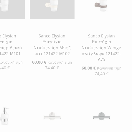
 Elysian
Sanco Elysian
Sanco Elysian
τοίχιο
Επιτοίχιο
Επιτοίχιο
νσερ Λευκό
Ντισπένσερ Μπεζ
Ντισπένσερ Wenge
1422-Μ101
ματ 121422-Μ102
ανάγλυφο 121422-
Α75
Ειδική
60,00 €
Κανονική τιμή
Κανονική τιμή
Τιμή
,40 €
74,40 €
Ειδική
60,00 €
Κανονική τιμή
Τιμή
74,40 €
η στο Καλάθι
Προσθήκη στο Καλάθι
Προσθήκη στο Καλάθι
ΘΉΚΗ
ΠΡΟΣΘΉΚΗ
ΠΡΟΣΘΉΚΗ
ΘΉΚΗ
ΣΤΗ
ΠΡΟΣΘΉΚΗ
ΣΤΗ
ΠΡΟΣΘΉΚΗ
ΛΊΣΤΑ
ΓΙΑ
ΛΊΣΤΑ
ΓΙΑ
ΜΙΏΝ
ΙΣΗ
ΕΠΙΘΥΜΙΏΝ
ΣΎΓΚΡΙΣΗ
ΕΠΙΘΥΜΙΏΝ
ΣΎΓΚΡΙΣΗ