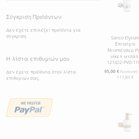
Σύγκριση Προϊόντων
Δεν έχετε επιλέξει προϊόντα για
σύγκριση.
Sanco Elysia
Επιτοίχιο
Ντισπένσερ P
νίκελ ατσάλ
Η λίστα επιθυμιών μου
121422-PVD-11
Ειδική
95,00 €
Δεν έχετε προϊόντα στην λίστα
Κανονική 
Τιμή
117,80 €
επιθυμιών σας.
Προσθήκη στο Κ
ΠΡΟΣΘΉΚΗ
ΣΤΗ
ΠΡΟΣΘΉΚΗ
ΛΊΣΤΑ
ΓΙΑ
ΕΠΙΘΥΜΙΏΝ
ΣΎΓΚΡΙΣΗ