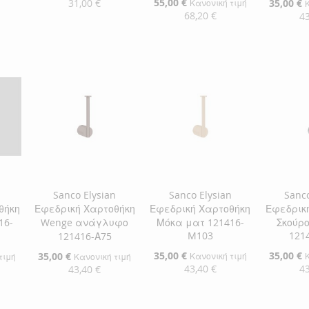
Τιμή
Ειδική
55,00 €
31,00 €
Ειδική
35,00 €
Κανονική τιμή
Τιμή
Τιμή
68,20 €
43
αλάθι
Προσθήκη στο Καλάθι
Προσθήκη στο Καλάθι
Προσθήκ
ΠΡΟΣΘΉΚΗ
ΠΡΟΣΘΉΚΗ
ΠΡΟΣ
ΣΤΗ
ΠΡΟΣΘΉΚΗ
ΣΤΗ
ΠΡΟΣΘΉΚΗ
ΣΤΗ
ΠΡΟΣ
ΛΊΣΤΑ
ΓΙΑ
ΛΊΣΤΑ
ΓΙΑ
ΛΊΣΤΑ
ΓΙΑ
ΕΠΙΘΥΜΙΏΝ
ΣΎΓΚΡΙΣΗ
ΕΠΙΘΥΜΙΏΝ
ΣΎΓΚΡΙΣΗ
ΕΠΙΘΥ
ΣΎΓΚΡ
n
Sanco Elysian
Sanco Elysian
Sanco
θήκη
Εφεδρική Χαρτοθήκη
Εφεδρική Χαρτοθήκη
Εφεδρικ
16-
Wenge ανάγλυφο
Μόκα ματ 121416-
Σκούρ
M103
121
121416-Α75
Ειδική
35,00 €
Ειδική
35,00 €
Ειδική
35,00 €
Κανονική τιμή
τιμή
Κανονική τιμή
Τιμή
Τιμή
Τιμή
43,40 €
43
43,40 €
Προσθήκη στο Καλάθι
Προσθήκ
αλάθι
Προσθήκη στο Καλάθι