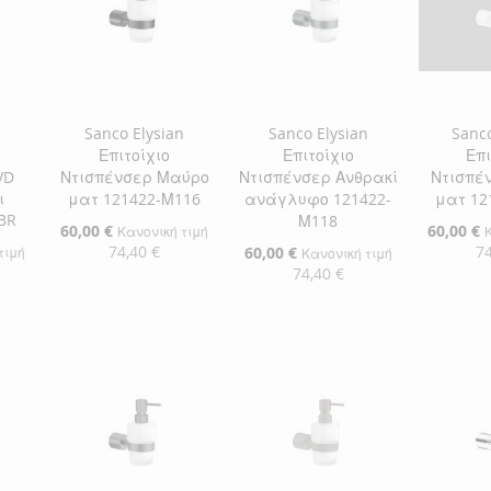
n
Sanco Elysian
Sanco Elysian
Sanco
Επιτοίχιο
Επιτοίχιο
Επι
VD
Ντισπένσερ Μαύρο
Ντισπένσερ Ανθρακί
Ντισπέ
ι
ματ 121422-Μ116
ανάγλυφο 121422-
ματ 12
BR
Μ118
Ειδική
60,00 €
Ειδική
60,00 €
Κανονική τιμή
Τιμή
Τιμή
74,40 €
74
Ειδική
60,00 €
τιμή
Κανονική τιμή
Τιμή
74,40 €
Προσθήκη στο Καλάθι
Προσθήκ
αλάθι
Προσθήκη στο Καλάθι
ΠΡΟΣΘΉΚΗ
ΠΡΟΣ
ΠΡΟΣΘΉΚΗ
ΣΤΗ
ΠΡΟΣΘΉΚΗ
ΣΤΗ
ΠΡΟΣ
ΣΤΗ
ΠΡΟΣΘΉΚΗ
ΛΊΣΤΑ
ΓΙΑ
ΛΊΣΤΑ
ΓΙΑ
ΛΊΣΤΑ
ΓΙΑ
ΕΠΙΘΥΜΙΏΝ
ΣΎΓΚΡΙΣΗ
ΕΠΙΘΥ
ΣΎΓΚΡ
ΕΠΙΘΥΜΙΏΝ
ΣΎΓΚΡΙΣΗ