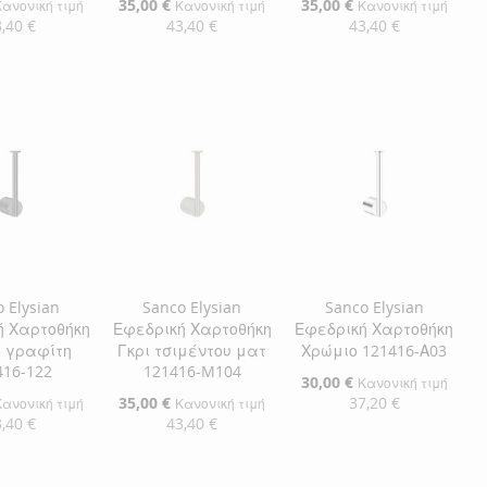
Ειδική
35,00 €
Ειδική
35,00 €
Κανονική τιμή
Κανονική τιμή
Κανονική τιμή
Τιμή
Τιμή
,40 €
43,40 €
43,40 €
η στο Καλάθι
Προσθήκη στο Καλάθι
Προσθήκη στο Καλάθι
ΘΉΚΗ
ΠΡΟΣΘΉΚΗ
ΠΡΟΣΘΉΚΗ
ΘΉΚΗ
ΣΤΗ
ΠΡΟΣΘΉΚΗ
ΣΤΗ
ΠΡΟΣΘΉΚΗ
ΛΊΣΤΑ
ΓΙΑ
ΛΊΣΤΑ
ΓΙΑ
ΜΙΏΝ
ΙΣΗ
ΕΠΙΘΥΜΙΏΝ
ΣΎΓΚΡΙΣΗ
ΕΠΙΘΥΜΙΏΝ
ΣΎΓΚΡΙΣΗ
 Elysian
Sanco Elysian
Sanco Elysian
ή Χαρτοθήκη
Εφεδρική Χαρτοθήκη
Εφεδρική Χαρτοθήκη
ο γραφίτη
Γκρι τσιμέντου ματ
Χρώμιο 121416-Α03
416-122
121416-M104
Ειδική
30,00 €
Κανονική τιμή
Τιμή
Ειδική
35,00 €
37,20 €
Κανονική τιμή
Κανονική τιμή
Τιμή
,40 €
43,40 €
Προσθήκη στο Καλάθι
η στο Καλάθι
Προσθήκη στο Καλάθι
ΠΡΟΣΘΉΚΗ