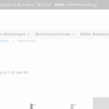
email :
order@ecosales.gr
λδάρη 16 Μελίσσια ΤΚ.15127
ος-Κατάστημα
Χριστουγεννιάτικα
Κάδοι Απορριμ
πάνιου
Sanco Elysian
χεία
1
-
30
από
99