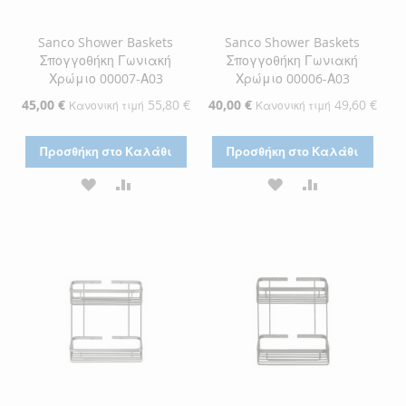
Sanco Shower Baskets
Sanco Shower Baskets
Σπογγοθήκη Γωνιακή
Σπογγοθήκη Γωνιακή
Χρώμιο 00007-Α03
Χρώμιο 00006-Α03
Ειδική
45,00 €
55,80 €
Ειδική
40,00 €
49,60 €
Κανονική τιμή
Κανονική τιμή
Τιμή
Τιμή
Προσθήκη στο Καλάθι
Προσθήκη στο Καλάθι
ΠΡΟΣΘΉΚΗ
ΠΡΟΣΘΉΚΗ
ΠΡΟΣΘΉΚΗ
ΠΡΟΣΘΉΚΗ
ΣΤΗ
ΓΙΑ
ΣΤΗ
ΓΙΑ
ΛΊΣΤΑ
ΣΎΓΚΡΙΣΗ
ΛΊΣΤΑ
ΣΎΓΚΡΙΣΗ
ΕΠΙΘΥΜΙΏΝ
ΕΠΙΘΥΜΙΏΝ