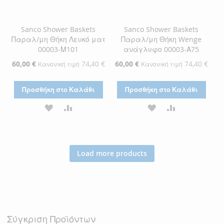
Sanco Shower Baskets
Sanco Shower Baskets
Παραλ/μη Θήκη Λευκό ματ
Παραλ/μη Θήκη Wenge
00003-Μ101
ανάγλυφο 00003-Α75
Ειδική
60,00 €
74,40 €
Ειδική
60,00 €
74,40 €
Κανονική τιμή
Κανονική τιμή
Τιμή
Τιμή
Προσθήκη στο Καλάθι
Προσθήκη στο Καλάθι
ΠΡΟΣΘΉΚΗ
ΠΡΟΣΘΉΚΗ
ΠΡΟΣΘΉΚΗ
ΠΡΟΣΘΉΚΗ
ΣΤΗ
ΓΙΑ
ΣΤΗ
ΓΙΑ
ΛΊΣΤΑ
ΣΎΓΚΡΙΣΗ
ΛΊΣΤΑ
ΣΎΓΚΡΙΣΗ
Load more products
ΕΠΙΘΥΜΙΏΝ
ΕΠΙΘΥΜΙΏΝ
Σύγκριση Προϊόντων