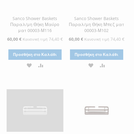
Sanco Shower Baskets
Sanco Shower Baskets
Παραλ/μη Θήκη Μαύρο
Παραλ/μη Θήκη Μπεζ ματ
ματ 00003-Μ116
00003-Μ102
Ειδική
60,00 €
74,40 €
Ειδική
60,00 €
74,40 €
Κανονική τιμή
Κανονική τιμή
Τιμή
Τιμή
Προσθήκη στο Καλάθι
Προσθήκη στο Καλάθι
ΠΡΟΣΘΉΚΗ
ΠΡΟΣΘΉΚΗ
ΠΡΟΣΘΉΚΗ
ΠΡΟΣΘΉΚΗ
ΣΤΗ
ΓΙΑ
ΣΤΗ
ΓΙΑ
ΛΊΣΤΑ
ΣΎΓΚΡΙΣΗ
ΛΊΣΤΑ
ΣΎΓΚΡΙΣΗ
ΕΠΙΘΥΜΙΏΝ
ΕΠΙΘΥΜΙΏΝ