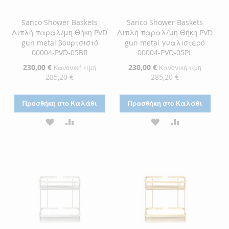
Sanco Shower Baskets
Sanco Shower Baskets
Διπλή παραλ/μη Θήκη PVD
Διπλή παραλ/μη Θήκη PVD
gun metal βουρτσιστό
gun metal γυαλιστερό
00004-PVD-05BR
00004-PVD-05PL
Ειδική
230,00 €
Ειδική
230,00 €
Κανονική τιμή
Κανονική τιμή
Τιμή
Τιμή
285,20 €
285,20 €
Προσθήκη στο Καλάθι
Προσθήκη στο Καλάθι
ΠΡΟΣΘΉΚΗ
ΠΡΟΣΘΉΚΗ
ΠΡΟΣΘΉΚΗ
ΠΡΟΣΘΉΚΗ
ΣΤΗ
ΓΙΑ
ΣΤΗ
ΓΙΑ
ΛΊΣΤΑ
ΣΎΓΚΡΙΣΗ
ΛΊΣΤΑ
ΣΎΓΚΡΙΣΗ
ΕΠΙΘΥΜΙΏΝ
ΕΠΙΘΥΜΙΏΝ