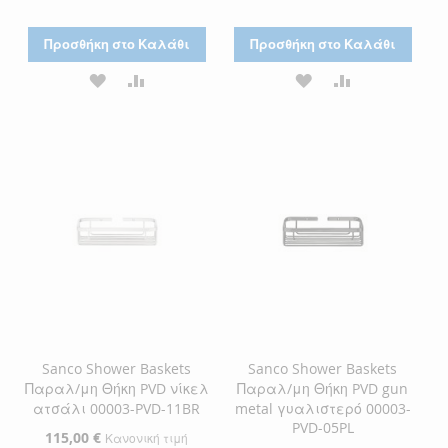
Προσθήκη στο Καλάθι
Προσθήκη στο Καλάθι
ΠΡΟΣΘΉΚΗ
ΠΡΟΣΘΉΚΗ
ΠΡΟΣΘΉΚΗ
ΠΡΟΣΘΉΚΗ
ΣΤΗ
ΓΙΑ
ΣΤΗ
ΓΙΑ
ΛΊΣΤΑ
ΣΎΓΚΡΙΣΗ
ΛΊΣΤΑ
ΣΎΓΚΡΙΣΗ
ΕΠΙΘΥΜΙΏΝ
ΕΠΙΘΥΜΙΏΝ
Sanco Shower Baskets
Sanco Shower Baskets
Παραλ/μη Θήκη PVD νίκελ
Παραλ/μη Θήκη PVD gun
ατσάλι 00003-PVD-11BR
metal γυαλιστερό 00003-
PVD-05PL
Ειδική
115,00 €
Κανονική τιμή