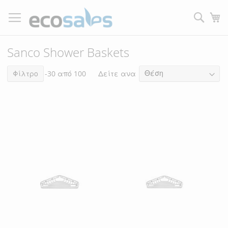
Μετάβαση
στο
Τ
περιεχόμενο
Filtrer
Sanco Shower Baskets
Δείτε ανα
Στοιχεία
Φίλτρο
1
-
30
από
100