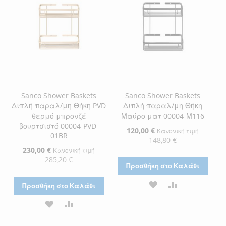
ΕΠΙΘΥΜΙΏΝ
ΕΠΙΘΥΜΙΏΝ
Sanco Shower Baskets
Sanco Shower Baskets
Διπλή παραλ/μη Θήκη PVD
Διπλή παραλ/μη Θήκη
θερμό μπρονζέ
Μαύρο ματ 00004-Μ116
βουρτσιστό 00004-PVD-
Ειδική
120,00 €
Κανονική τιμή
01BR
Τιμή
148,80 €
Ειδική
230,00 €
Κανονική τιμή
Τιμή
285,20 €
Προσθήκη στο Καλάθι
ΠΡΟΣΘΉΚΗ
ΠΡΟΣΘΉΚΗ
Προσθήκη στο Καλάθι
ΣΤΗ
ΓΙΑ
ΠΡΟΣΘΉΚΗ
ΠΡΟΣΘΉΚΗ
ΛΊΣΤΑ
ΣΎΓΚΡΙΣΗ
ΣΤΗ
ΓΙΑ