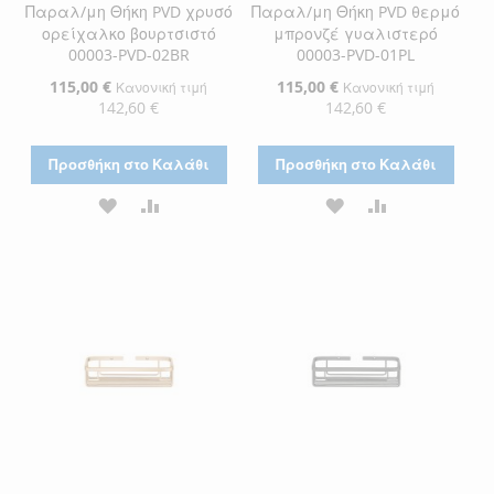
Παραλ/μη Θήκη PVD χρυσό
Παραλ/μη Θήκη PVD θερμό
ορείχαλκο βουρτσιστό
μπρονζέ γυαλιστερό
00003-PVD-02BR
00003-PVD-01PL
Ειδική
115,00 €
Ειδική
115,00 €
Κανονική τιμή
Κανονική τιμή
Τιμή
Τιμή
142,60 €
142,60 €
Προσθήκη στο Καλάθι
Προσθήκη στο Καλάθι
ΠΡΟΣΘΉΚΗ
ΠΡΟΣΘΉΚΗ
ΠΡΟΣΘΉΚΗ
ΠΡΟΣΘΉΚΗ
ΣΤΗ
ΓΙΑ
ΣΤΗ
ΓΙΑ
ΛΊΣΤΑ
ΣΎΓΚΡΙΣΗ
ΛΊΣΤΑ
ΣΎΓΚΡΙΣΗ
ΕΠΙΘΥΜΙΏΝ
ΕΠΙΘΥΜΙΏΝ