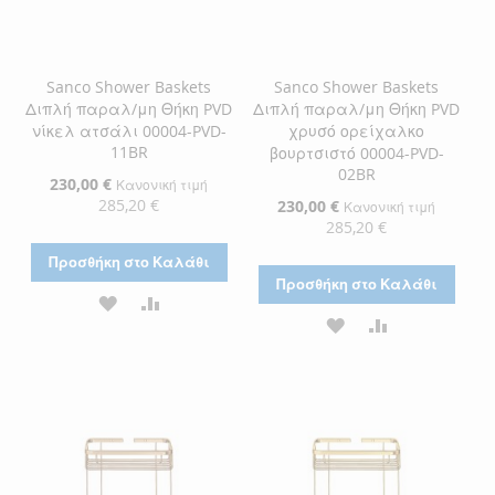
Sanco Shower Baskets
Sanco Shower Baskets
Διπλή παραλ/μη Θήκη PVD
Διπλή παραλ/μη Θήκη PVD
νίκελ ατσάλι 00004-PVD-
χρυσό ορείχαλκο
11BR
βουρτσιστό 00004-PVD-
02BR
Ειδική
230,00 €
Κανονική τιμή
Τιμή
285,20 €
Ειδική
230,00 €
Κανονική τιμή
Τιμή
285,20 €
Προσθήκη στο Καλάθι
Προσθήκη στο Καλάθι
ΠΡΟΣΘΉΚΗ
ΠΡΟΣΘΉΚΗ
ΠΡΟΣΘΉΚΗ
ΠΡΟΣΘΉΚΗ
ΣΤΗ
ΓΙΑ
ΣΤΗ
ΓΙΑ
ΛΊΣΤΑ
ΣΎΓΚΡΙΣΗ
ΛΊΣΤΑ
ΣΎΓΚΡΙΣΗ
ΕΠΙΘΥΜΙΏΝ
ΕΠΙΘΥΜΙΏΝ