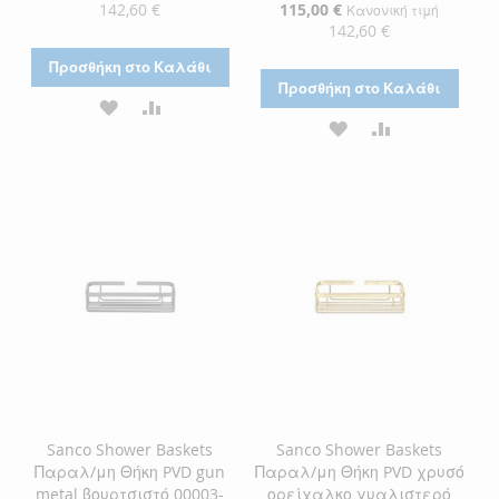
Τιμή
142,60 €
Ειδική
115,00 €
Κανονική τιμή
Τιμή
142,60 €
Προσθήκη στο Καλάθι
Προσθήκη στο Καλάθι
ΠΡΟΣΘΉΚΗ
ΠΡΟΣΘΉΚΗ
ΠΡΟΣΘΉΚΗ
ΠΡΟΣΘΉΚΗ
ΣΤΗ
ΓΙΑ
ΣΤΗ
ΓΙΑ
ΛΊΣΤΑ
ΣΎΓΚΡΙΣΗ
ΛΊΣΤΑ
ΣΎΓΚΡΙΣΗ
ΕΠΙΘΥΜΙΏΝ
ΕΠΙΘΥΜΙΏΝ
Sanco Shower Baskets
Sanco Shower Baskets
Παραλ/μη Θήκη PVD gun
Παραλ/μη Θήκη PVD χρυσό
metal βουρτσιστό 00003-
ορείχαλκο γυαλιστερό