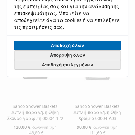
Προσθήκη στο Καλάθι
της εμπειρίας σας και για την ανάλυση της
Προσθήκη στο Καλάθι
επισκεψιμότητας. Μπορείτε να
ΠΡΟΣΘΉΚΗ
ΠΡΟΣΘΉΚΗ
ΠΡΟΣΘΉΚΗ
ΠΡΟΣΘΉΚΗ
αποδεχτείτε όλα τα cookies ή να επιλέξετε
ΣΤΗ
ΓΙΑ
τις προτιμήσεις σας.
ΣΤΗ
ΓΙΑ
ΛΊΣΤΑ
ΣΎΓΚΡΙΣΗ
ΛΊΣΤΑ
ΣΎΓΚΡΙΣΗ
ΕΠΙΘΥΜΙΏΝ
Αποδοχή όλων
ΕΠΙΘΥΜΙΏΝ
Απόρριψη όλων
Αποδοχή επιλεγμένων
Sanco Shower Baskets
Sanco Shower Baskets
Διπλή παραλ/μη Θήκη
Διπλή παραλ/μη Θήκη
Σκούρο γραφίτη 00004-122
Χρώμιο 00004-Α03
Ειδική
120,00 €
Ειδική
90,00 €
Κανονική τιμή
Κανονική τιμή
Τιμή
Τιμή
148,80 €
111,60 €