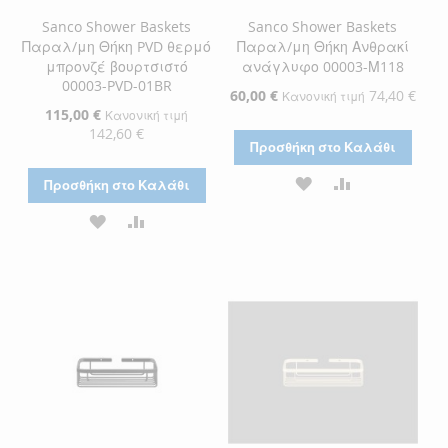
Sanco Shower Baskets
Sanco Shower Baskets
Παραλ/μη Θήκη PVD θερμό
Παραλ/μη Θήκη Ανθρακί
μπρονζέ βουρτσιστό
ανάγλυφο 00003-Μ118
00003-PVD-01BR
Ειδική
60,00 €
74,40 €
Κανονική τιμή
Τιμή
Ειδική
115,00 €
Κανονική τιμή
Τιμή
142,60 €
Προσθήκη στο Καλάθι
ΠΡΟΣΘΉΚΗ
ΠΡΟΣΘΉΚΗ
Προσθήκη στο Καλάθι
ΣΤΗ
ΓΙΑ
ΠΡΟΣΘΉΚΗ
ΠΡΟΣΘΉΚΗ
ΛΊΣΤΑ
ΣΎΓΚΡΙΣΗ
ΣΤΗ
ΓΙΑ
ΕΠΙΘΥΜΙΏΝ
ΛΊΣΤΑ
ΣΎΓΚΡΙΣΗ
ΕΠΙΘΥΜΙΏΝ