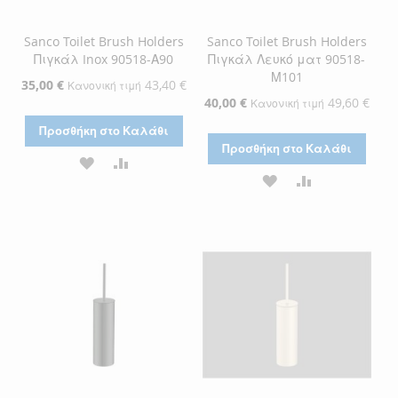
Sanco Toilet Brush Holders
Sanco Toilet Brush Holders
Πιγκάλ Inox 90518-Α90
Πιγκάλ Λευκό ματ 90518-
Μ101
Ειδική
35,00 €
43,40 €
Κανονική τιμή
Τιμή
Ειδική
40,00 €
49,60 €
Κανονική τιμή
Τιμή
Προσθήκη στο Καλάθι
Προσθήκη στο Καλάθι
ΠΡΟΣΘΉΚΗ
ΠΡΟΣΘΉΚΗ
ΠΡΟΣΘΉΚΗ
ΠΡΟΣΘΉΚΗ
ΣΤΗ
ΓΙΑ
ΣΤΗ
ΓΙΑ
ΛΊΣΤΑ
ΣΎΓΚΡΙΣΗ
ΛΊΣΤΑ
ΣΎΓΚΡΙΣΗ
ΕΠΙΘΥΜΙΏΝ
ΕΠΙΘΥΜΙΏΝ