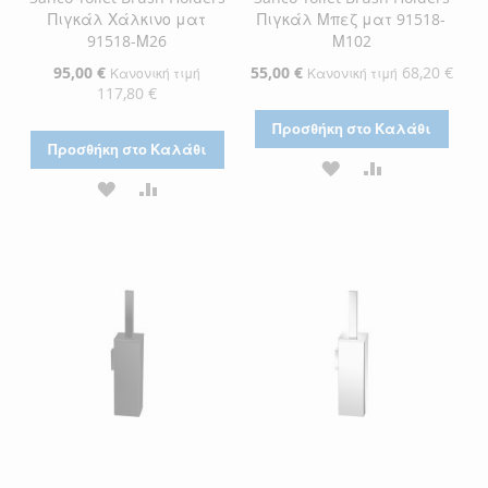
Πιγκάλ Χάλκινο ματ
Πιγκάλ Μπεζ ματ 91518-
91518-Μ26
Μ102
Ειδική
95,00 €
Ειδική
55,00 €
68,20 €
Κανονική τιμή
Κανονική τιμή
Τιμή
Τιμή
117,80 €
Προσθήκη στο Καλάθι
Προσθήκη στο Καλάθι
ΠΡΟΣΘΉΚΗ
ΠΡΟΣΘΉΚΗ
ΠΡΟΣΘΉΚΗ
ΠΡΟΣΘΉΚΗ
ΣΤΗ
ΓΙΑ
ΣΤΗ
ΓΙΑ
ΛΊΣΤΑ
ΣΎΓΚΡΙΣΗ
ΛΊΣΤΑ
ΣΎΓΚΡΙΣΗ
ΕΠΙΘΥΜΙΏΝ
ΕΠΙΘΥΜΙΏΝ