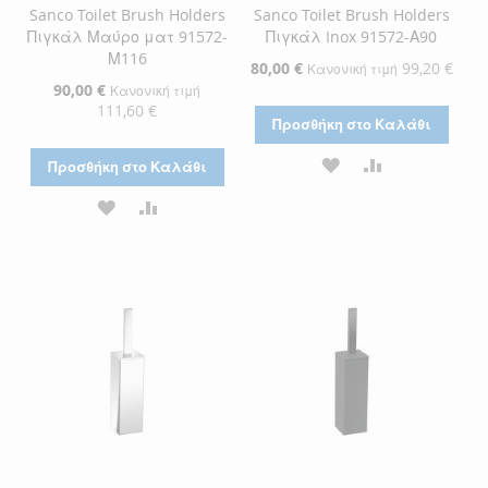
Sanco Toilet Brush Holders
Sanco Toilet Brush Holders
Πιγκάλ Μαύρο ματ 91572-
Πιγκάλ Inox 91572-Α90
Μ116
Ειδική
80,00 €
99,20 €
Κανονική τιμή
Τιμή
Ειδική
90,00 €
Κανονική τιμή
Τιμή
111,60 €
Προσθήκη στο Καλάθι
ΠΡΟΣΘΉΚΗ
ΠΡΟΣΘΉΚΗ
Προσθήκη στο Καλάθι
ΣΤΗ
ΓΙΑ
ΠΡΟΣΘΉΚΗ
ΠΡΟΣΘΉΚΗ
ΛΊΣΤΑ
ΣΎΓΚΡΙΣΗ
ΣΤΗ
ΓΙΑ
ΕΠΙΘΥΜΙΏΝ
ΛΊΣΤΑ
ΣΎΓΚΡΙΣΗ
ΕΠΙΘΥΜΙΏΝ