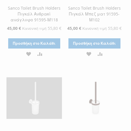
Sanco Toilet Brush Holders
Sanco Toilet Brush Holders
Πιγκάλ Ανθρακί
Πιγκάλ Μπεζ ματ 91595-
ανάγλυφο 91595-Μ118
Μ102
Ειδική
45,00 €
55,80 €
Ειδική
45,00 €
55,80 €
Κανονική τιμή
Κανονική τιμή
Τιμή
Τιμή
Προσθήκη στο Καλάθι
Προσθήκη στο Καλάθι
ΠΡΟΣΘΉΚΗ
ΠΡΟΣΘΉΚΗ
ΠΡΟΣΘΉΚΗ
ΠΡΟΣΘΉΚΗ
ΣΤΗ
ΓΙΑ
ΣΤΗ
ΓΙΑ
ΛΊΣΤΑ
ΣΎΓΚΡΙΣΗ
ΛΊΣΤΑ
ΣΎΓΚΡΙΣΗ
ΕΠΙΘΥΜΙΏΝ
ΕΠΙΘΥΜΙΏΝ