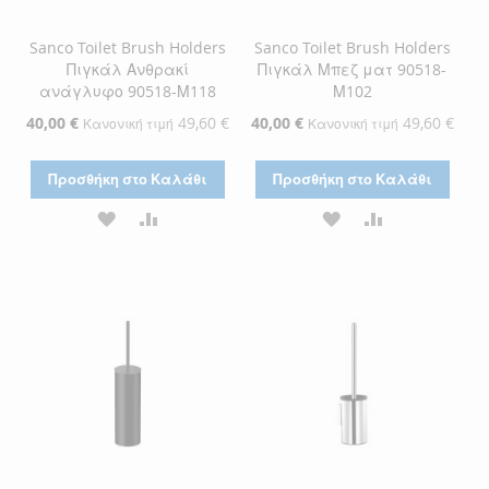
Sanco Toilet Brush Holders
Sanco Toilet Brush Holders
Πιγκάλ Ανθρακί
Πιγκάλ Μπεζ ματ 90518-
ανάγλυφο 90518-Μ118
Μ102
Ειδική
40,00 €
49,60 €
Ειδική
40,00 €
49,60 €
Κανονική τιμή
Κανονική τιμή
Τιμή
Τιμή
Προσθήκη στο Καλάθι
Προσθήκη στο Καλάθι
ΠΡΟΣΘΉΚΗ
ΠΡΟΣΘΉΚΗ
ΠΡΟΣΘΉΚΗ
ΠΡΟΣΘΉΚΗ
ΣΤΗ
ΓΙΑ
ΣΤΗ
ΓΙΑ
ΛΊΣΤΑ
ΣΎΓΚΡΙΣΗ
ΛΊΣΤΑ
ΣΎΓΚΡΙΣΗ
ΕΠΙΘΥΜΙΏΝ
ΕΠΙΘΥΜΙΏΝ