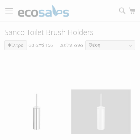
Μετάβαση
στο
Τ
περιεχόμενο
Filtrer
Sanco Toilet Brush Holders
Δείτε ανα
Στοιχεία
Φίλτρο
1
-
30
από
156