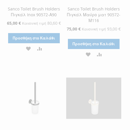
Sanco Toilet Brush Holders
Sanco Toilet Brush Holders
Πιγκάλ Inox 90572-Α90
Πιγκάλ Μαύρο ματ 90572-
Μ116
Ειδική
65,00 €
80,60 €
Κανονική τιμή
Τιμή
Ειδική
75,00 €
93,00 €
Κανονική τιμή
Τιμή
Προσθήκη στο Καλάθι
Προσθήκη στο Καλάθι
ΠΡΟΣΘΉΚΗ
ΠΡΟΣΘΉΚΗ
ΠΡΟΣΘΉΚΗ
ΠΡΟΣΘΉΚΗ
ΣΤΗ
ΓΙΑ
ΣΤΗ
ΓΙΑ
ΛΊΣΤΑ
ΣΎΓΚΡΙΣΗ
ΛΊΣΤΑ
ΣΎΓΚΡΙΣΗ
ΕΠΙΘΥΜΙΏΝ
ΕΠΙΘΥΜΙΏΝ