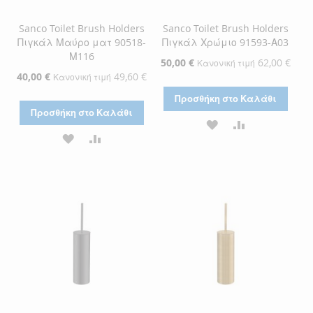
Sanco Toilet Brush Holders
Sanco Toilet Brush Holders
Πιγκάλ Μαύρο ματ 90518-
Πιγκάλ Χρώμιο 91593-Α03
Μ116
Ειδική
50,00 €
62,00 €
Κανονική τιμή
Τιμή
Ειδική
40,00 €
49,60 €
Κανονική τιμή
Τιμή
Προσθήκη στο Καλάθι
Προσθήκη στο Καλάθι
ΠΡΟΣΘΉΚΗ
ΠΡΟΣΘΉΚΗ
ΠΡΟΣΘΉΚΗ
ΠΡΟΣΘΉΚΗ
ΣΤΗ
ΓΙΑ
ΣΤΗ
ΓΙΑ
ΛΊΣΤΑ
ΣΎΓΚΡΙΣΗ
ΛΊΣΤΑ
ΣΎΓΚΡΙΣΗ
ΕΠΙΘΥΜΙΏΝ
ΕΠΙΘΥΜΙΏΝ