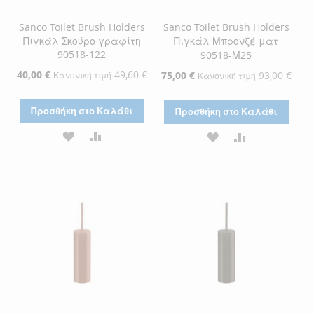
Sanco Toilet Brush Holders
Sanco Toilet Brush Holders
Πιγκάλ Σκούρο γραφίτη
Πιγκάλ Μπρονζέ ματ
90518-122
90518-Μ25
Ειδική
40,00 €
49,60 €
Ειδική
75,00 €
93,00 €
Κανονική τιμή
Κανονική τιμή
Τιμή
Τιμή
Προσθήκη στο Καλάθι
Προσθήκη στο Καλάθι
ΠΡΟΣΘΉΚΗ
ΠΡΟΣΘΉΚΗ
ΠΡΟΣΘΉΚΗ
ΠΡΟΣΘΉΚΗ
ΣΤΗ
ΓΙΑ
ΣΤΗ
ΓΙΑ
ΛΊΣΤΑ
ΣΎΓΚΡΙΣΗ
ΛΊΣΤΑ
ΣΎΓΚΡΙΣΗ
ΕΠΙΘΥΜΙΏΝ
ΕΠΙΘΥΜΙΏΝ