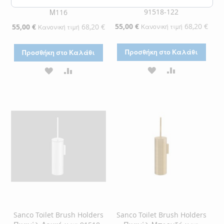
Πιγκάλ Μαύρο ματ 91518-
Πιγκάλ Σκούρο γραφίτη
91518-122
Μ116
Ειδική
55,00 €
68,20 €
Ειδική
55,00 €
68,20 €
Κανονική τιμή
Κανονική τιμή
Τιμή
Τιμή
Προσθήκη στο Καλάθι
Προσθήκη στο Καλάθι
ΠΡΟΣΘΉΚΗ
ΠΡΟΣΘΉΚΗ
ΠΡΟΣΘΉΚΗ
ΠΡΟΣΘΉΚΗ
ΣΤΗ
ΓΙΑ
ΣΤΗ
ΓΙΑ
ΛΊΣΤΑ
ΣΎΓΚΡΙΣΗ
ΛΊΣΤΑ
ΣΎΓΚΡΙΣΗ
ΕΠΙΘΥΜΙΏΝ
ΕΠΙΘΥΜΙΏΝ
Sanco Toilet Brush Holders
Sanco Toilet Brush Holders