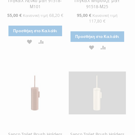
Πιγκάλ Λευκό ματ 91518-
Πιγκάλ Μπρονζέ ματ
Μ101
91518-Μ25
Ειδική
55,00 €
68,20 €
Ειδική
95,00 €
Κανονική τιμή
Κανονική τιμή
Τιμή
Τιμή
117,80 €
Προσθήκη στο Καλάθι
Προσθήκη στο Καλάθι
ΠΡΟΣΘΉΚΗ
ΠΡΟΣΘΉΚΗ
ΠΡΟΣΘΉΚΗ
ΠΡΟΣΘΉΚΗ
ΣΤΗ
ΓΙΑ
ΣΤΗ
ΓΙΑ
ΛΊΣΤΑ
ΣΎΓΚΡΙΣΗ
ΛΊΣΤΑ
ΣΎΓΚΡΙΣΗ
ΕΠΙΘΥΜΙΏΝ
ΕΠΙΘΥΜΙΏΝ
Sanco Toilet Brush Holders
Sanco Toilet Brush Holders