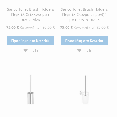
Sanco Toilet Brush Holders
Sanco Toilet Brush Holders
Πιγκάλ Χάλκινο ματ
Πιγκάλ Σκούρο μπρονζέ
90518-Μ26
ματ 90518-DM25
Ειδική
75,00 €
93,00 €
Ειδική
75,00 €
93,00 €
Κανονική τιμή
Κανονική τιμή
Τιμή
Τιμή
Προσθήκη στο Καλάθι
Προσθήκη στο Καλάθι
ΠΡΟΣΘΉΚΗ
ΠΡΟΣΘΉΚΗ
ΠΡΟΣΘΉΚΗ
ΠΡΟΣΘΉΚΗ
ΣΤΗ
ΓΙΑ
ΣΤΗ
ΓΙΑ
ΛΊΣΤΑ
ΣΎΓΚΡΙΣΗ
ΛΊΣΤΑ
ΣΎΓΚΡΙΣΗ
ΕΠΙΘΥΜΙΏΝ
ΕΠΙΘΥΜΙΏΝ