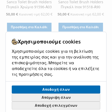
Sanco Toilet Brush Holders
Sanco Toilet Brush Holders
Πιγκάλ Χρώμιο 91596-Α03
Πιγκάλ Inox 91518-Α90
Ειδική
50,00 €
62,00 €
Ειδική
50,00 €
62,00 €
Κανονική τιμή
Κανονική τιμή
Τιμή
Τιμή
Προσθήκη στο Καλάθι
Προσθήκη στο Καλάθι
ΠΡΟΣΘΉΚΗ
ΠΡΟΣΘΉΚΗ
ΠΡΟΣΘΉΚΗ
ΠΡΟΣΘΉΚΗ
Χρησιμοποιούμε cookies
ΣΤΗ
ΓΙΑ
ΣΤΗ
ΓΙΑ
Χρησιμοποιούμε cookies για τη βελτίωση
ΛΊΣΤΑ
ΣΎΓΚΡΙΣΗ
ΛΊΣΤΑ
ΣΎΓΚΡΙΣΗ
της εμπειρίας σας και για την ανάλυση της
ΕΠΙΘΥΜΙΏΝ
ΕΠΙΘΥΜΙΏΝ
επισκεψιμότητας. Μπορείτε να
αποδεχτείτε όλα τα cookies ή να επιλέξετε
τις προτιμήσεις σας.
Αποδοχή όλων
Απόρριψη όλων
Αποδοχή επιλεγμένων
Sanco Toilet Brush Holders
Sanco Toilet Brush Holders