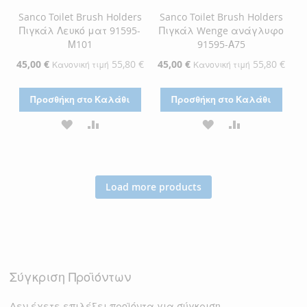
Sanco Toilet Brush Holders
Sanco Toilet Brush Holders
Πιγκάλ Λευκό ματ 91595-
Πιγκάλ Wenge ανάγλυφο
Μ101
91595-Α75
Ειδική
45,00 €
55,80 €
Ειδική
45,00 €
55,80 €
Κανονική τιμή
Κανονική τιμή
Τιμή
Τιμή
Προσθήκη στο Καλάθι
Προσθήκη στο Καλάθι
ΠΡΟΣΘΉΚΗ
ΠΡΟΣΘΉΚΗ
ΠΡΟΣΘΉΚΗ
ΠΡΟΣΘΉΚΗ
ΣΤΗ
ΓΙΑ
ΣΤΗ
ΓΙΑ
ΛΊΣΤΑ
ΣΎΓΚΡΙΣΗ
ΛΊΣΤΑ
ΣΎΓΚΡΙΣΗ
Load more products
ΕΠΙΘΥΜΙΏΝ
ΕΠΙΘΥΜΙΏΝ
Σύγκριση Προϊόντων
Δεν έχετε επιλέξει προϊόντα για σύγκριση.