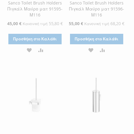
Sanco Toilet Brush Holders
Sanco Toilet Brush Holders
Πιγκάλ Μαύρο ματ 91595-
Πιγκάλ Μαύρο ματ 91596-
Μ116
Μ116
Ειδική
45,00 €
55,80 €
Ειδική
55,00 €
68,20 €
Κανονική τιμή
Κανονική τιμή
Τιμή
Τιμή
Προσθήκη στο Καλάθι
Προσθήκη στο Καλάθι
ΠΡΟΣΘΉΚΗ
ΠΡΟΣΘΉΚΗ
ΠΡΟΣΘΉΚΗ
ΠΡΟΣΘΉΚΗ
ΣΤΗ
ΓΙΑ
ΣΤΗ
ΓΙΑ
ΛΊΣΤΑ
ΣΎΓΚΡΙΣΗ
ΛΊΣΤΑ
ΣΎΓΚΡΙΣΗ
ΕΠΙΘΥΜΙΏΝ
ΕΠΙΘΥΜΙΏΝ