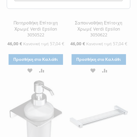
Ποτηροθήκη Επίτοιχη
Σαπουνοθήκη Επίτοιχη
Χρωμέ Verdi Epsilon
Χρωμέ Verdi Epsilon
3050522
3050622
Ειδική
46,00 €
57,04 €
Ειδική
46,00 €
57,04 €
Κανονική τιμή
Κανονική τιμή
Τιμή
Τιμή
Προσθήκη στο Καλάθι
Προσθήκη στο Καλάθι
ΠΡΟΣΘΉΚΗ
ΠΡΟΣΘΉΚΗ
ΠΡΟΣΘΉΚΗ
ΠΡΟΣΘΉΚΗ
ΣΤΗ
ΓΙΑ
ΣΤΗ
ΓΙΑ
ΛΊΣΤΑ
ΣΎΓΚΡΙΣΗ
ΛΊΣΤΑ
ΣΎΓΚΡΙΣΗ
ΕΠΙΘΥΜΙΏΝ
ΕΠΙΘΥΜΙΏΝ