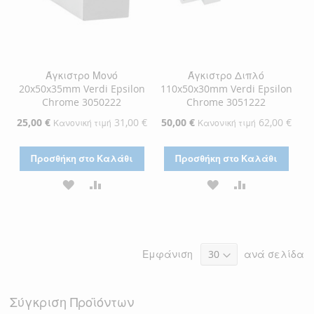
Άγκιστρο Μονό
Άγκιστρο Διπλό
20x50x35mm Verdi Epsilon
110x50x30mm Verdi Epsilon
Chrome 3050222
Chrome 3051222
Ειδική
25,00 €
31,00 €
Ειδική
50,00 €
62,00 €
Κανονική τιμή
Κανονική τιμή
Τιμή
Τιμή
Προσθήκη στο Καλάθι
Προσθήκη στο Καλάθι
ΠΡΟΣΘΉΚΗ
ΠΡΟΣΘΉΚΗ
ΠΡΟΣΘΉΚΗ
ΠΡΟΣΘΉΚΗ
ΣΤΗ
ΓΙΑ
ΣΤΗ
ΓΙΑ
ΛΊΣΤΑ
ΣΎΓΚΡΙΣΗ
ΛΊΣΤΑ
ΣΎΓΚΡΙΣΗ
Εμφάνιση
ανά σελίδα
ΕΠΙΘΥΜΙΏΝ
ΕΠΙΘΥΜΙΏΝ
Σύγκριση Προϊόντων