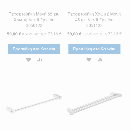
Πετσετοθήκη Μονή 55 εκ.
Πετσετοθήκη Χρωμέ Μονή
Χρωμέ Verdi Epsilon
45 εκ. Verdi Epsilon
3050122
3051122
Ειδική
59,00 €
73,16 €
Ειδική
59,00 €
73,16 €
Κανονική τιμή
Κανονική τιμή
Τιμή
Τιμή
Προσθήκη στο Καλάθι
Προσθήκη στο Καλάθι
ΠΡΟΣΘΉΚΗ
ΠΡΟΣΘΉΚΗ
ΠΡΟΣΘΉΚΗ
ΠΡΟΣΘΉΚΗ
ΣΤΗ
ΓΙΑ
ΣΤΗ
ΓΙΑ
ΛΊΣΤΑ
ΣΎΓΚΡΙΣΗ
ΛΊΣΤΑ
ΣΎΓΚΡΙΣΗ
ΕΠΙΘΥΜΙΏΝ
ΕΠΙΘΥΜΙΏΝ