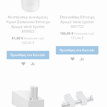
Ντισπένσερ Διανομέας
Σπογγοθήκη Επίτοιχη
Υγρού Σαπουνιού Επίτοιχο
Χρωμέ Verdi Epsilon
3051722
Χρωμέ Verdi Epsilon
3050022
Ειδική
106,00 €
Κανονική τιμή
Τιμή
131,44 €
Ειδική
81,00 €
Κανονική τιμή
Τιμή
100,44 €
Προσθήκη στο Καλάθι
Προσθήκη στο Καλάθι
ΠΡΟΣΘΉΚΗ
ΠΡΟΣΘΉΚΗ
ΠΡΟΣΘΉΚΗ
ΠΡΟΣΘΉΚΗ
ΣΤΗ
ΓΙΑ
ΣΤΗ
ΓΙΑ
ΛΊΣΤΑ
ΣΎΓΚΡΙΣΗ
ΛΊΣΤΑ
ΣΎΓΚΡΙΣΗ
ΕΠΙΘΥΜΙΏΝ
ΕΠΙΘΥΜΙΏΝ