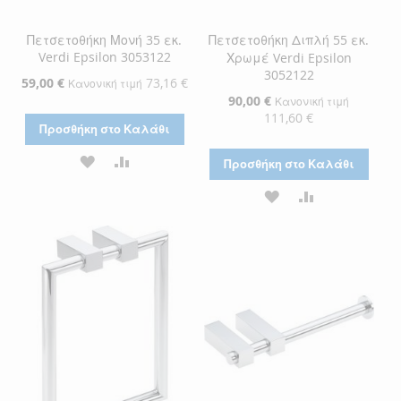
Πετσετοθήκη Μονή 35 εκ.
Πετσετοθήκη Διπλή 55 εκ.
Verdi Epsilon 3053122
Χρωμέ Verdi Epsilon
3052122
Ειδική
59,00 €
73,16 €
Κανονική τιμή
Τιμή
Ειδική
90,00 €
Κανονική τιμή
Τιμή
111,60 €
Προσθήκη στο Καλάθι
ΠΡΟΣΘΉΚΗ
ΠΡΟΣΘΉΚΗ
Προσθήκη στο Καλάθι
ΣΤΗ
ΓΙΑ
ΠΡΟΣΘΉΚΗ
ΠΡΟΣΘΉΚΗ
ΛΊΣΤΑ
ΣΎΓΚΡΙΣΗ
ΣΤΗ
ΓΙΑ
ΕΠΙΘΥΜΙΏΝ
ΛΊΣΤΑ
ΣΎΓΚΡΙΣΗ
ΕΠΙΘΥΜΙΏΝ