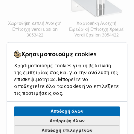
Χαρτοθήκη Διπλή Ανοιχτή
Χαρτοθήκη Ανοιχτή
Επίτοιχη Verdi Epsilon
Εφεδρική Επίτοιχη Χρωμέ
3053422
Verdi Epsilon 3054422
Ειδική
64,00 €
79,36 €
Ειδική
50,00 €
62,00 €
Κανονική τιμή
Κανονική τιμή
Τιμή
Τιμή
Χρησιμοποιούμε cookies
Προσθήκη στο Καλάθι
Προσθήκη στο Καλάθι
Χρησιμοποιούμε cookies για τη βελτίωση
ΠΡΟΣΘΉΚΗ
ΠΡΟΣΘΉΚΗ
ΠΡΟΣΘΉΚΗ
ΠΡΟΣΘΉΚΗ
της εμπειρίας σας και για την ανάλυση της
επισκεψιμότητας. Μπορείτε να
ΣΤΗ
ΓΙΑ
ΣΤΗ
ΓΙΑ
αποδεχτείτε όλα τα cookies ή να επιλέξετε
ΛΊΣΤΑ
ΣΎΓΚΡΙΣΗ
ΛΊΣΤΑ
ΣΎΓΚΡΙΣΗ
τις προτιμήσεις σας.
ΕΠΙΘΥΜΙΏΝ
ΕΠΙΘΥΜΙΏΝ
Αποδοχή όλων
Απόρριψη όλων
Αποδοχή επιλεγμένων