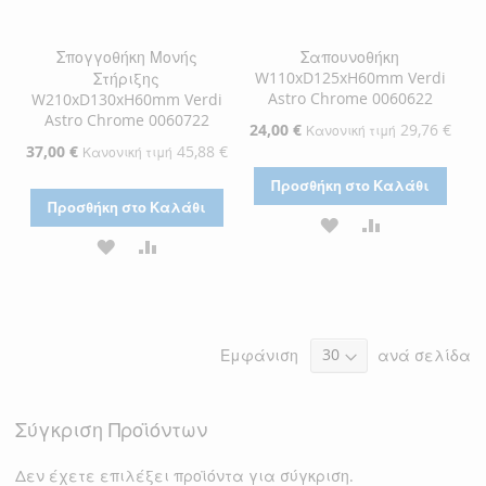
Σπογγοθήκη Μονής
Σαπουνοθήκη
W110xD125xH60mm Verdi
Στήριξης
Astro Chrome 0060622
W210xD130xH60mm Verdi
Astro Chrome 0060722
Ειδική
24,00 €
29,76 €
Κανονική τιμή
Τιμή
Ειδική
37,00 €
45,88 €
Κανονική τιμή
Τιμή
Προσθήκη στο Καλάθι
Προσθήκη στο Καλάθι
ΠΡΟΣΘΉΚΗ
ΠΡΟΣΘΉΚΗ
ΠΡΟΣΘΉΚΗ
ΠΡΟΣΘΉΚΗ
ΣΤΗ
ΓΙΑ
ΣΤΗ
ΓΙΑ
ΛΊΣΤΑ
ΣΎΓΚΡΙΣΗ
ΛΊΣΤΑ
ΣΎΓΚΡΙΣΗ
ΕΠΙΘΥΜΙΏΝ
Εμφάνιση
ανά σελίδα
ΕΠΙΘΥΜΙΏΝ
Σύγκριση Προϊόντων
Δεν έχετε επιλέξει προϊόντα για σύγκριση.