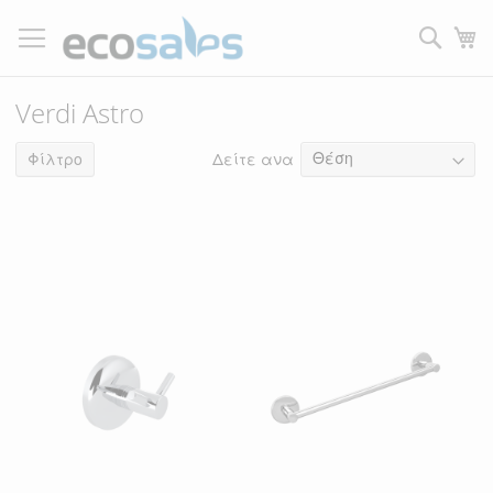
Μετάβαση
στο
Τ
περιεχόμενο
Filtrer
Verdi Astro
Δείτε ανα
10
Φίλτρο
είδη