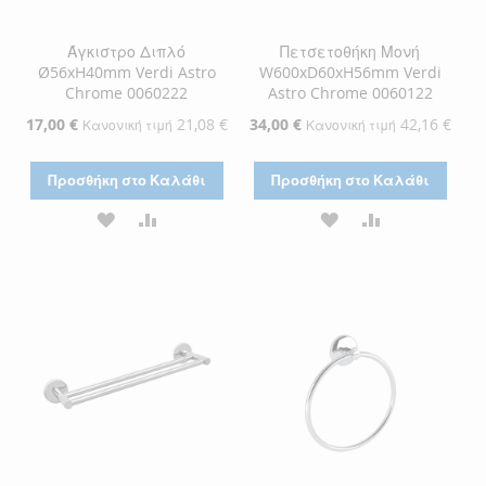
Άγκιστρο Διπλό
Πετσετοθήκη Μονή
Ø56xH40mm Verdi Astro
W600xD60xH56mm Verdi
Chrome 0060222
Astro Chrome 0060122
Ειδική
17,00 €
21,08 €
Ειδική
34,00 €
42,16 €
Κανονική τιμή
Κανονική τιμή
Τιμή
Τιμή
Προσθήκη στο Καλάθι
Προσθήκη στο Καλάθι
ΠΡΟΣΘΉΚΗ
ΠΡΟΣΘΉΚΗ
ΠΡΟΣΘΉΚΗ
ΠΡΟΣΘΉΚΗ
ΣΤΗ
ΓΙΑ
ΣΤΗ
ΓΙΑ
ΛΊΣΤΑ
ΣΎΓΚΡΙΣΗ
ΛΊΣΤΑ
ΣΎΓΚΡΙΣΗ
ΕΠΙΘΥΜΙΏΝ
ΕΠΙΘΥΜΙΏΝ