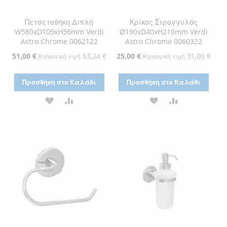
Πετσετοθήκη Διπλή
Κρίκος Στρογγυλός
W580xD105xH56mm Verdi
Ø190xD40xH210mm Verdi
Astro Chrome 0062122
Astro Chrome 0060322
Ειδική
51,00 €
63,24 €
Ειδική
25,00 €
31,00 €
Κανονική τιμή
Κανονική τιμή
Τιμή
Τιμή
Προσθήκη στο Καλάθι
Προσθήκη στο Καλάθι
ΠΡΟΣΘΉΚΗ
ΠΡΟΣΘΉΚΗ
ΠΡΟΣΘΉΚΗ
ΠΡΟΣΘΉΚΗ
ΣΤΗ
ΓΙΑ
ΣΤΗ
ΓΙΑ
ΛΊΣΤΑ
ΣΎΓΚΡΙΣΗ
ΛΊΣΤΑ
ΣΎΓΚΡΙΣΗ
ΕΠΙΘΥΜΙΏΝ
ΕΠΙΘΥΜΙΏΝ