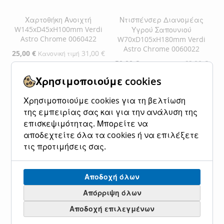
Χαρτοθήκη Ανοιχτή
Ντισπένσερ Διανομέας
W145xD45xH100mm Verdi
Υγρού Σαπουνιού
Astro Chrome 0060422
W70xD105xH180mm Verdi
Astro Chrome 0060022
Ειδική
25,00 €
31,00 €
Κανονική τιμή
Τιμή
Ειδική
50,00 €
62,00 €
Κανονική τιμή
Τιμή
Χρησιμοποιούμε cookies
Προσθήκη στο Καλάθι
Προσθήκη στο Καλάθι
ΠΡΟΣΘΉΚΗ
ΠΡΟΣΘΉΚΗ
Χρησιμοποιούμε cookies για τη βελτίωση
ΠΡΟΣΘΉΚΗ
ΠΡΟΣΘΉΚΗ
της εμπειρίας σας και για την ανάλυση της
ΣΤΗ
ΓΙΑ
επισκεψιμότητας. Μπορείτε να
ΣΤΗ
ΓΙΑ
ΛΊΣΤΑ
ΣΎΓΚΡΙΣΗ
αποδεχτείτε όλα τα cookies ή να επιλέξετε
ΛΊΣΤΑ
ΣΎΓΚΡΙΣΗ
τις προτιμήσεις σας.
ΕΠΙΘΥΜΙΏΝ
ΕΠΙΘΥΜΙΏΝ
Αποδοχή όλων
Απόρριψη όλων
Αποδοχή επιλεγμένων