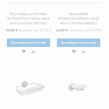
Χαρτοθήκη με Καπάκι
Ποτηροθήκη
W145xD75xH130mm Verdi
W70xD105xH95mm Verdi
Astro Chrome 0061422
Astro Chrome 0060522
Ειδική
43,00 €
53,32 €
Ειδική
24,00 €
29,76 €
Κανονική τιμή
Κανονική τιμή
Τιμή
Τιμή
Προσθήκη στο Καλάθι
Προσθήκη στο Καλάθι
ΠΡΟΣΘΉΚΗ
ΠΡΟΣΘΉΚΗ
ΠΡΟΣΘΉΚΗ
ΠΡΟΣΘΉΚΗ
ΣΤΗ
ΓΙΑ
ΣΤΗ
ΓΙΑ
ΛΊΣΤΑ
ΣΎΓΚΡΙΣΗ
ΛΊΣΤΑ
ΣΎΓΚΡΙΣΗ
ΕΠΙΘΥΜΙΏΝ
ΕΠΙΘΥΜΙΏΝ