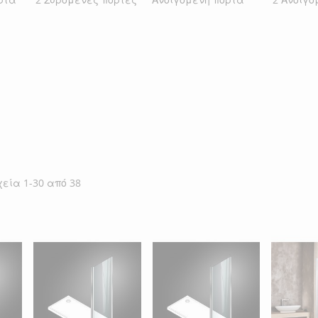
χεία
1
-
30
από
38