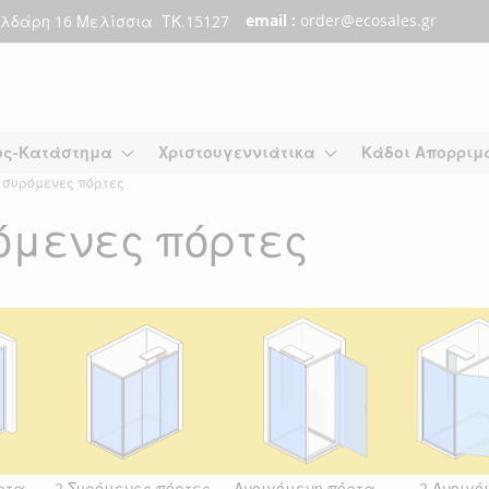
email :
order@ecosales.gr
λδάρη 16 Μελίσσια ΤΚ.15127
ος-Κατάστημα
Χριστουγεννιάτικα
Κάδοι Απορριμ
 συρόμενες πόρτες
όμενες πόρτες
ρτα
2 Συρόμενες πόρτες
Ανοιγόμενη πόρτα
2 Ανοιγό