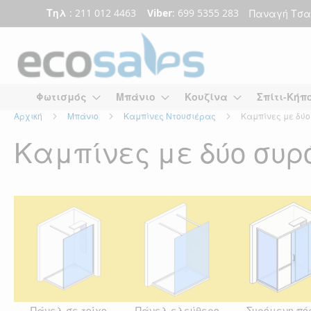
Τηλ
: 211 012 4463
Viber
: 699 5355 283
Παναγή Τσα
Μετάβαση
στο
περιεχόμενο
Φωτισμός
Μπάνιο
Κουζίνα
Σπίτι-Κήπ
Αρχική
Μπάνιο
Καμπίνες Ντουσιέρας
Καμπίνες με δύο
Καμπίνες με δύο συρ
Πάνελ σε τοίχο
Πάνελ ελεύθερο
Συρόμενη πό