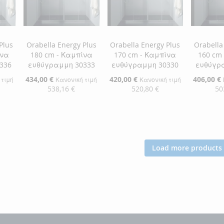
ΕΠΙΘΥΜΙΏΝ
ΣΎΓΚΡΙΣΗ
ΕΠΙΘΥΜΙΏΝ
ΣΎΓΚΡΙΣΗ
ΕΠΙΘΥ
ΣΎΓΚΡ
Plus
Orabella Energy Plus
Orabella Energy Plus
Orabella
ίνα
180 cm - Καμπίνα
170 cm - Καμπίνα
160 cm
336
ευθύγραμμη 30333
ευθύγραμμη 30330
ευθύγρ
Ειδική
434,00 €
Ειδική
420,00 €
Ειδική
406,00 €
 τιμή
Κανονική τιμή
Κανονική τιμή
Τιμή
Τιμή
Τιμή
538,16 €
520,80 €
50
αλάθι
Προσθήκη στο Καλάθι
Προσθήκη στο Καλάθι
Προσθήκ
ΠΡΟΣΘΉΚΗ
ΠΡΟΣΘΉΚΗ
ΠΡΟΣ
ΣΤΗ
ΠΡΟΣΘΉΚΗ
ΣΤΗ
ΠΡΟΣΘΉΚΗ
ΣΤΗ
ΠΡΟΣ
Load more products
ΛΊΣΤΑ
ΓΙΑ
ΛΊΣΤΑ
ΓΙΑ
ΛΊΣΤΑ
ΓΙΑ
ΕΠΙΘΥΜΙΏΝ
ΣΎΓΚΡΙΣΗ
ΕΠΙΘΥΜΙΏΝ
ΣΎΓΚΡΙΣΗ
ΕΠΙΘΥ
ΣΎΓΚΡ