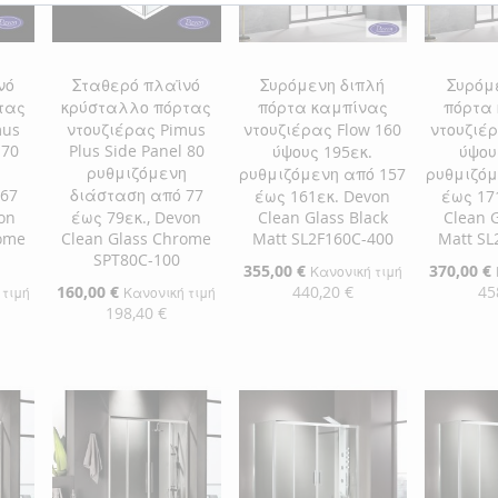
νό
Σταθερό πλαϊνό
Συρόμενη διπλή
Συρόμ
τας
κρύσταλλο πόρτας
πόρτα καμπίνας
πόρτα
mus
ντουζιέρας Pimus
ντουζιέρας Flow 160
ντουζιέρ
 70
Plus Side Panel 80
ύψους 195εκ.
ύψου
η
ρυθμιζόμενη
ρυθμιζόμενη από 157
ρυθμιζόμ
67
διάσταση από 77
έως 161εκ. Devon
έως 17
on
έως 79εκ., Devon
Clean Glass Black
Clean G
rome
Clean Glass Chrome
Matt SL2F160C-400
Matt SL
SPT80C-100
Ειδική
355,00 €
Ειδική
370,00 €
Κανονική τιμή
Τιμή
Τιμή
Ειδική
160,00 €
440,20 €
45
 τιμή
Κανονική τιμή
Τιμή
198,40 €
Προσθήκη στο Καλάθι
Προσθήκ
αλάθι
Προσθήκη στο Καλάθι
ΠΡΟΣΘΉΚΗ
ΠΡΟΣ
ΠΡΟΣΘΉΚΗ
ΣΤΗ
ΠΡΟΣΘΉΚΗ
ΣΤΗ
ΠΡΟΣ
ΣΤΗ
ΠΡΟΣΘΉΚΗ
ΛΊΣΤΑ
ΓΙΑ
ΛΊΣΤΑ
ΓΙΑ
ΛΊΣΤΑ
ΓΙΑ
ΕΠΙΘΥΜΙΏΝ
ΣΎΓΚΡΙΣΗ
ΕΠΙΘΥ
ΣΎΓΚΡ