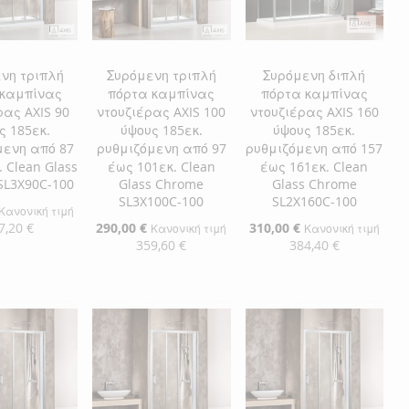
νη τριπλή
Συρόμενη τριπλή
Συρόμενη διπλή
 καμπίνας
πόρτα καμπίνας
πόρτα καμπίνας
ρας AXIS 90
ντουζιέρας AXIS 100
ντουζιέρας AXIS 160
ς 185εκ.
ύψους 185εκ.
ύψους 185εκ.
μενη από 87
ρυθμιζόμενη από 97
ρυθμιζόμενη από 157
 Clean Glass
έως 101εκ. Clean
έως 161εκ. Clean
SL3X90C-100
Glass Chrome
Glass Chrome
SL3X100C-100
SL2X160C-100
Κανονική τιμή
7,20 €
Ειδική
290,00 €
Ειδική
310,00 €
Κανονική τιμή
Κανονική τιμή
Τιμή
Τιμή
359,60 €
384,40 €
η στο Καλάθι
Προσθήκη στο Καλάθι
Προσθήκη στο Καλάθι
ΘΉΚΗ
ΠΡΟΣΘΉΚΗ
ΠΡΟΣΘΉΚΗ
ΘΉΚΗ
ΣΤΗ
ΠΡΟΣΘΉΚΗ
ΣΤΗ
ΠΡΟΣΘΉΚΗ
ΛΊΣΤΑ
ΓΙΑ
ΛΊΣΤΑ
ΓΙΑ
ΜΙΏΝ
ΙΣΗ