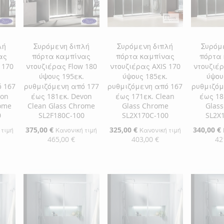
ΕΠΙΘΥΜΙΏΝ
ΣΎΓΚΡΙΣΗ
λή
Συρόμενη διπλή
Συρόμενη διπλή
Συρόμ
ας
πόρτα καμπίνας
πόρτα καμπίνας
πόρτα
 170
ντουζιέρας Flow 180
ντουζιέρας AXIS 170
ντουζιέρ
.
ύψους 195εκ.
ύψους 185εκ.
ύψου
 167
ρυθμιζόμενη από 177
ρυθμιζόμενη από 167
ρυθμιζόμ
von
έως 181εκ. Devon
έως 171εκ. Clean
έως 18
rome
Clean Glass Chrome
Glass Chrome
Glas
0
SL2F180C-100
SL2X170C-100
SL2X
Ειδική
375,00 €
Ειδική
325,00 €
Ειδική
340,00 €
 τιμή
Κανονική τιμή
Κανονική τιμή
Τιμή
Τιμή
Τιμή
465,00 €
403,00 €
42
αλάθι
Προσθήκη στο Καλάθι
Προσθήκη στο Καλάθι
Προσθήκ
ΠΡΟΣΘΉΚΗ
ΠΡΟΣΘΉΚΗ
ΠΡΟΣ
ΣΤΗ
ΠΡΟΣΘΉΚΗ
ΣΤΗ
ΠΡΟΣΘΉΚΗ
ΣΤΗ
ΠΡΟΣ
ΛΊΣΤΑ
ΓΙΑ
ΛΊΣΤΑ
ΓΙΑ
ΛΊΣΤΑ
ΓΙΑ