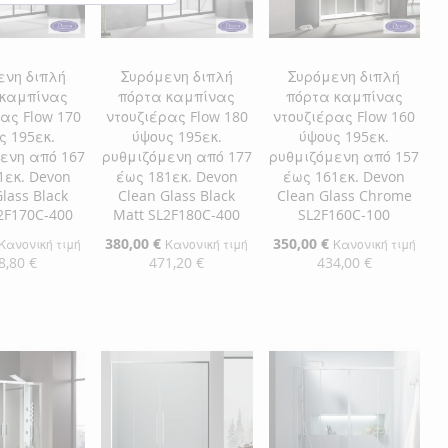
ενη διπλή
Συρόμενη διπλή
Συρόμενη διπλή
 καμπίνας
πόρτα καμπίνας
πόρτα καμπίνας
ας Flow 170
ντουζιέρας Flow 180
ντουζιέρας Flow 160
ς 195εκ.
ύψους 195εκ.
ύψους 195εκ.
ενη από 167
ρυθμιζόμενη από 177
ρυθμιζόμενη από 157
1εκ. Devon
έως 181εκ. Devon
έως 161εκ. Devon
lass Black
Clean Glass Black
Clean Glass Chrome
2F170C-400
Matt SL2F180C-400
SL2F160C-100
Ειδική
380,00 €
Ειδική
350,00 €
Κανονική τιμή
Κανονική τιμή
Κανονική τιμή
Τιμή
Τιμή
8,80 €
471,20 €
434,00 €
η στο Καλάθι
Προσθήκη στο Καλάθι
Προσθήκη στο Καλάθι
ΘΉΚΗ
ΠΡΟΣΘΉΚΗ
ΠΡΟΣΘΉΚΗ
ΘΉΚΗ
ΣΤΗ
ΠΡΟΣΘΉΚΗ
ΣΤΗ
ΠΡΟΣΘΉΚΗ
ΛΊΣΤΑ
ΓΙΑ
ΛΊΣΤΑ
ΓΙΑ
ΜΙΏΝ
ΙΣΗ
ΕΠΙΘΥΜΙΏΝ
ΣΎΓΚΡΙΣΗ
ΕΠΙΘΥΜΙΏΝ
ΣΎΓΚΡΙΣΗ