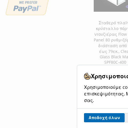
ΕΠΙΘΥΜΙΏΝ
ΣΎΓΚΡΙΣΗ
Σταθερό πλαϊ
κρύσταλλο πόρ
ντουζιέρας Flow 
Panel 80 ρυθμιζ
διάσταση από 
έως 79εκ., Cle
Glass Black Ma
SPF80C-400
Ειδική
140,00 €
Κανονική
Χρησιμοποιο
Τιμή
173,60 €
Χρησιμοποιούμε coo
Προσθήκη στο Κ
επισκεψιμότητας. Μ
ΠΡΟΣΘΉΚΗ
σας.
ΣΤΗ
ΠΡΟΣΘΉΚΗ
ΛΊΣΤΑ
ΓΙΑ
Αποδοχή όλων
ΕΠΙΘΥΜΙΏΝ
ΣΎΓΚΡΙΣΗ