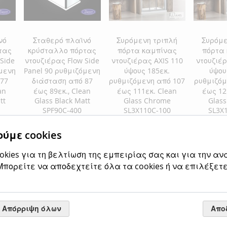
ΕΠΙΘΥΜΙΏΝ
ΣΎΓΚΡΙΣΗ
ΕΠΙΘΥΜΙΏΝ
ΣΎΓΚΡΙΣΗ
νό
Σταθερό πλαϊνό
Συρόμενη τριπλή
Συρόμε
τας
κρύσταλλο πόρτας
πόρτα καμπίνας
πόρτα
Side
ντουζιέρας Flow Side
ντουζιέρας AXIS 110
ντουζιέρ
όμενη
Panel 90 ρυθμιζόμενη
ύψους 185εκ.
ύψου
77
διάσταση από 87
ρυθμιζόμενη από 107
ρυθμιζόμ
an
έως 89εκ., Clean
έως 111εκ. Clean
έως 12
tt
Glass Black Matt
Glass Chrome
Glas
SPF90C-400
SL3X110C-100
SL3X
Ειδική
150,00 €
Ειδική
305,00 €
Ειδική
315,00 €
 τιμή
Κανονική τιμή
Κανονική τιμή
ύμε cookies
Τιμή
Τιμή
Τιμή
186,00 €
378,20 €
39
kies για τη βελτίωση της εμπειρίας σας και για την αν
αλάθι
Προσθήκη στο Καλάθι
Προσθήκη στο Καλάθι
Προσθήκ
πορείτε να αποδεχτείτε όλα τα cookies ή να επιλέξετε
ΠΡΟΣΘΉΚΗ
ΠΡΟΣΘΉΚΗ
ΠΡΟΣ
ΣΤΗ
ΠΡΟΣΘΉΚΗ
ΣΤΗ
ΠΡΟΣΘΉΚΗ
ΣΤΗ
ΠΡΟΣ
ΛΊΣΤΑ
ΓΙΑ
ΛΊΣΤΑ
ΓΙΑ
ΛΊΣΤΑ
ΓΙΑ
Απόρριψη όλων
Απο
ΕΠΙΘΥΜΙΏΝ
ΣΎΓΚΡΙΣΗ
ΕΠΙΘΥΜΙΏΝ
ΣΎΓΚΡΙΣΗ
ΕΠΙΘΥ
ΣΎΓΚΡ