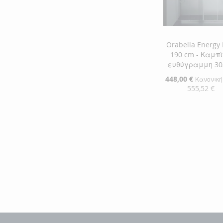
ΕΠΙΘΥΜΙΏΝ
ΣΎΓΚΡΙΣΗ
Orabella Energy 
190 cm - Καμπ
ευθύγραμμη 30
Ειδική
448,00 €
Κανονική
Τιμή
555,52 €
Προσθήκη στο Κ
ΠΡΟΣΘΉΚΗ
ΣΤΗ
ΠΡΟΣΘΉΚΗ
ΛΊΣΤΑ
ΓΙΑ
ΕΠΙΘΥΜΙΏΝ
ΣΎΓΚΡΙΣΗ