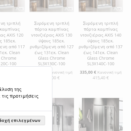
ΕΠΙΘΥΜΙΏΝ
ΣΎΓΚΡΙΣΗ
ΕΠΙΘΥΜΙΏΝ
ΣΎΓΚΡΙΣΗ
νη τριπλή
Συρόμενη τριπλή
Συρόμενη τριπλή
 καμπίνας
πόρτα καμπίνας
πόρτα καμπίνας
ας AXIS 120
ντουζιέρας AXIS 130
ντουζιέρας AXIS 140
ς 185εκ.
ύψους 185εκ.
ύψους 185εκ.
ενη από 117
ρυθμιζόμενη από 127
ρυθμιζόμενη από 137
1εκ. Clean
έως 131εκ. Clean
έως 141εκ. Clean
s Chrome
Glass Chrome
Glass Chrome
120C-100
SL3X130C-100
SL3X140C-100
Ειδική
325,00 €
Ειδική
335,00 €
Κανονική τιμή
Κανονική τιμή
Κανονική τιμή
Τιμή
Τιμή
0,60 €
403,00 €
415,40 €
άλυση της
η στο Καλάθι
Προσθήκη στο Καλάθι
Προσθήκη στο Καλάθι
 τις προτιμήσεις
ΘΉΚΗ
ΠΡΟΣΘΉΚΗ
ΠΡΟΣΘΉΚΗ
ΘΉΚΗ
ΣΤΗ
ΠΡΟΣΘΉΚΗ
ΣΤΗ
ΠΡΟΣΘΉΚΗ
ΛΊΣΤΑ
ΓΙΑ
ΛΊΣΤΑ
ΓΙΑ
δοχή επιλεγμένων
ΜΙΏΝ
ΙΣΗ
ΕΠΙΘΥΜΙΏΝ
ΣΎΓΚΡΙΣΗ
ΕΠΙΘΥΜΙΏΝ
ΣΎΓΚΡΙΣΗ