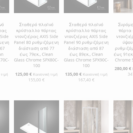
νό
Σταθερό πλαϊνό
Σταθερό πλαϊνό
Συρόμε
τας
κρύσταλλο πόρτας
κρύσταλλο πόρτας
πόρτα
Side
ντουζιέρας AXIS Side
ντουζιέρας AXIS Side
ντουζιέ
όμενη
Panel 80 ρυθμιζόμενη
Panel 90 ρυθμιζόμενη
ύψου
67
διάσταση από 77
διάσταση από 87
ρυθμιζό
an
έως 79εκ., Clean
έως 89εκ., Clean
έως 91εκ.
X70C-
Glass Chrome SPX80C-
Glass Chrome SPX90C-
Chrome 
100
100
Ειδική
280,00 €
Τιμή
Ειδική
125,00 €
Ειδική
135,00 €
34
 τιμή
Κανονική τιμή
Κανονική τιμή
Τιμή
Τιμή
155,00 €
167,40 €
Προσθήκ
αλάθι
Προσθήκη στο Καλάθι
Προσθήκη στο Καλάθι
ΠΡΟΣ
ΠΡΟΣΘΉΚΗ
ΠΡΟΣΘΉΚΗ
ΣΤΗ
ΠΡΟΣ
ΣΤΗ
ΠΡΟΣΘΉΚΗ
ΣΤΗ
ΠΡΟΣΘΉΚΗ
ΛΊΣΤΑ
ΓΙΑ
ΛΊΣΤΑ
ΓΙΑ
ΛΊΣΤΑ
ΓΙΑ
ΕΠΙΘΥ
ΣΎΓΚΡ