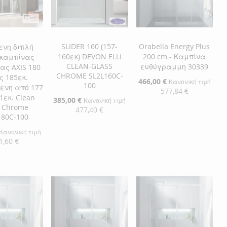
SLIDER 160 (157-
Orabella Energy Plus
ενη διπλή
160εκ) DEVON ELLI
200 cm - Καμπίνα
 καμπίνας
CLEAN-GLASS
ευθύγραμμη 30339
ας AXIS 180
CHROME SL2L160C-
ς 185εκ.
Ειδική
466,00 €
Κανονική τιμή
100
ενη από 177
Τιμή
577,84 €
1εκ. Clean
Ειδική
385,00 €
Κανονική τιμή
s Chrome
Τιμή
477,40 €
Προσθήκη στο Καλάθι
180C-100
ΠΡΟΣΘΉΚΗ
Προσθήκη στο Καλάθι
Κανονική τιμή
1,60 €
ΣΤΗ
ΠΡΟΣΘΉΚΗ
ΠΡΟΣΘΉΚΗ
η στο Καλάθι
ΛΊΣΤΑ
ΓΙΑ
ΣΤΗ
ΠΡΟΣΘΉΚΗ
ΘΉΚΗ
ΕΠΙΘΥΜΙΏΝ
ΣΎΓΚΡΙΣΗ
ΛΊΣΤΑ
ΓΙΑ
ΘΉΚΗ
ΕΠΙΘΥΜΙΏΝ
ΣΎΓΚΡΙΣΗ