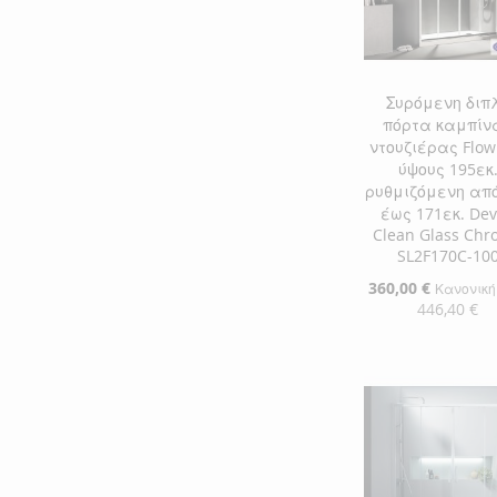
ΕΠΙΘΥΜΙΏΝ
ΣΎΓΚΡΙΣΗ
Συρόμενη διπ
πόρτα καμπίν
ντουζιέρας Flow
ύψους 195εκ
ρυθμιζόμενη από
έως 171εκ. De
Clean Glass Ch
SL2F170C-10
Ειδική
360,00 €
Κανονική
Τιμή
446,40 €
Προσθήκη στο Κ
ΠΡΟΣΘΉΚΗ
ΣΤΗ
ΠΡΟΣΘΉΚΗ
ΛΊΣΤΑ
ΓΙΑ