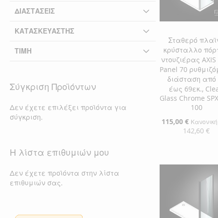
ΔΙΑΣΤΆΣΕΙΣ
ΚΑΤΑΣΚΕΥΑΣΤΉΣ
Σταθερό πλαϊ
κρύσταλλο πόρ
ΤΙΜΉ
ντουζιέρας AXIS 
Panel 70 ρυθμιζ
διάσταση από 
Σύγκριση Προϊόντων
έως 69εκ., Cle
Glass Chrome SP
Δεν έχετε επιλέξει προϊόντα για
100
σύγκριση.
Ειδική
115,00 €
Κανονική
Τιμή
142,60 €
Προσθήκη στο Κ
Η λίστα επιθυμιών μου
ΠΡΟΣΘΉΚΗ
Δεν έχετε προϊόντα στην λίστα
επιθυμιών σας.
ΣΤΗ
ΠΡΟΣΘΉΚΗ
ΛΊΣΤΑ
ΓΙΑ