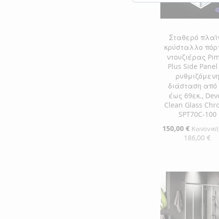
Σταθερό πλαϊ
κρύσταλλο πόρ
ντουζιέρας Pi
Plus Side Panel
ρυθμιζόμεν
διάσταση από 
έως 69εκ., Dev
Clean Glass Ch
SPT70C-100
Ειδική
150,00 €
Κανονική
Τιμή
186,00 €
Προσθήκη στο Κ
ΠΡΟΣΘΉΚΗ
ΣΤΗ
ΠΡΟΣΘΉΚΗ
ΛΊΣΤΑ
ΓΙΑ