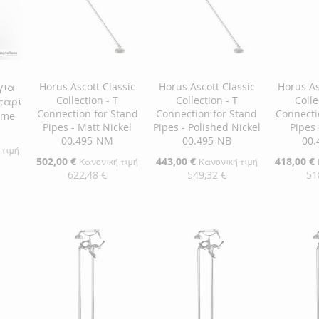
Horus Ascott Classic
Horus Ascott Classic
Horus As
για
Collection - T
Collection - T
Colle
ταρί
Connection for Stand
Connection for Stand
Connecti
ome
Pipes - Matt Nickel
Pipes - Polished Nickel
Pipes
00.495-NM
00.495-NB
00.
 τιμή
Ειδική
502,00 €
Ειδική
443,00 €
Ειδική
418,00 €
Κανονική τιμή
Κανονική τιμή
Τιμή
Τιμή
Τιμή
622,48 €
549,32 €
51
αλάθι
Προσθήκη στο Καλάθι
Προσθήκη στο Καλάθι
Προσθήκ
ΠΡΟΣΘΉΚΗ
ΠΡΟΣΘΉΚΗ
ΠΡΟΣ
ΣΤΗ
ΠΡΟΣΘΉΚΗ
ΣΤΗ
ΠΡΟΣΘΉΚΗ
ΣΤΗ
ΠΡΟΣ
ΛΊΣΤΑ
ΓΙΑ
ΛΊΣΤΑ
ΓΙΑ
ΛΊΣΤΑ
ΓΙΑ
ΕΠΙΘΥΜΙΏΝ
ΣΎΓΚΡΙΣΗ
ΕΠΙΘΥΜΙΏΝ
ΣΎΓΚΡΙΣΗ
ΕΠΙΘΥ
ΣΎΓΚΡ