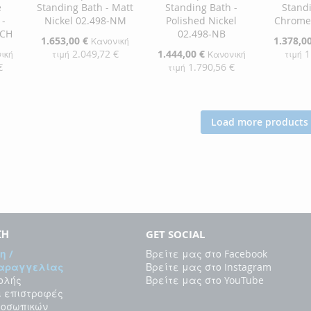
e
Standing Bath - Matt
Standing Bath -
Standi
 -
Nickel 02.498-NM
Polished Nickel
Chrome
-CH
02.498-NB
Ειδική
1.653,00 €
Ειδική
1.378,0
Κανονική
Τιμή
Τιμή
2.049,72 €
Ειδική
1.444,00 €
1
ική
τιμή
Κανονική
τιμή
Τιμή
€
1.790,56 €
τιμή
Προσθήκη στο Καλάθι
Προσθήκ
αλάθι
Προσθήκη στο Καλάθι
ΠΡΟΣΘΉΚΗ
ΠΡΟΣ
ΠΡΟΣΘΉΚΗ
Load more products
ΣΤΗ
ΠΡΟΣΘΉΚΗ
ΣΤΗ
ΠΡΟΣ
ΣΤΗ
ΠΡΟΣΘΉΚΗ
ΛΊΣΤΑ
ΓΙΑ
ΛΊΣΤΑ
ΓΙΑ
ΛΊΣΤΑ
ΓΙΑ
ΕΠΙΘΥΜΙΏΝ
ΣΎΓΚΡΙΣΗ
ΕΠΙΘΥ
ΣΎΓΚΡ
ΕΠΙΘΥΜΙΏΝ
ΣΎΓΚΡΙΣΗ
ΣΗ
GET SOCIAL
η /
Βρείτε μας στο Facebook
Παραγγελίας
Βρείτε μας στο Instagram
ολής
Βρείτε μας στο YouTube
ι επιστροφές
ροσωπικών