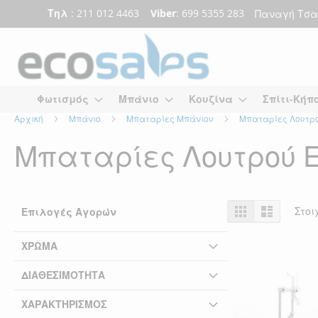
Τηλ
: 211 012 4463
Viber
: 699 5355 283
Παναγή Τσα
Μετάβαση
στο
περιεχόμενο
Φωτισμός
Μπάνιο
Κουζίνα
Σπίτι-Κήπ
Αρχική
Μπάνιο
Μπαταρίες Μπάνιου
Μπαταρίες Λουτρ
Μπαταρίες Λουτρού 
Προβολή
Πλέγμα
Λίστα
Στοι
Επιλογές Αγορών
ως
ΧΡΏΜΑ
ΔΙΑΘΕΣΙΜΌΤΗΤΑ
ΧΑΡΑΚΤΗΡΙΣΜΌΣ