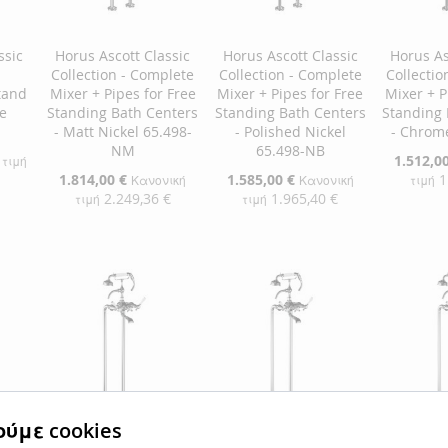
ssic
Horus Ascott Classic
Horus Ascott Classic
Horus As
Collection - Complete
Collection - Complete
Collectio
tand
Mixer + Pipes for Free
Mixer + Pipes for Free
Mixer + P
e
Standing Bath Centers
Standing Bath Centers
Standing 
- Matt Nickel 65.498-
- Polished Nickel
- Chrom
NM
65.498-NB
Ειδική
1.512,0
 τιμή
Τιμή
Ειδική
1.814,00 €
Ειδική
1.585,00 €
1
Κανονική
Κανονική
τιμή
Τιμή
Τιμή
2.249,36 €
1.965,40 €
τιμή
τιμή
αλάθι
Προσθήκ
Προσθήκη στο Καλάθι
Προσθήκη στο Καλάθι
ΠΡΟΣ
ΠΡΟΣΘΉΚΗ
ΠΡΟΣΘΉΚΗ
ΣΤΗ
ΠΡΟΣ
ΣΤΗ
ΠΡΟΣΘΉΚΗ
ΣΤΗ
ΠΡΟΣΘΉΚΗ
ΛΊΣΤΑ
ΓΙΑ
ΛΊΣΤΑ
ΓΙΑ
ΛΊΣΤΑ
ΓΙΑ
ΕΠΙΘΥ
ΣΎΓΚΡ
ΕΠΙΘΥΜΙΏΝ
ΣΎΓΚΡΙΣΗ
ΕΠΙΘΥΜΙΏΝ
ΣΎΓΚΡΙΣΗ
ύμε cookies