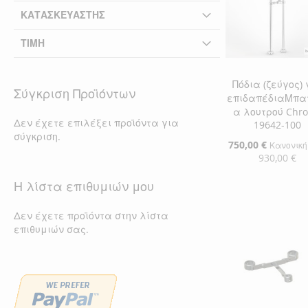
ΚΑΤΑΣΚΕΥΑΣΤΉΣ
ΤΙΜΉ
Πόδια (ζεύγος) 
Σύγκριση Προϊόντων
επιδαπέδιαΜπα
α λουτρού Chr
Δεν έχετε επιλέξει προϊόντα για
19642-100
σύγκριση.
Ειδική
750,00 €
Κανονική
Τιμή
930,00 €
Η λίστα επιθυμιών μου
Προσθήκη στο Κ
ΠΡΟΣΘΉΚΗ
Δεν έχετε προϊόντα στην λίστα
επιθυμιών σας.
ΣΤΗ
ΠΡΟΣΘΉΚΗ
ΛΊΣΤΑ
ΓΙΑ
ΕΠΙΘΥΜΙΏΝ
ΣΎΓΚΡΙΣΗ