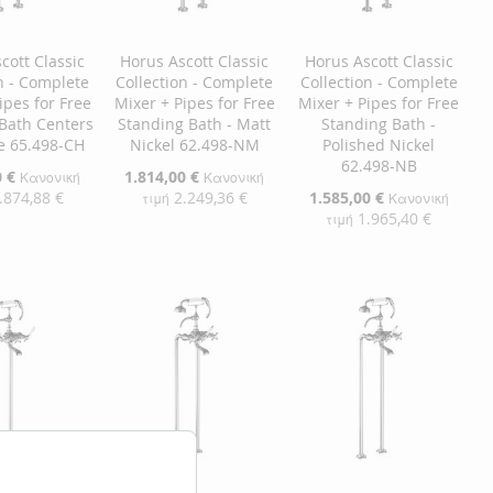
cott Classic
Horus Ascott Classic
Horus Ascott Classic
n - Complete
Collection - Complete
Collection - Complete
ipes for Free
Mixer + Pipes for Free
Mixer + Pipes for Free
Bath Centers
Standing Bath - Matt
Standing Bath -
e 65.498-CH
Nickel 62.498-NM
Polished Nickel
62.498-NB
0 €
Ειδική
1.814,00 €
Κανονική
Κανονική
Τιμή
.874,88 €
2.249,36 €
Ειδική
1.585,00 €
τιμή
Κανονική
Τιμή
1.965,40 €
τιμή
η στο Καλάθι
Προσθήκη στο Καλάθι
Προσθήκη στο Καλάθι
ΘΉΚΗ
ΠΡΟΣΘΉΚΗ
ΠΡΟΣΘΉΚΗ
ΘΉΚΗ
ΣΤΗ
ΠΡΟΣΘΉΚΗ
ΣΤΗ
ΠΡΟΣΘΉΚΗ
ΛΊΣΤΑ
ΓΙΑ
ΛΊΣΤΑ
ΓΙΑ
ΜΙΏΝ
ΙΣΗ
ΕΠΙΘΥΜΙΏΝ
ΣΎΓΚΡΙΣΗ
ΕΠΙΘΥΜΙΏΝ
ΣΎΓΚΡΙΣΗ