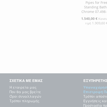
Pipes for Fre
Standing Bath
Chrome 07.498
Ειδική
1.540,00 €
Κανον
Τιμή
1.909,60 
τιμή
Προσθήκη στο Κ
ΠΡΟΣΘΉΚΗ
ΣΤΗ
ΠΡΟΣΘΉΚΗ
ΛΊΣΤΑ
ΓΙΑ
ΕΠΙΘΥΜΙΏΝ
ΣΎΓΚΡΙΣΗ
ΣΧΕΤΙΚΑ ΜΕ ΕΜΑΣ
ΕΞΥΠΗΡΕΤΗ
Η εταιρεία μας
Υπαναχώρησ
Που θα μας βρείτε
Επιστροφή 
Όροι συναλλαγών
Τρόποι αποστ
Τρόποι πληρωμής
Εγγυήσεις κα
Προστασία π