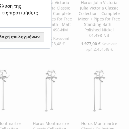
lia Victoria
Horus Julia Victoria
Horus Julia Victoria
άλυση της
toria Classic
Julia Victoria Classic
Julia Victoria Classic
 τις προτιμήσεις
n - Complete
Collection - Complete
Collection - Complete
ipes for Free
Mixer + Pipes for Free
Mixer + Pipes for Free
ng Bath -
Standing Bath - Matt
Standing Bath -
 19.498-CH
Nickel 01.498-NM
Polished Nickel
01.498-NB
δοχή επιλεγμένων
0 €
Ειδική
2.277,00 €
Κανονική
Κανονική
Τιμή
.352,28 €
2.823,48 €
Ειδική
1.977,00 €
τιμή
Κανονική
Τιμή
2.451,48 €
τιμή
η στο Καλάθι
Προσθήκη στο Καλάθι
Προσθήκη στο Καλάθι
ΘΉΚΗ
ΠΡΟΣΘΉΚΗ
ΠΡΟΣΘΉΚΗ
ΘΉΚΗ
ΣΤΗ
ΠΡΟΣΘΉΚΗ
ΣΤΗ
ΠΡΟΣΘΉΚΗ
ΛΊΣΤΑ
ΓΙΑ
ΛΊΣΤΑ
ΓΙΑ
ΜΙΏΝ
ΙΣΗ
ΕΠΙΘΥΜΙΏΝ
ΣΎΓΚΡΙΣΗ
ΕΠΙΘΥΜΙΏΝ
ΣΎΓΚΡΙΣΗ
Montmartre
Horus Montmartre
Horus Montmartre
Collection -
Classic Collection -
Classic Collection -