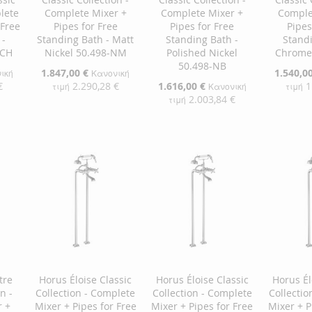
lete
Complete Mixer +
Complete Mixer +
Comple
 Free
Pipes for Free
Pipes for Free
Pipes
 -
Standing Bath - Matt
Standing Bath -
Standi
-CH
Nickel 50.498-NM
Polished Nickel
Chrome
50.498-NB
Ειδική
1.847,00 €
Ειδική
1.540,0
ική
Κανονική
Τιμή
Τιμή
€
2.290,28 €
Ειδική
1.616,00 €
1
τιμή
Κανονική
τιμή
Τιμή
2.003,84 €
τιμή
αλάθι
Προσθήκη στο Καλάθι
Προσθήκ
Προσθήκη στο Καλάθι
ΠΡΟΣΘΉΚΗ
ΠΡΟΣ
ΠΡΟΣΘΉΚΗ
ΣΤΗ
ΠΡΟΣΘΉΚΗ
ΣΤΗ
ΠΡΟΣ
ΣΤΗ
ΠΡΟΣΘΉΚΗ
ΛΊΣΤΑ
ΓΙΑ
ΛΊΣΤΑ
ΓΙΑ
ΛΊΣΤΑ
ΓΙΑ
ΕΠΙΘΥΜΙΏΝ
ΣΎΓΚΡΙΣΗ
ΕΠΙΘΥ
ΣΎΓΚΡ
ΕΠΙΘΥΜΙΏΝ
ΣΎΓΚΡΙΣΗ
tre
Horus Éloise Classic
Horus Éloise Classic
Horus Él
n -
Collection - Complete
Collection - Complete
Collectio
 +
Mixer + Pipes for Free
Mixer + Pipes for Free
Mixer + P