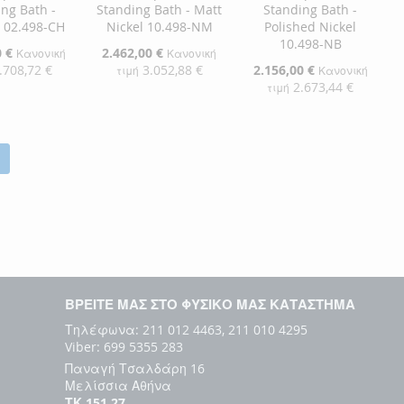
ng Bath -
Standing Bath - Matt
Standing Bath -
 02.498-CH
Nickel 10.498-NM
Polished Nickel
10.498-NB
0 €
Ειδική
2.462,00 €
Κανονική
Κανονική
Τιμή
.708,72 €
3.052,88 €
Ειδική
2.156,00 €
τιμή
Κανονική
Τιμή
2.673,44 €
τιμή
η στο Καλάθι
Προσθήκη στο Καλάθι
Προσθήκη στο Καλάθι
ΘΉΚΗ
ΠΡΟΣΘΉΚΗ
ΠΡΟΣΘΉΚΗ
ΘΉΚΗ
ΣΤΗ
ΠΡΟΣΘΉΚΗ
ΣΤΗ
ΠΡΟΣΘΉΚΗ
ΛΊΣΤΑ
ΓΙΑ
ΛΊΣΤΑ
ΓΙΑ
ΜΙΏΝ
ΙΣΗ
ΕΠΙΘΥΜΙΏΝ
ΣΎΓΚΡΙΣΗ
ΕΠΙΘΥΜΙΏΝ
ΣΎΓΚΡΙΣΗ
ΒΡΕΙΤΕ ΜΑΣ ΣΤΟ ΦΥΣΙΚΟ ΜΑΣ ΚΑΤΑΣΤΗΜΑ
Τηλέφωνα: 211 012 4463, 211 010 4295
Viber: 699 5355 283
Παναγή Τσαλδάρη 16
Μελίσσια Αθήνα
ΤΚ 151 27