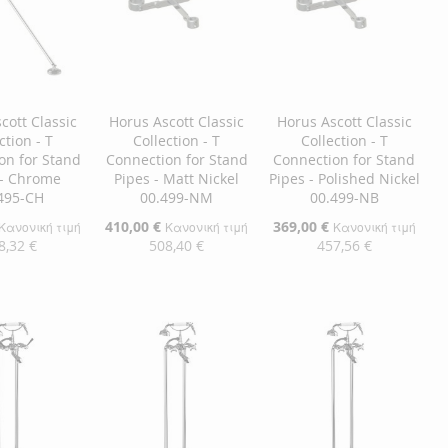
cott Classic
Horus Ascott Classic
Horus Ascott Classic
ction - T
Collection - T
Collection - T
on for Stand
Connection for Stand
Connection for Stand
 - Chrome
Pipes - Matt Nickel
Pipes - Polished Nickel
495-CH
00.499-NM
00.499-NB
Ειδική
410,00 €
Ειδική
369,00 €
Κανονική τιμή
Κανονική τιμή
Κανονική τιμή
Τιμή
Τιμή
8,32 €
508,40 €
457,56 €
η στο Καλάθι
Προσθήκη στο Καλάθι
Προσθήκη στο Καλάθι
ΘΉΚΗ
ΠΡΟΣΘΉΚΗ
ΠΡΟΣΘΉΚΗ
ΘΉΚΗ
ΣΤΗ
ΠΡΟΣΘΉΚΗ
ΣΤΗ
ΠΡΟΣΘΉΚΗ
ΛΊΣΤΑ
ΓΙΑ
ΛΊΣΤΑ
ΓΙΑ
ΜΙΏΝ
ΙΣΗ
ΕΠΙΘΥΜΙΏΝ
ΣΎΓΚΡΙΣΗ
ΕΠΙΘΥΜΙΏΝ
ΣΎΓΚΡΙΣΗ