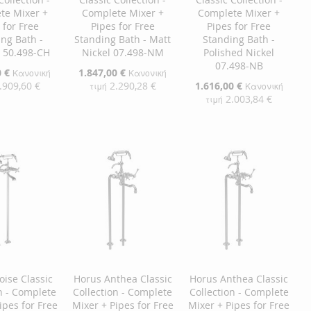
te Mixer +
Complete Mixer +
Complete Mixer +
 for Free
Pipes for Free
Pipes for Free
ng Bath -
Standing Bath - Matt
Standing Bath -
 50.498-CH
Nickel 07.498-NM
Polished Nickel
07.498-NB
0 €
Ειδική
1.847,00 €
Κανονική
Κανονική
Τιμή
.909,60 €
2.290,28 €
Ειδική
1.616,00 €
τιμή
Κανονική
Τιμή
2.003,84 €
τιμή
η στο Καλάθι
Προσθήκη στο Καλάθι
Προσθήκη στο Καλάθι
ΘΉΚΗ
ΠΡΟΣΘΉΚΗ
ΠΡΟΣΘΉΚΗ
ΘΉΚΗ
ΣΤΗ
ΠΡΟΣΘΉΚΗ
ΣΤΗ
ΠΡΟΣΘΉΚΗ
ΛΊΣΤΑ
ΓΙΑ
ΛΊΣΤΑ
ΓΙΑ
ΜΙΏΝ
ΙΣΗ
ΕΠΙΘΥΜΙΏΝ
ΣΎΓΚΡΙΣΗ
ΕΠΙΘΥΜΙΏΝ
ΣΎΓΚΡΙΣΗ
oise Classic
Horus Anthea Classic
Horus Anthea Classic
n - Complete
Collection - Complete
Collection - Complete
ipes for Free
Mixer + Pipes for Free
Mixer + Pipes for Free