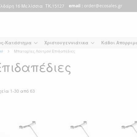
email :
order@ecosales.gr
λδάρη 16 Μελίσσια ΤΚ.15127
ος-Κατάστημα
Χριστουγεννιάτικα
Κάδοι Απορριμ
ού
Μπαταρίες Λουτρού Επιδαπέδιες
Επιδαπέδιες
χεία
1
-
30
από
63