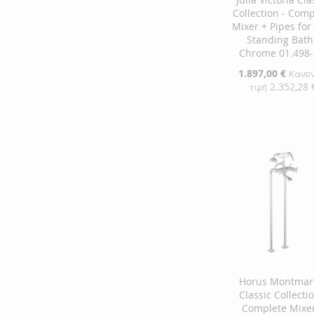
Collection - Comp
Mixer + Pipes for
Standing Bath
Chrome 01.498
Ειδική
1.897,00 €
Κανον
Τιμή
2.352,28 
τιμή
Προσθήκη στο Κ
ΠΡΟΣΘΉΚΗ
ΣΤΗ
ΠΡΟΣΘΉΚΗ
ΛΊΣΤΑ
ΓΙΑ
ΕΠΙΘΥΜΙΏΝ
ΣΎΓΚΡΙΣΗ
Horus Montmar
Classic Collectio
Complete Mixer