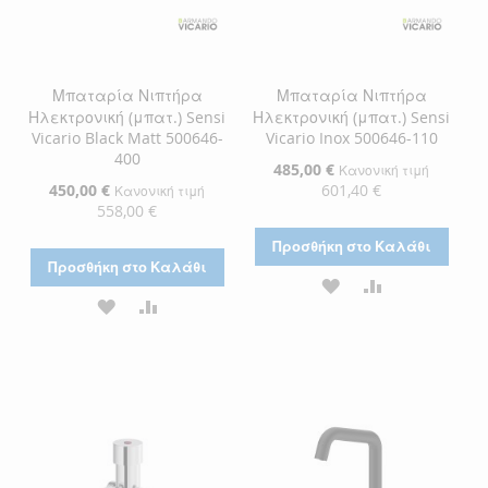
Μπαταρία Νιπτήρα
Μπαταρία Νιπτήρα
Ηλεκτρονική (μπατ.) Sensi
Ηλεκτρονική (μπατ.) Sensi
Vicario Black Matt 500646-
Vicario Inox 500646-110
400
Ειδική
485,00 €
Κανονική τιμή
Τιμή
Ειδική
450,00 €
601,40 €
Κανονική τιμή
Τιμή
558,00 €
Προσθήκη στο Καλάθι
Προσθήκη στο Καλάθι
ΠΡΟΣΘΉΚΗ
ΠΡΟΣΘΉΚΗ
ΠΡΟΣΘΉΚΗ
ΠΡΟΣΘΉΚΗ
ΣΤΗ
ΓΙΑ
ΣΤΗ
ΓΙΑ
ΛΊΣΤΑ
ΣΎΓΚΡΙΣΗ
ΛΊΣΤΑ
ΣΎΓΚΡΙΣΗ
ΕΠΙΘΥΜΙΏΝ
ΕΠΙΘΥΜΙΏΝ