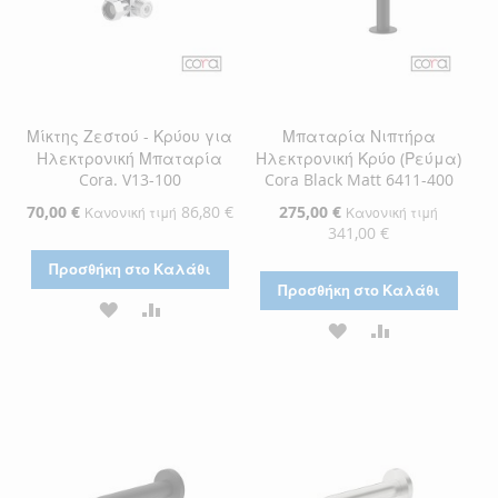
Μίκτης Ζεστού - Κρύου για
Μπαταρία Νιπτήρα
Ηλεκτρονική Μπαταρία
Ηλεκτρονική Κρύο (Ρεύμα)
Cora. V13-100
Cora Black Matt 6411-400
Ειδική
70,00 €
86,80 €
Ειδική
275,00 €
Κανονική τιμή
Κανονική τιμή
Τιμή
Τιμή
341,00 €
Προσθήκη στο Καλάθι
Προσθήκη στο Καλάθι
ΠΡΟΣΘΉΚΗ
ΠΡΟΣΘΉΚΗ
ΠΡΟΣΘΉΚΗ
ΠΡΟΣΘΉΚΗ
ΣΤΗ
ΓΙΑ
ΣΤΗ
ΓΙΑ
ΛΊΣΤΑ
ΣΎΓΚΡΙΣΗ
ΛΊΣΤΑ
ΣΎΓΚΡΙΣΗ
ΕΠΙΘΥΜΙΏΝ
ΕΠΙΘΥΜΙΏΝ