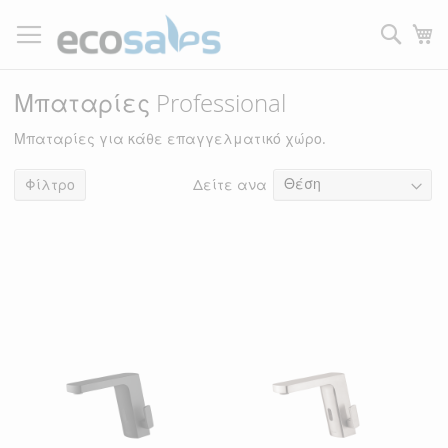
Μετάβαση
στο
Τ
περιεχόμενο
Filtrer
Μπαταρίες Professional
Μπαταρίες για κάθε επαγγελματικό χώρο.
Δείτε ανα
10
Φίλτρο
είδη