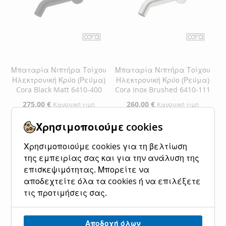
Μπαταρία Νιπτήρα Τοίχου
Μπαταρία Νιπτήρα Τοίχου
Ηλεκτρονική Κρύο (Ρεύμα)
Ηλεκτρονική Κρύο (Ρεύμα)
Cora Black Matt 6410-400
Cora Inox Brushed 6410-111
Ειδική
275,00 €
Ειδική
260,00 €
Κανονική τιμή
Κανονική τιμή
Τιμή
Τιμή
341,00 €
322,40 €
Χρησιμοποιούμε cookies
Προσθήκη στο Καλάθι
Προσθήκη στο Καλάθι
Χρησιμοποιούμε cookies για τη βελτίωση
της εμπειρίας σας και για την ανάλυση της
ΠΡΟΣΘΉΚΗ
ΠΡΟΣΘΉΚΗ
ΠΡΟΣΘΉΚΗ
ΠΡΟΣΘΉΚΗ
επισκεψιμότητας. Μπορείτε να
ΣΤΗ
ΓΙΑ
ΣΤΗ
ΓΙΑ
αποδεχτείτε όλα τα cookies ή να επιλέξετε
τις προτιμήσεις σας.
ΛΊΣΤΑ
ΣΎΓΚΡΙΣΗ
ΛΊΣΤΑ
ΣΎΓΚΡΙΣΗ
ΕΠΙΘΥΜΙΏΝ
ΕΠΙΘΥΜΙΏΝ
Αποδοχή όλων