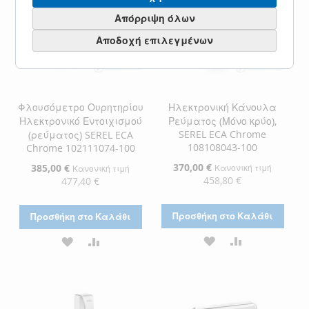
Απόρριψη όλων
Αποδοχή επιλεγμένων
Φλουσόμετρο Ουρητηρίου
Ηλεκτρονική Κάνουλα
Ηλεκτρονικό Εντοιχισμού
Ρεύματος (Μόνο κρύο),
SEREL ECA Chrome
(ρεύματος) SEREL ECA
108108043-100
Chrome 102111074-100
Ειδική
370,00 €
Ειδική
385,00 €
Κανονική τιμή
Κανονική τιμή
Τιμή
Τιμή
458,80 €
477,40 €
Προσθήκη στο Καλάθι
Προσθήκη στο Καλάθι
ΠΡΟΣΘΉΚΗ
ΠΡΟΣΘΉΚΗ
ΠΡΟΣΘΉΚΗ
ΠΡΟΣΘΉΚΗ
ΣΤΗ
ΓΙΑ
ΣΤΗ
ΓΙΑ
ΛΊΣΤΑ
ΣΎΓΚΡΙΣΗ
ΛΊΣΤΑ
ΣΎΓΚΡΙΣΗ