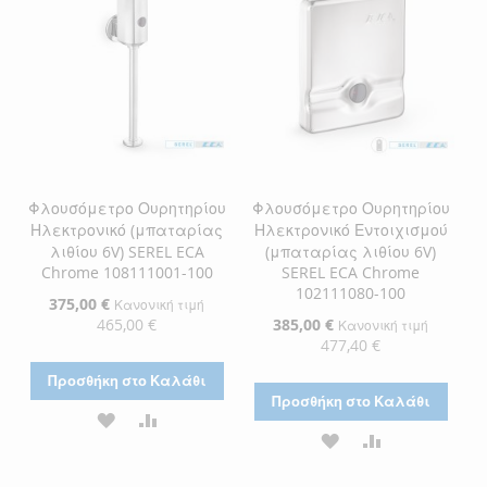
ΕΠΙΘΥΜΙΏΝ
ΕΠΙΘΥΜΙΏΝ
Φλουσόμετρο Ουρητηρίου
Φλουσόμετρο Ουρητηρίου
Ηλεκτρονικό (μπαταρίας
Ηλεκτρονικό Εντοιχισμού
λιθίου 6V) SEREL ECA
(μπαταρίας λιθίου 6V)
Chrome 108111001-100
SEREL ECA Chrome
102111080-100
Ειδική
375,00 €
Κανονική τιμή
Τιμή
465,00 €
Ειδική
385,00 €
Κανονική τιμή
Τιμή
477,40 €
Προσθήκη στο Καλάθι
Προσθήκη στο Καλάθι
ΠΡΟΣΘΉΚΗ
ΠΡΟΣΘΉΚΗ
ΠΡΟΣΘΉΚΗ
ΠΡΟΣΘΉΚΗ
ΣΤΗ
ΓΙΑ
ΣΤΗ
ΓΙΑ