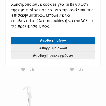
Χρησιμοποιούμε cookies για τη βελτίωση
της εμπειρίας σας και για την ανάλυση της
επισκεψιμότητας. Μπορείτε να
αποδεχτείτε όλα τα cookies ή να επιλέξετε
τις προτιμήσεις σας.
Μπαταρία Λουτρού
Μπαταρία Λουτρού
Επιδαπέδια ELLE La Torre
Επιδαπέδια ELLE La Torre
Black Matt 34078-400
Inox 34078-110
Αποδοχή όλων
Ειδική
1.150,00 €
Ειδική
1.150,00 €
Κανονική τιμή
Κανονική τιμή
Απόρριψη όλων
Τιμή
Τιμή
1.426,00 €
1.426,00 €
Αποδοχή επιλεγμένων
Προσθήκη στο Καλάθι
Προσθήκη στο Καλάθι
ΠΡΟΣΘΉΚΗ
ΠΡΟΣΘΉΚΗ
ΠΡΟΣΘΉΚΗ
ΠΡΟΣΘΉΚΗ
ΣΤΗ
ΓΙΑ
ΣΤΗ
ΓΙΑ
ΛΊΣΤΑ
ΣΎΓΚΡΙΣΗ
ΛΊΣΤΑ
ΣΎΓΚΡΙΣΗ
ΕΠΙΘΥΜΙΏΝ
ΕΠΙΘΥΜΙΏΝ