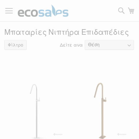
Μετάβαση
στο
Τ
περιεχόμενο
Filtrer
Μπαταρίες Νιπτήρα Επιδαπέδιες
Δείτε ανα
7
είδη
Φίλτρο