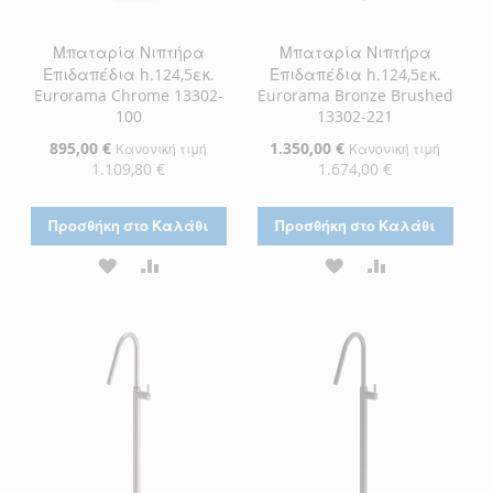
Μπαταρία Νιπτήρα
Μπαταρία Νιπτήρα
Επιδαπέδια h.124,5εκ.
Επιδαπέδια h.124,5εκ.
Eurorama Chrome 13302-
Eurorama Bronze Brushed
100
13302-221
Ειδική
895,00 €
Ειδική
1.350,00 €
Κανονική τιμή
Κανονική τιμή
Τιμή
Τιμή
1.109,80 €
1.674,00 €
Προσθήκη στο Καλάθι
Προσθήκη στο Καλάθι
ΠΡΟΣΘΉΚΗ
ΠΡΟΣΘΉΚΗ
ΠΡΟΣΘΉΚΗ
ΠΡΟΣΘΉΚΗ
ΣΤΗ
ΓΙΑ
ΣΤΗ
ΓΙΑ
ΛΊΣΤΑ
ΣΎΓΚΡΙΣΗ
ΛΊΣΤΑ
ΣΎΓΚΡΙΣΗ
ΕΠΙΘΥΜΙΏΝ
ΕΠΙΘΥΜΙΏΝ