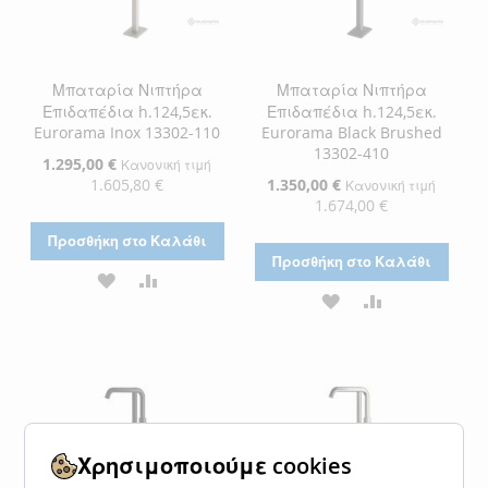
Μπαταρία Νιπτήρα
Μπαταρία Νιπτήρα
Επιδαπέδια h.124,5εκ.
Επιδαπέδια h.124,5εκ.
Eurorama Inox 13302-110
Eurorama Black Brushed
13302-410
Ειδική
1.295,00 €
Κανονική τιμή
Τιμή
1.605,80 €
Ειδική
1.350,00 €
Κανονική τιμή
Τιμή
1.674,00 €
Προσθήκη στο Καλάθι
Προσθήκη στο Καλάθι
ΠΡΟΣΘΉΚΗ
ΠΡΟΣΘΉΚΗ
ΠΡΟΣΘΉΚΗ
ΠΡΟΣΘΉΚΗ
ΣΤΗ
ΓΙΑ
ΣΤΗ
ΓΙΑ
ΛΊΣΤΑ
ΣΎΓΚΡΙΣΗ
ΛΊΣΤΑ
ΣΎΓΚΡΙΣΗ
ΕΠΙΘΥΜΙΏΝ
ΕΠΙΘΥΜΙΏΝ
Χρησιμοποιούμε cookies