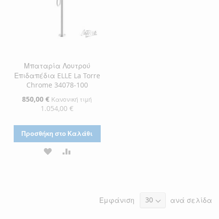
Μπαταρία Λουτρού
Επιδαπέδια ELLE La Torre
Chrome 34078-100
Ειδική
850,00 €
Κανονική τιμή
Τιμή
1.054,00 €
Προσθήκη στο Καλάθι
ΠΡΟΣΘΉΚΗ
ΠΡΟΣΘΉΚΗ
ΣΤΗ
ΓΙΑ
ΛΊΣΤΑ
ΣΎΓΚΡΙΣΗ
Εμφάνιση
ανά σελίδα
ΕΠΙΘΥΜΙΏΝ