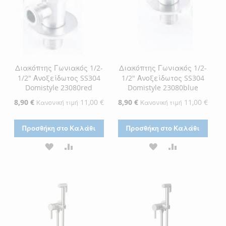
Διακόπτης Γωνιακός 1/2-
Διακόπτης Γωνιακός 1/2-
1/2" Ανοξείδωτος SS304
1/2" Ανοξείδωτος SS304
Domistyle 23080red
Domistyle 23080blue
Ειδική
8,90 €
11,00 €
Ειδική
8,90 €
11,00 €
Κανονική τιμή
Κανονική τιμή
Τιμή
Τιμή
Προσθήκη στο Καλάθι
Προσθήκη στο Καλάθι
ΠΡΟΣΘΉΚΗ
ΠΡΟΣΘΉΚΗ
ΠΡΟΣΘΉΚΗ
ΠΡΟΣΘΉΚΗ
ΣΤΗ
ΓΙΑ
ΣΤΗ
ΓΙΑ
ΛΊΣΤΑ
ΣΎΓΚΡΙΣΗ
ΛΊΣΤΑ
ΣΎΓΚΡΙΣΗ
ΕΠΙΘΥΜΙΏΝ
ΕΠΙΘΥΜΙΏΝ