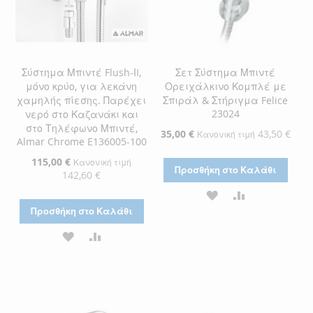
Σύστημα Μπιντέ Flush-ΙI,
Σετ Σύστημα Μπιντέ
μόνο κρύο, για λεκάνη
Ορειχάλκινο Κομπλέ με
χαμηλής πίεσης. Παρέχει
Σπιράλ & Στήριγμα Felice
23024
νερό στο Καζανάκι και
στο Τηλέφωνο Μπιντέ,
Ειδική
35,00 €
43,50 €
Κανονική τιμή
Almar Chrome E136005-100
Τιμή
Ειδική
115,00 €
Κανονική τιμή
Προσθήκη στο Καλάθι
Τιμή
142,60 €
ΠΡΟΣΘΉΚΗ
ΠΡΟΣΘΉΚΗ
Προσθήκη στο Καλάθι
ΣΤΗ
ΓΙΑ
ΠΡΟΣΘΉΚΗ
ΠΡΟΣΘΉΚΗ
ΛΊΣΤΑ
ΣΎΓΚΡΙΣΗ
ΣΤΗ
ΓΙΑ
ΕΠΙΘΥΜΙΏΝ
ΛΊΣΤΑ
ΣΎΓΚΡΙΣΗ
ΕΠΙΘΥΜΙΏΝ