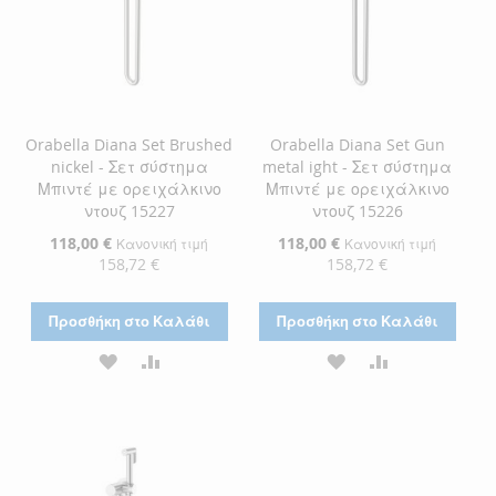
Orabella Diana Set Brushed
Orabella Diana Set Gun
nickel - Σετ σύστημα
metal ight - Σετ σύστημα
Μπιντέ με ορειχάλκινο
Μπιντέ με ορειχάλκινο
ντουζ 15227
ντουζ 15226
Ειδική
118,00 €
Ειδική
118,00 €
Κανονική τιμή
Κανονική τιμή
Τιμή
Τιμή
158,72 €
158,72 €
Προσθήκη στο Καλάθι
Προσθήκη στο Καλάθι
ΠΡΟΣΘΉΚΗ
ΠΡΟΣΘΉΚΗ
ΠΡΟΣΘΉΚΗ
ΠΡΟΣΘΉΚΗ
ΣΤΗ
ΓΙΑ
ΣΤΗ
ΓΙΑ
ΛΊΣΤΑ
ΣΎΓΚΡΙΣΗ
ΛΊΣΤΑ
ΣΎΓΚΡΙΣΗ
ΕΠΙΘΥΜΙΏΝ
ΕΠΙΘΥΜΙΏΝ