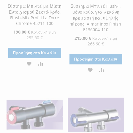
Σύστημα Μπιντέ με Μίκτη
Σύστημα Μπιντέ Flush-Ι,
Εντοιχισμού Ζεστό-Κρύο,
μόνο κρύο, για λεκάνη
Flush-Mix Profili La Torre
κρεμαστή και υψηλής
Chrome 45211-100
πίεσης, Almar Inox Finish
E136004-110
Ειδική
190,00 €
Κανονική τιμή
Τιμή
235,60 €
Ειδική
215,00 €
Κανονική τιμή
Τιμή
266,60 €
Προσθήκη στο Καλάθι
Προσθήκη στο Καλάθι
ΠΡΟΣΘΉΚΗ
ΠΡΟΣΘΉΚΗ
ΠΡΟΣΘΉΚΗ
ΠΡΟΣΘΉΚΗ
ΣΤΗ
ΓΙΑ
ΣΤΗ
ΓΙΑ
ΛΊΣΤΑ
ΣΎΓΚΡΙΣΗ
ΛΊΣΤΑ
ΣΎΓΚΡΙΣΗ
ΕΠΙΘΥΜΙΏΝ
ΕΠΙΘΥΜΙΏΝ