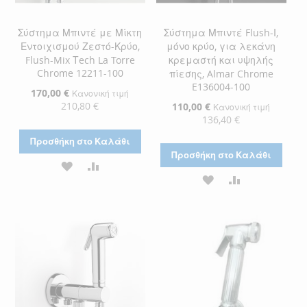
Σύστημα Μπιντέ με Μίκτη
Σύστημα Μπιντέ Flush-Ι,
Εντοιχισμού Ζεστό-Κρύο,
μόνο κρύο, για λεκάνη
Flush-Mix Τech La Torre
κρεμαστή και υψηλής
Chrome 12211-100
πίεσης, Almar Chrome
E136004-100
Ειδική
170,00 €
Κανονική τιμή
Τιμή
210,80 €
Ειδική
110,00 €
Κανονική τιμή
Τιμή
136,40 €
Προσθήκη στο Καλάθι
Προσθήκη στο Καλάθι
ΠΡΟΣΘΉΚΗ
ΠΡΟΣΘΉΚΗ
ΠΡΟΣΘΉΚΗ
ΠΡΟΣΘΉΚΗ
ΣΤΗ
ΓΙΑ
ΣΤΗ
ΓΙΑ
ΛΊΣΤΑ
ΣΎΓΚΡΙΣΗ
ΛΊΣΤΑ
ΣΎΓΚΡΙΣΗ
ΕΠΙΘΥΜΙΏΝ
ΕΠΙΘΥΜΙΏΝ