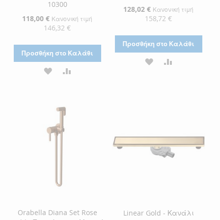
10300
Ειδική
128,02 €
Κανονική τιμή
Τιμή
Ειδική
118,00 €
158,72 €
Κανονική τιμή
Τιμή
146,32 €
Προσθήκη στο Καλάθι
Προσθήκη στο Καλάθι
ΠΡΟΣΘΉΚΗ
ΠΡΟΣΘΉΚΗ
ΠΡΟΣΘΉΚΗ
ΠΡΟΣΘΉΚΗ
ΣΤΗ
ΓΙΑ
ΣΤΗ
ΓΙΑ
ΛΊΣΤΑ
ΣΎΓΚΡΙΣΗ
ΛΊΣΤΑ
ΣΎΓΚΡΙΣΗ
ΕΠΙΘΥΜΙΏΝ
ΕΠΙΘΥΜΙΏΝ
Orabella Diana Set Rose
Linear Gold - Κανάλι