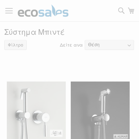
Μετάβαση
στο
Τ
περιεχόμενο
Filtrer
Σύστημα Μπιντέ
Δείτε ανα
29
Φίλτρο
είδη