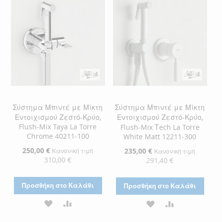
ΕΠΙΘΥΜΙΏΝ
ΕΠΙΘΥΜΙΏΝ
Σύστημα Μπιντέ με Μίκτη
Σύστημα Μπιντέ με Μίκτη
Εντοιχισμού Ζεστό-Κρύο,
Εντοιχισμού Ζεστό-Κρύο,
Flush-Mix Taya La Torre
Flush-Mix Τech La Torre
Chrome 40211-100
White Matt 12211-300
Ειδική
250,00 €
Ειδική
235,00 €
Κανονική τιμή
Κανονική τιμή
Τιμή
Τιμή
310,00 €
291,40 €
Προσθήκη στο Καλάθι
Προσθήκη στο Καλάθι
ΠΡΟΣΘΉΚΗ
ΠΡΟΣΘΉΚΗ
ΠΡΟΣΘΉΚΗ
ΠΡΟΣΘΉΚΗ
ΣΤΗ
ΓΙΑ
ΣΤΗ
ΓΙΑ