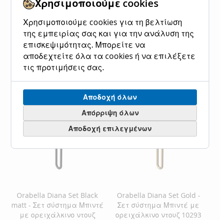
Χρησιμοποιούμε cookies
Ειδική
330,00 €
Κανονική τιμή
Τιμή
409,20 €
Προσθήκη στο Καλάθι
Χρησιμοποιούμε cookies για τη βελτίωση
της εμπειρίας σας και για την ανάλυση της
ΠΡΟΣΘΉΚΗ
ΠΡΟΣΘΉΚΗ
Προσθήκη στο Καλάθι
επισκεψιμότητας. Μπορείτε να
ΣΤΗ
ΓΙΑ
ΠΡΟΣΘΉΚΗ
ΠΡΟΣΘΉΚΗ
αποδεχτείτε όλα τα cookies ή να επιλέξετε
τις προτιμήσεις σας.
ΛΊΣΤΑ
ΣΎΓΚΡΙΣΗ
ΣΤΗ
ΓΙΑ
ΕΠΙΘΥΜΙΏΝ
ΛΊΣΤΑ
ΣΎΓΚΡΙΣΗ
Αποδοχή όλων
ΕΠΙΘΥΜΙΏΝ
Απόρριψη όλων
Αποδοχή επιλεγμένων
Orabella Diana Set Black
Orabella Diana Set Gold -
matt - Σετ σύστημα Μπιντέ
Σετ σύστημα Μπιντέ με
με ορειχάλκινο ντουζ
ορειχάλκινο ντουζ 10293