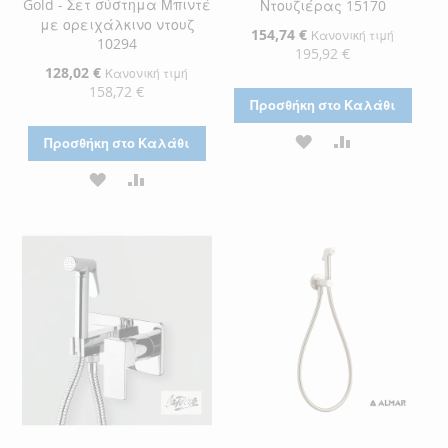
Gold - Σετ σύστημα Μπιντέ
Ντουζιέρας 15170
με ορειχάλκινο ντουζ
Ειδική
154,74 €
Κανονική τιμή
10294
Τιμή
195,92 €
Ειδική
128,02 €
Κανονική τιμή
Τιμή
158,72 €
Προσθήκη στο Καλάθι
ΠΡΟΣΘΉΚΗ
ΠΡΟΣΘΉΚΗ
Προσθήκη στο Καλάθι
ΣΤΗ
ΓΙΑ
ΠΡΟΣΘΉΚΗ
ΠΡΟΣΘΉΚΗ
ΛΊΣΤΑ
ΣΎΓΚΡΙΣΗ
ΣΤΗ
ΓΙΑ
ΕΠΙΘΥΜΙΏΝ
ΛΊΣΤΑ
ΣΎΓΚΡΙΣΗ
ΕΠΙΘΥΜΙΏΝ