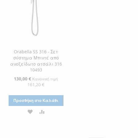
Orabella SS 316 - Σετ
σύστημα Μπιντέ από
ανοξείδωτο ατσάλι 316
10493
Ειδική
130,00 €
Κανονική τιμή
Τιμή
161,20 €
Προσθήκη στο Καλάθι
ΠΡΟΣΘΉΚΗ
ΠΡΟΣΘΉΚΗ
ΣΤΗ
ΓΙΑ
ΛΊΣΤΑ
ΣΎΓΚΡΙΣΗ