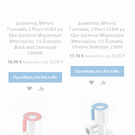
Διακόπτης Μπιντέ
Διακόπτης Μπιντέ
Γωνιακός 2 Ροών SS304 με
Γωνιακός 2 Ροών SS304 με
Ορειχάλκινο Μηχανισμό
Ορειχάλκινο Μηχανισμό
Μπαταρίας 1/2 Στροφής
Μπαταρίας 1/2 Στροφής
Chrome Domistyle 23009
Βlack Matt Domistyle
23009B
Ειδική
17,10 €
20,90 €
Κανονική τιμή
Τιμή
Ειδική
18,50 €
22,94 €
Κανονική τιμή
Τιμή
Προσθήκη στο Καλάθι
Προσθήκη στο Καλάθι
ΠΡΟΣΘΉΚΗ
ΠΡΟΣΘΉΚΗ
ΠΡΟΣΘΉΚΗ
ΠΡΟΣΘΉΚΗ
ΣΤΗ
ΓΙΑ
ΣΤΗ
ΓΙΑ
ΛΊΣΤΑ
ΣΎΓΚΡΙΣΗ
ΛΊΣΤΑ
ΣΎΓΚΡΙΣΗ
ΕΠΙΘΥΜΙΏΝ
ΕΠΙΘΥΜΙΏΝ