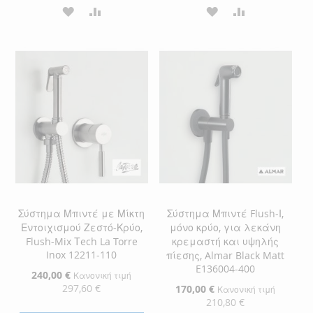
ΠΡΟΣΘΉΚΗ
ΠΡΟΣΘΉΚΗ
ΠΡΟΣΘΉΚΗ
ΠΡΟΣΘΉΚΗ
ΣΤΗ
ΓΙΑ
ΣΤΗ
ΓΙΑ
ΛΊΣΤΑ
ΣΎΓΚΡΙΣΗ
ΛΊΣΤΑ
ΣΎΓΚΡΙΣΗ
ΕΠΙΘΥΜΙΏΝ
ΕΠΙΘΥΜΙΏΝ
Σύστημα Μπιντέ με Μίκτη
Σύστημα Μπιντέ Flush-Ι,
Εντοιχισμού Ζεστό-Κρύο,
μόνο κρύο, για λεκάνη
Flush-Mix Τech La Torre
κρεμαστή και υψηλής
Inox 12211-110
πίεσης, Almar Black Matt
E136004-400
Ειδική
240,00 €
Κανονική τιμή
Τιμή
297,60 €
Ειδική
170,00 €
Κανονική τιμή
Τιμή
210,80 €