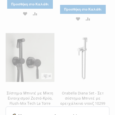
Προσθήκη στο Καλάθι
Προσθήκη στο Καλάθι
ΠΡΟΣΘΉΚΗ
ΠΡΟΣΘΉΚΗ
ΠΡΟΣΘΉΚΗ
ΠΡΟΣΘΉΚΗ
ΣΤΗ
ΓΙΑ
ΣΤΗ
ΓΙΑ
ΛΊΣΤΑ
ΣΎΓΚΡΙΣΗ
ΛΊΣΤΑ
ΣΎΓΚΡΙΣΗ
ΕΠΙΘΥΜΙΏΝ
ΕΠΙΘΥΜΙΏΝ
Σύστημα Μπιντέ με Μίκτη
Orabella Diana Set - Σετ
Εντοιχισμού Ζεστό-Κρύο,
σύστημα Μπιντέ με
Flush-Mix Τech La Torre
ορειχάλκινο ντουζ 10299
Black Brushed 12211-410
Ειδική
0,00 €
140,12 €
Κανονική τιμή
Τιμή