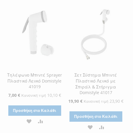
ΛΊΣΤΑ
ΣΎΓΚΡΙΣΗ
ΛΊΣΤΑ
ΣΎΓΚΡΙΣΗ
ΕΠΙΘΥΜΙΏΝ
ΕΠΙΘΥΜΙΏΝ
Τηλέφωνο Μπιντέ Sprayer
Σετ Σύστημα Μπιντέ
Πλαστικό Λευκό Domistyle
Πλαστικό Λευκό με
41019
Σπιράλ & Στήριγμα
Domistyle 41017
Ειδική
7,00 €
10,10 €
Κανονική τιμή
Τιμή
Ειδική
19,90 €
23,90 €
Κανονική τιμή
Τιμή
Προσθήκη στο Καλάθι
Προσθήκη στο Καλάθι
ΠΡΟΣΘΉΚΗ
ΠΡΟΣΘΉΚΗ
ΠΡΟΣΘΉΚΗ
ΠΡΟΣΘΉΚΗ
ΣΤΗ
ΓΙΑ