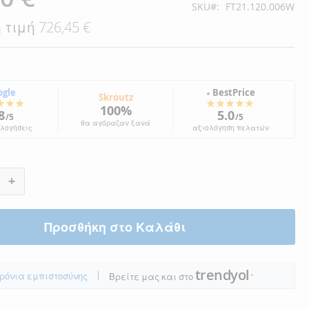
SKU
FT21.120.006W
 τιμή
726,45 €
ogle
BestPrice
●
Skroutz
★★★
★★★★★
100%
8
5.0
/5
/5
θα αγόραζαν ξανά
ολογήσεις
αξιολόγηση πελατών
+
Προσθήκη στο Καλάθι
trendyol
|
ρόνια εμπιστοσύνης
Βρείτε μας και στο
●