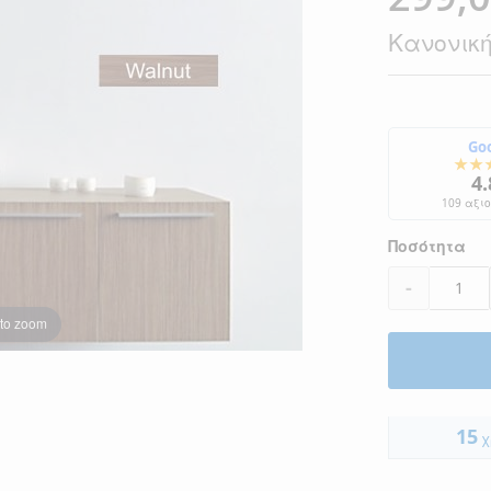
Τιμή
Κανονική
Go
★★
4.
109 αξι
Ποσότητα
-
 to zoom
15
χ