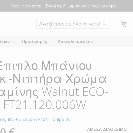
Καλώς ορίσατε
Σύνδεση
Δημιουργία Λογαριασμού
Το
Αναζήτηση
άτων
Προσφορές
Κατασκευαστές
Έπιπλο Μπάνιου
κ.-Νιπτήρα Χρώμα
μίνης Walnut ECO-
 FT21.120.006W
τος που θα αξιολογήσει το προϊόν
0 €
ΆΜΕΣΑ ΔΙΑΘΈΣΙΜΟ