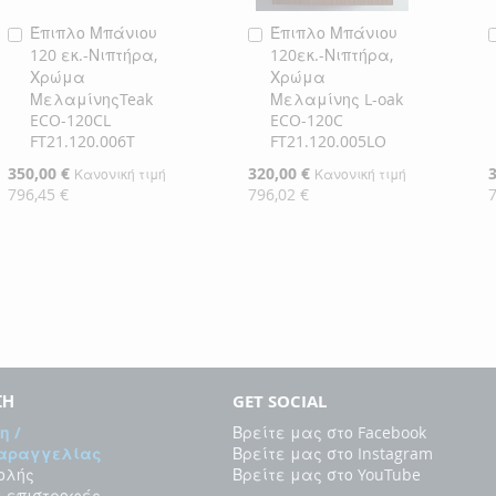
Έπιπλο Μπάνιου
Έπιπλο Μπάνιου
Προσθήκη
Προσθήκη
120 εκ.-Νιπτήρα,
120εκ.-Νιπτήρα,
στο
στο
Χρώμα
Χρώμα
Καλάθι
Καλάθι
ΜελαμίνηςTeak
Μελαμίνης L-oak
ECO-120CL
ECO-120C
FT21.120.006T
FT21.120.005LO
Ειδική
350,00 €
Ειδική
320,00 €
Ε
Κανονική τιμή
Κανονική τιμή
Τιμή
Τιμή
Τ
796,45 €
796,02 €
ΣΗ
GET SOCIAL
η /
Βρείτε μας στο Facebook
Παραγγελίας
Βρείτε μας στο Instagram
ολής
Βρείτε μας στο YouTube
ι επιστροφές