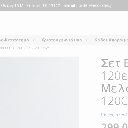
email :
order@ecosales.gr
λδάρη 16 Μελίσσια ΤΚ.15127
ος-Κατάστημα
Χριστουγεννιάτικα
Κάδοι Απορριμ
nut ECO-120C FT21.120.006W
Σετ 
120ε
Μελα
120C
Γίνετε ο πρώ
299,0
Ειδική