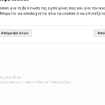
Αξιολογήσεις
kies για τη βελτίωση της εμπειρίας σας και για την αν
πορείτε να αποδεχτείτε όλα τα cookies ή να επιλέξετε
 120
cm -Νιπτήρα,
ένα ντουλάπι των 40
cm
& έν
ο τύπου
Corian
.
Απόρριψη όλων
Απο
.
ες στα 50 εκ.
τρες πόρτες, 1 πόρτα 50εκ. & 1 πόρτα 25εκ.