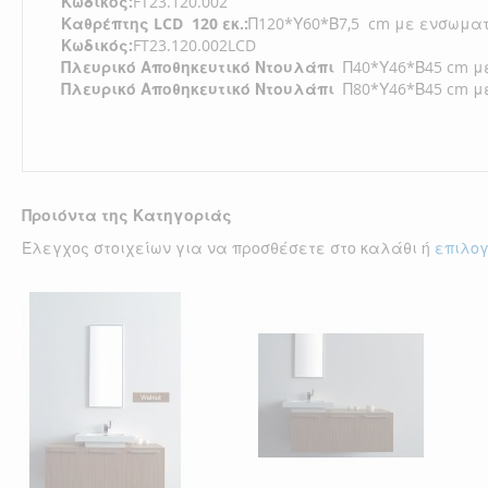
Κωδικός:
FT23.120.002
Καθρέπτης
LCD
120 εκ.:
Π120*Υ60*Β7,5
cm με ενσωματ
Κωδικός:
FT23.120.002LCD
Πλευρικό
Αποθηκευτικό Ντουλάπι
Π40*Υ46*Β45 cm με 
Πλευρικό
Αποθηκευτικό Ντουλάπι
Π80*Υ46*Β45 cm με 
Προιόντα της Κατηγοριάς
Έλεγχος στοιχείων για να προσθέσετε στο καλάθι ή
επιλο