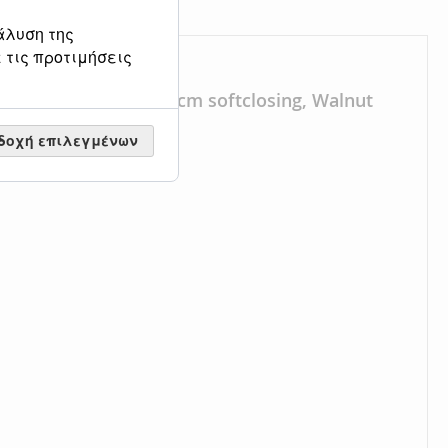
άλυση της
 τις προτιμήσεις
α ντουλάπι των 80
cm
softclosing, Walnut
δοχή επιλεγμένων