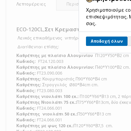
Λεπτομέρειες
Περισσότερες Πληροφορίες
Χρησιμοποιούμε coo
επισκεψιμότητας. Μ
σας.
ECO
-120
CL,Σετ
Κρεμαστό Έπιπλο Μπάνιου
Λευκός επικαθήμενος νιπτήρας από τεχνητό μάρμαρ
Αποδοχή όλων
Διατίθενται επίσης:
Καθρέπτης με πλαίσιο Αλουμινίου
Π120*Υ50*Β2
cm
Κωδικός:
FT24.120.003
Καθρέπτης με πλαίσιο Αλουμινίου:
Π40*Υ100*Β2
cm
Κωδικός:
FT23.090.006
Καθρέπτης:
Κουρμπαριστός Π90*Υ60*Β4 cm
Καθρέπτης:
Στρογγυλός
Ø80*Β4cm
cm
.
Κωδικός:
FT23.080.003
Καθρέπτης
ντουλάπι 100 εκ.:
Π100*Υ66*Β13
cm, 2 πόρτ
Καθρέπτης Ντουλάπι 75 εκ.:
Π75*Υ66*Β13cm, δύο έκκεν
Κωδικός:
FT24.066.001
Καθρέπτης ντουλάπι 50 εκ.:
Π50*Υ66*Β13
cm
Κωδικός:
FT24.066.001
Καθρέπτης
με φως 120 εκ.:
Π120*Υ60*Β7,5
cm
.