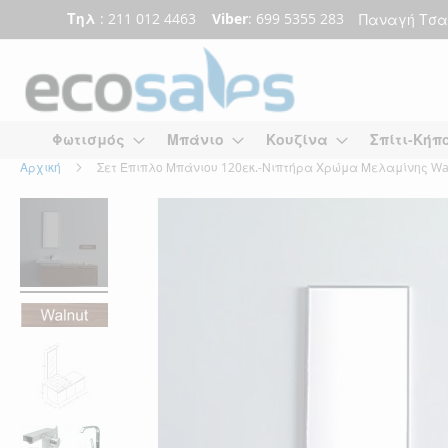
Τηλ
: 211 012 4463
Viber
: 699 5355 283
Παναγή Τσα
Μετάβαση
στο
περιεχόμενο
Φωτισμός
Μπάνιο
Κουζίνα
Σπίτι-Κήπ
Αρχική
Σετ Έπιπλο Μπάνιου 120εκ.-Νιπτήρα Χρώμα Μελαμίνης Wal
Skip
Skip
to
to
the
the
end
beginning
of
of
the
the
images
images
gallery
gallery