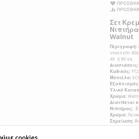
ΠΡΟΣΘΉΚ
ΠΡΟΣΘΉΚ
Σετ Κρε
Νιπτήρα
Walnut
Περιγραφή:
ντουλάπι 80
40 ή 
Διαστάσεις:
Κωδικός:
FT2
Μοντέλο:
EC
Εξοπλισμός
Υλικό Κατα
Χρώμα:
Waln
Διατίθεται κ
Νιπτήρας:
Επ
Χρώμα:
Λευκ
Σημείωση:
Α
προσαρμόζον
ύμε cookies