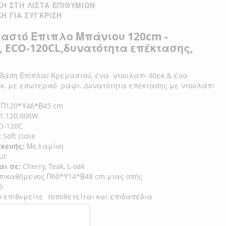
Η ΣΤΗ ΛΊΣΤΑ ΕΠΙΘΥΜΙΏΝ
Η ΓΙΑ ΣΎΓΚΡΙΣΗ
μαστό Έπιπλο Μπάνιου 120
cm -
, ECO-120CL,δυνατότητα επέκτασης,
Βάση Επίπλου
Κρεμαστού, ένα ντουλάπι 40εκ.& ένα
εκ.
με εσωτερικό ράφι. Δυνατότητα επέκτασης με ντουλάπι
80 εκ.
Π120
*Υ46*Β45
cm
1.120.006W
O-120C
:
Soft close
σκευής:
Μελαμίνη
ut
αι σε:
Cherry, Teak, L-oak
ικαθήμενος Π60*Υ14*Β48 cm
μιας οπής
ό
ν επιθυμείτε τοποθετείται και επιδαπέδια
τας ποδαράκια.