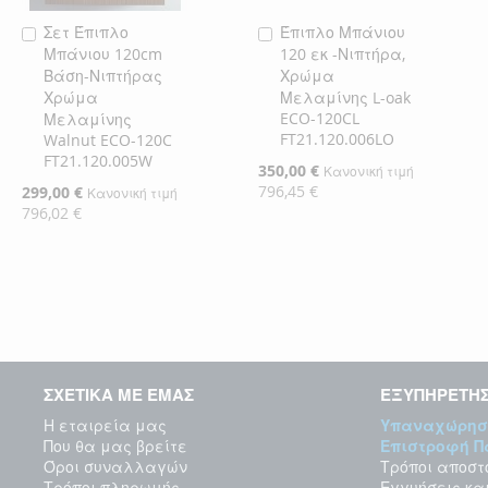
Σετ Έπιπλο
Έπιπλο Μπάνιου
Προσθήκη
Προσθήκη
Μπάνιου 120cm
120 εκ -Νιπτήρα,
στο
στο
Βάση-Νιπτήρας
Χρώμα
Καλάθι
Καλάθι
Χρώμα
Μελαμίνης L-oak
ECO-120CL
Μελαμίνης
FT21.120.006LO
Walnut ECO-120C
FT21.120.005W
Ειδική
350,00 €
Κανονική τιμή
Τιμή
796,45 €
Ειδική
299,00 €
Κανονική τιμή
Τιμή
796,02 €
ΣΧΕΤΙΚΑ ΜΕ ΕΜΑΣ
ΕΞΥΠΗΡΕΤΗ
Η εταιρεία μας
Υπαναχώρησ
Που θα μας βρείτε
Επιστροφή 
Όροι συναλλαγών
Τρόποι αποστ
Τρόποι πληρωμής
Εγγυήσεις κα