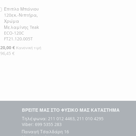
Έπιπλο Μπάνιου
Προσθήκη
120εκ.-Νιπτήρα,
στο
Χρώμα
Καλάθι
Μελαμίνης Teak
ECO-120C
FT21.120.005T
ιδική
320,00 €
Κανονική τιμή
ιμή
796,45 €
ΒΡΕΙΤΕ ΜΑΣ ΣΤΟ ΦΥΣΙΚΟ ΜΑΣ ΚΑΤΑΣΤΗΜΑ
Τηλέφωνα: 211 012 4463, 211 010 4295
Viber: 699 5355 283
Παναγή Τσαλδάρη 16