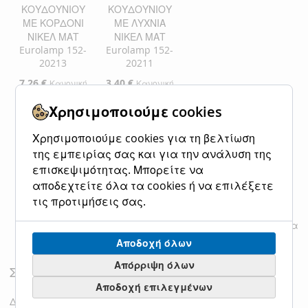
ΚΟΥΔΟΥΝΙΟΥ
ΚΟΥΔΟΥΝΙΟΥ
ΜΕ ΚΟΡΔΟΝΙ
ΜΕ ΛΥΧΝΙΑ
ΝΙΚΕΛ ΜΑΤ
ΝΙΚΕΛ ΜΑΤ
Eurolamp 152-
Eurolamp 152-
20213
20211
Ειδική
7,26 €
Ειδική
3,40 €
Κανονική
Κανονική
Τιμή
Τιμή
9,00 €
4,22 €
τιμή
τιμή
Χρησιμοποιούμε cookies
Προσθήκη στο Καλάθι
Προσθήκη στο Καλάθι
Χρησιμοποιούμε cookies για τη βελτίωση
της εμπειρίας σας και για την ανάλυση της
ΠΡΟΣΘΉΚΗ
ΠΡΟΣΘΉΚΗ
ΠΡΟΣΘΉΚΗ
ΠΡΟΣΘΉΚΗ
επισκεψιμότητας. Μπορείτε να
ΣΤΗ
ΓΙΑ
ΣΤΗ
ΓΙΑ
αποδεχτείτε όλα τα cookies ή να επιλέξετε
τις προτιμήσεις σας.
ΛΊΣΤΑ
ΣΎΓΚΡΙΣΗ
ΛΊΣΤΑ
ΣΎΓΚΡΙΣΗ
Εμφάνιση
ανά σελίδα
ΕΠΙΘΥΜΙΏΝ
ΕΠΙΘΥΜΙΏΝ
Αποδοχή όλων
Απόρριψη όλων
Σύγκριση Προϊόντων
Αποδοχή επιλεγμένων
Δεν έχετε επιλέξει προϊόντα για σύγκριση.