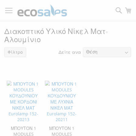
Μετάβαση
στο
Τ
περιεχόμενο
Filtrer
Διακοπτικό Υλικό Νίκελ Ματ-
Αλουμίνιο
Δείτε ανα
2
είδη
Φίλτρο
ΜΠΟΥΤΟΝ 1
ΜΠΟΥΤΟΝ 1
MODULES
MODULES