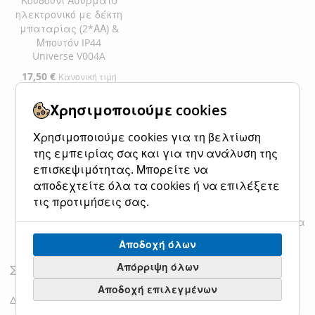
Κουδούνι Ασύρματο
ηλεκτρονικό με δέκτη
μπαταρίας (2*ΑΑ) &
Μπουτόν IP44
Universe V004A
Ειδική
17,50 €
Κανονική τιμή
Τιμή
21,90 €
Χρησιμοποιούμε cookies
Προσθήκη στο Καλάθι
Χρησιμοποιούμε cookies για τη βελτίωση
ΠΡΟΣΘΉΚΗ
ΠΡΟΣΘΉΚΗ
της εμπειρίας σας και για την ανάλυση της
επισκεψιμότητας. Μπορείτε να
ΣΤΗ
ΓΙΑ
αποδεχτείτε όλα τα cookies ή να επιλέξετε
ΛΊΣΤΑ
ΣΎΓΚΡΙΣΗ
τις προτιμήσεις σας.
Εμφάνιση
ανά σελίδα
ΕΠΙΘΥΜΙΏΝ
Αποδοχή όλων
Απόρριψη όλων
Σύγκριση Προϊόντων
Αποδοχή επιλεγμένων
Δεν έχετε επιλέξει προϊόντα για σύγκριση.