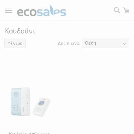
Μετάβαση
στο
Τ
περιεχόμενο
Filtrer
Κουδούνι
Δείτε ανα
1
είδος
Φίλτρο