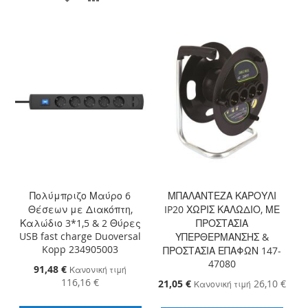
ΣΤΗ
ΓΙΑ
ΣΤΗ
ΓΙΑ
ΛΊΣΤΑ
ΣΎΓΚΡΙΣΗ
ΛΊΣΤΑ
ΣΎΓΚΡΙΣΗ
ΕΠΙΘΥΜΙΏΝ
ΕΠΙΘΥΜΙΏΝ
Πολύμπριζο Μαύρο 6
ΜΠΑΛΑΝΤΕΖΑ ΚΑΡΟΥΛΙ
Θέσεων με Διακόπτη,
IP20 ΧΩΡΙΣ ΚΑΛΩΔΙΟ, ΜΕ
Καλώδιο 3*1,5 & 2 Θύρες
ΠΡΟΣΤΑΣΙΑ
USB fast charge Duoversal
ΥΠΕΡΘΕΡΜΑΝΣΗΣ &
Kopp 234905003
ΠΡΟΣΤΑΣΙΑ ΕΠΑΦΩΝ 147-
47080
Ειδική
91,48 €
Κανονική τιμή
Τιμή
116,16 €
Ειδική
21,05 €
26,10 €
Κανονική τιμή
Τιμή