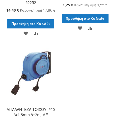
62252
Ειδική
1,25 €
1,55 €
Κανονική τιμή
Τιμή
Ειδική
14,40 €
17,86 €
Κανονική τιμή
Τιμή
Προσθήκη στο Καλάθι
Προσθήκη στο Καλάθι
ΠΡΟΣΘΉΚΗ
ΠΡΟΣΘΉΚΗ
ΠΡΟΣΘΉΚΗ
ΠΡΟΣΘΉΚΗ
ΣΤΗ
ΓΙΑ
ΣΤΗ
ΓΙΑ
ΛΊΣΤΑ
ΣΎΓΚΡΙΣΗ
ΛΊΣΤΑ
ΣΎΓΚΡΙΣΗ
ΕΠΙΘΥΜΙΏΝ
ΕΠΙΘΥΜΙΏΝ
ΜΠΑΛΑΝΤΕΖΑ ΤΟΙΧΟΥ IP20
3x1.5mm 8+2m, ΜΕ