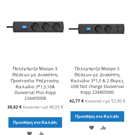
Πολύμπριζο Μαύρο 3
Πολύμπριζο Μαύρο 3
Θέσεων με Διακόπτη,
Θέσεων με Διακόπτη,
Προστασία Υπέρτασης
Καλώδιο 3*1,5 & 2 Θύρες
USB fast charge Duoversal
Καλώδιο 3*1,5,16Α
Kopp 234805000
Duoversal Plus Kopp
234405008
Ειδική
42,77 €
52,90 €
Κανονική τιμή
Τιμή
Ειδική
38,82 €
46,55 €
Κανονική τιμή
Τιμή
Προσθήκη στο Καλάθι
Προσθήκη στο Καλάθι
ΠΡΟΣΘΉΚΗ
ΠΡΟΣΘΉΚΗ
ΠΡΟΣΘΉΚΗ
ΠΡΟΣΘΉΚΗ