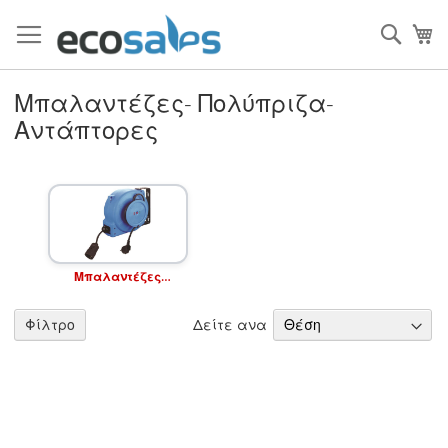
Μετάβαση
στο
Τ
περιεχόμενο
Filtrer
Μπαλαντέζες- Πολύπριζα-
Αντάπτορες
Μπαλαντέζες
Καρούλι
Δείτε ανα
9
είδη
Φίλτρο