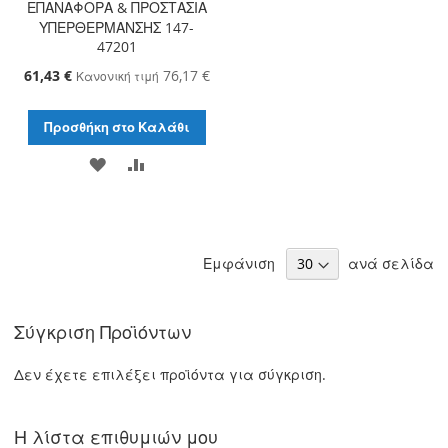
ΕΠΑΝΑΦΟΡΑ & ΠΡΟΣΤΑΣΙΑ
ΥΠΕΡΘΕΡΜΑΝΣΗΣ 147-
47201
Ειδική
61,43 €
76,17 €
Κανονική τιμή
Τιμή
Προσθήκη στο Καλάθι
ΠΡΟΣΘΉΚΗ
ΠΡΟΣΘΉΚΗ
ΣΤΗ
ΓΙΑ
ΛΊΣΤΑ
ΣΎΓΚΡΙΣΗ
Εμφάνιση
ανά σελίδα
ΕΠΙΘΥΜΙΏΝ
Σύγκριση Προϊόντων
Δεν έχετε επιλέξει προϊόντα για σύγκριση.
Η λίστα επιθυμιών μου