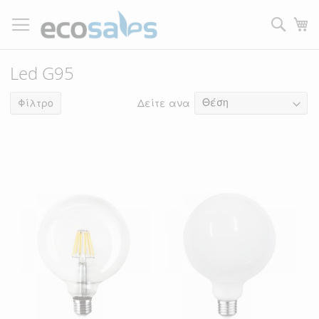
Μετάβαση
στο
Τ
περιεχόμενο
Filtrer
Led G95
Δείτε ανα
5
είδη
Φίλτρο