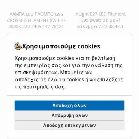
InLight E27 LED Filament
ΛΑΜΠΑ LED ΓΛΟΜΠΟ G95
G95 8watt με μελί
CROSSED FILAMENT 8W Ε27
3000K 220-240V 147-78421
κάλυμμα 7.27.08.42.1
Ειδική
3,54 €
4,39 €
Ειδική
6,00 €
7,44 €
Κανονική τιμή
Κανονική τιμή
Τιμή
Τιμή
Χρησιμοποιούμε cookies
Προσθήκη στο Καλάθι
Προσθήκη στο Καλάθι
Χρησιμοποιούμε cookies για τη βελτίωση
ΠΡΟΣΘΉΚΗ
ΠΡΟΣΘΉΚΗ
ΠΡΟΣΘΉΚΗ
ΠΡΟΣΘΉΚΗ
της εμπειρίας σας και για την ανάλυση της
επισκεψιμότητας. Μπορείτε να
ΣΤΗ
ΓΙΑ
ΣΤΗ
ΓΙΑ
αποδεχτείτε όλα τα cookies ή να επιλέξετε
ΛΊΣΤΑ
ΣΎΓΚΡΙΣΗ
ΛΊΣΤΑ
ΣΎΓΚΡΙΣΗ
τις προτιμήσεις σας.
ΕΠΙΘΥΜΙΏΝ
ΕΠΙΘΥΜΙΏΝ
Αποδοχή όλων
Απόρριψη όλων
Αποδοχή επιλεγμένων