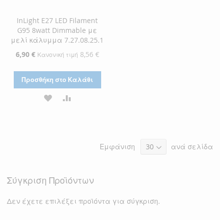
InLight E27 LED Filament
G95 8watt Dimmable με
μελί κάλυμμα 7.27.08.25.1
Ειδική
6,90 €
8,56 €
Κανονική τιμή
Τιμή
Προσθήκη στο Καλάθι
ΠΡΟΣΘΉΚΗ
ΠΡΟΣΘΉΚΗ
ΣΤΗ
ΓΙΑ
ΛΊΣΤΑ
ΣΎΓΚΡΙΣΗ
Εμφάνιση
ανά σελίδα
ΕΠΙΘΥΜΙΏΝ
Σύγκριση Προϊόντων
Δεν έχετε επιλέξει προϊόντα για σύγκριση.