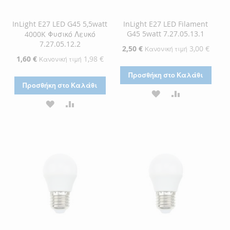
InLight E27 LED G45 5,5watt
InLight E27 LED Filament
G45 5watt 7.27.05.13.1
4000K Φυσικό Λευκό
7.27.05.12.2
Ειδική
2,50 €
3,00 €
Κανονική τιμή
Τιμή
Ειδική
1,60 €
1,98 €
Κανονική τιμή
Τιμή
Προσθήκη στο Καλάθι
Προσθήκη στο Καλάθι
ΠΡΟΣΘΉΚΗ
ΠΡΟΣΘΉΚΗ
ΠΡΟΣΘΉΚΗ
ΠΡΟΣΘΉΚΗ
ΣΤΗ
ΓΙΑ
ΣΤΗ
ΓΙΑ
ΛΊΣΤΑ
ΣΎΓΚΡΙΣΗ
ΛΊΣΤΑ
ΣΎΓΚΡΙΣΗ
ΕΠΙΘΥΜΙΏΝ
ΕΠΙΘΥΜΙΏΝ