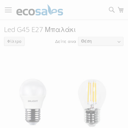
Μετάβαση
στο
Τ
περιεχόμενο
Filtrer
Led G45 E27 Μπαλάκι
Δείτε ανα
16
Φίλτρο
είδη