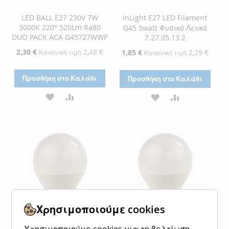
LED BALL E27 230V 7W
InLight E27 LED Filament
3000K 220° 520Lm Ra80
G45 5watt Φυσικό Λευκό
DUO PACK ACA G45727WWP
7.27.05.13.2
Ειδική
2,30 €
2,48 €
Ειδική
1,85 €
2,29 €
Κανονική τιμή
Κανονική τιμή
Τιμή
Τιμή
Προσθήκη στο Καλάθι
Προσθήκη στο Καλάθι
ΠΡΟΣΘΉΚΗ
ΠΡΟΣΘΉΚΗ
ΠΡΟΣΘΉΚΗ
ΠΡΟΣΘΉΚΗ
ΣΤΗ
ΓΙΑ
ΣΤΗ
ΓΙΑ
ΛΊΣΤΑ
ΣΎΓΚΡΙΣΗ
ΛΊΣΤΑ
ΣΎΓΚΡΙΣΗ
ΕΠΙΘΥΜΙΏΝ
ΕΠΙΘΥΜΙΏΝ
Χρησιμοποιούμε cookies