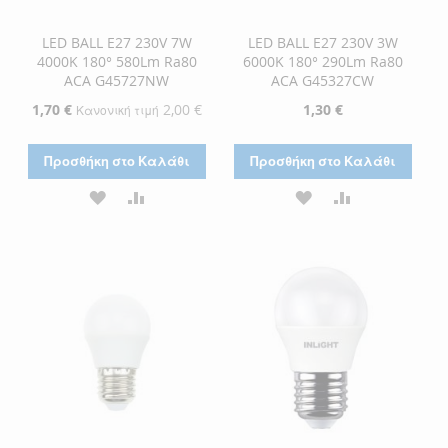
LED BALL E27 230V 7W
LED BALL E27 230V 3W
4000K 180° 580Lm Ra80
6000K 180° 290Lm Ra80
ACA G45727NW
ACA G45327CW
Ειδική
1,70 €
2,00 €
1,30 €
Κανονική τιμή
Τιμή
Προσθήκη στο Καλάθι
Προσθήκη στο Καλάθι
ΠΡΟΣΘΉΚΗ
ΠΡΟΣΘΉΚΗ
ΠΡΟΣΘΉΚΗ
ΠΡΟΣΘΉΚΗ
ΣΤΗ
ΓΙΑ
ΣΤΗ
ΓΙΑ
ΛΊΣΤΑ
ΣΎΓΚΡΙΣΗ
ΛΊΣΤΑ
ΣΎΓΚΡΙΣΗ
ΕΠΙΘΥΜΙΏΝ
ΕΠΙΘΥΜΙΏΝ