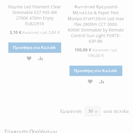
Λάμπα Led Filament Clear
Φωτιστικό Κρεμαστό
Dimmable E27 P45 4W
Μέταλλο & Paper Fest
2700K 470lm Enjoy
Μαύρο 61xH120cm Led max
EL822916
76w 2800lm CCT 3000-
6000K Dimmable by Remote
Ειδική
3,10 €
3,84 €
Κανονική τιμή
Control Sun Light FORTE-
Τιμή
63P-BK
Προσθήκη στο Καλάθι
Ειδική
150,00 €
Κανονική τιμή
Τιμή
186,00 €
ΠΡΟΣΘΉΚΗ
ΠΡΟΣΘΉΚΗ
ΣΤΗ
ΓΙΑ
Προσθήκη στο Καλάθι
ΛΊΣΤΑ
ΣΎΓΚΡΙΣΗ
ΠΡΟΣΘΉΚΗ
ΠΡΟΣΘΉΚΗ
ΕΠΙΘΥΜΙΏΝ
ΣΤΗ
ΓΙΑ
ΛΊΣΤΑ
ΣΎΓΚΡΙΣΗ
Εμφάνιση
ανά σελίδα
ΕΠΙΘΥΜΙΏΝ
Σύγκριση Προϊόντων