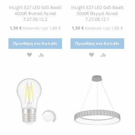
InLight E27 LED G45 8watt
InLight E27 LED G45 8watt
4000Κ Φυσικό Λευκό
3000Κ Θερμό Λευκό
7.27.08.12.2
7.27.08.12.1
Ειδική
1,50 €
1,86 €
Ειδική
1,50 €
1,86 €
Κανονική τιμή
Κανονική τιμή
Τιμή
Τιμή
Προσθήκη στο Καλάθι
Προσθήκη στο Καλάθι
ΠΡΟΣΘΉΚΗ
ΠΡΟΣΘΉΚΗ
ΠΡΟΣΘΉΚΗ
ΠΡΟΣΘΉΚΗ
ΣΤΗ
ΓΙΑ
ΣΤΗ
ΓΙΑ
ΛΊΣΤΑ
ΣΎΓΚΡΙΣΗ
ΛΊΣΤΑ
ΣΎΓΚΡΙΣΗ
ΕΠΙΘΥΜΙΏΝ
ΕΠΙΘΥΜΙΏΝ