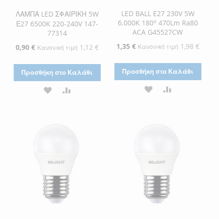
LED BALL E27 230V 5W
ΛΑΜΠΑ LED ΣΦΑΙΡΙΚΗ 5W
6.000K 180° 470Lm Ra80
Ε27 6500K 220-240V 147-
ACA G45527CW
77314
Ειδική
1,35 €
1,98 €
Ειδική
0,90 €
1,12 €
Κανονική τιμή
Κανονική τιμή
Τιμή
Τιμή
Προσθήκη στο Καλάθι
Προσθήκη στο Καλάθι
ΠΡΟΣΘΉΚΗ
ΠΡΟΣΘΉΚΗ
ΠΡΟΣΘΉΚΗ
ΠΡΟΣΘΉΚΗ
ΣΤΗ
ΓΙΑ
ΣΤΗ
ΓΙΑ
ΛΊΣΤΑ
ΣΎΓΚΡΙΣΗ
ΛΊΣΤΑ
ΣΎΓΚΡΙΣΗ
ΕΠΙΘΥΜΙΏΝ
ΕΠΙΘΥΜΙΏΝ