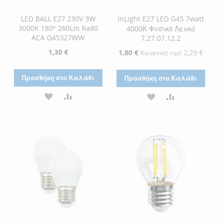
LED BALL E27 230V 3W
InLight E27 LED G45 7watt
3000K 180° 260Lm Ra80
4000Κ Φυσικό Λευκό
ACA G45327WW
7.27.07.12.2
1,30 €
Ειδική
1,80 €
2,29 €
Κανονική τιμή
Τιμή
Προσθήκη στο Καλάθι
Προσθήκη στο Καλάθι
ΠΡΟΣΘΉΚΗ
ΠΡΟΣΘΉΚΗ
ΠΡΟΣΘΉΚΗ
ΠΡΟΣΘΉΚΗ
ΣΤΗ
ΓΙΑ
ΣΤΗ
ΓΙΑ
ΛΊΣΤΑ
ΣΎΓΚΡΙΣΗ
ΛΊΣΤΑ
ΣΎΓΚΡΙΣΗ
ΕΠΙΘΥΜΙΏΝ
ΕΠΙΘΥΜΙΏΝ