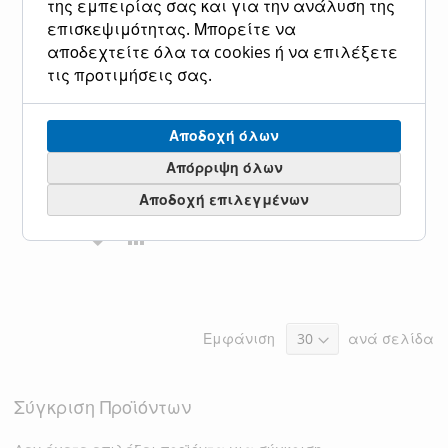
της εμπειρίας σας και για την ανάλυση της
επισκεψιμότητας. Μπορείτε να
αποδεχτείτε όλα τα cookies ή να επιλέξετε
Προβολέας Ανθυγρός IP65
ΠΡΟΒΟΛΕΑΣ LED 30W SMD
τις προτιμήσεις σας.
10w Led, 800 lm,4000K,
ΒΑΣΗ 360° ΜΑΥΡΟΣ IP65
Χρώμα Σώματος Μαύρο
3000K PLUS 147-69327
Sigma 00316
Ειδική
13,40 €
16,62 €
Κανονική τιμή
Αποδοχή όλων
Τιμή
Ειδική
11,90 €
14,80 €
Κανονική τιμή
Απόρριψη όλων
Τιμή
Προσθήκη στο Καλάθι
Αποδοχή επιλεγμένων
Προσθήκη στο Καλάθι
ΠΡΟΣΘΉΚΗ
ΠΡΟΣΘΉΚΗ
ΠΡΟΣΘΉΚΗ
ΠΡΟΣΘΉΚΗ
ΣΤΗ
ΓΙΑ
ΣΤΗ
ΓΙΑ
ΛΊΣΤΑ
ΣΎΓΚΡΙΣΗ
ΛΊΣΤΑ
ΣΎΓΚΡΙΣΗ
ΕΠΙΘΥΜΙΏΝ
Εμφάνιση
ανά σελίδα
ΕΠΙΘΥΜΙΏΝ
Σύγκριση Προϊόντων