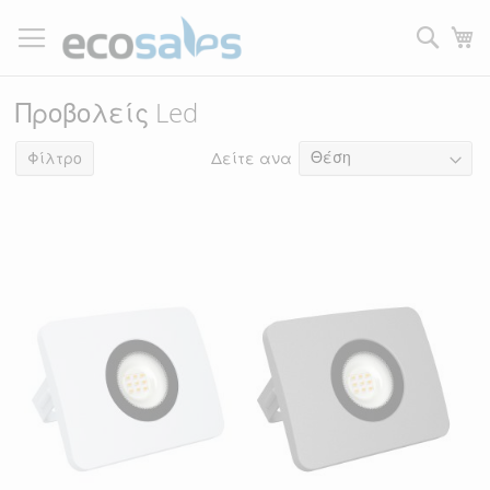
Μετάβαση
στο
Τ
περιεχόμενο
Filtrer
Προβολείς Led
Δείτε ανα
4
είδη
Φίλτρο