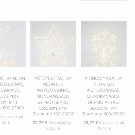
Σ, 5m NEON
ΑΣΤΕΡΙ ΔΙΠΛΟ, 3m
ΧΙΟΝΟΝΙΦΑΔΑ, 3m
ΤΟΣΩΛΗΝΑΣ,
ΝΕΟΝ LED
ΝEON LED
ΚΑΝΑΛΟΣ,
ΦΩΤΟΣΩΛΗΝΑΣ,
ΦΩΤΟΣΩΛΗΝΑΣ,
Ο ΛΕΥΚO,
ΜΟΝΟΚΑΝΑΛΟΣ,
ΜΟΝΟΚΑΝΑΛΟΣ,
cm, IP44
ΘΕΡΜΟ ΛΕΥΚΟ,
ΘΕΡΜΟ ΛΕΥΚΟ,
p 600-23006
56x58cm, IP44
38x35cm, IP44
Eurolamp 600-23032
Eurolamp 600-23033
Κανονική τιμή
,02 €
Ειδική
22,77 €
Ειδική
23,77 €
Κανονική τιμή
Κανονική τιμή
Τιμή
Τιμή
28,23 €
29,47 €
η στο Καλάθι