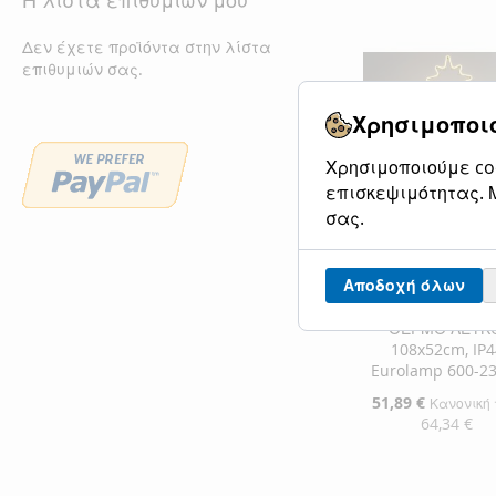
Η λίστα επιθυμιών μου
Προσθήκη στο Κ
Δεν έχετε προϊόντα στην λίστα
ΠΡΟΣΘΉΚΗ
επιθυμιών σας.
ΣΤΗ
ΠΡΟΣΘΉΚΗ
Χρησιμοποιο
ΛΊΣΤΑ
ΓΙΑ
Χρησιμοποιούμε coo
ΕΠΙΘΥΜΙΏΝ
ΣΎΓΚΡΙΣΗ
επισκεψιμότητας. Μ
σας.
ΔΕΝΤΡΟ, 7m N
LED ΦΩΤΟΣΩΛΗΝ
Αποδοχή όλων
ΜΟΝΟΚΑΝΑΛΟ
ΘΕΡΜΟ ΛΕΥΚO
108x52cm, IP4
Eurolamp 600-2
Ειδική
51,89 €
Κανονική 
Τιμή
64,34 €
Προσθήκη στο Κ