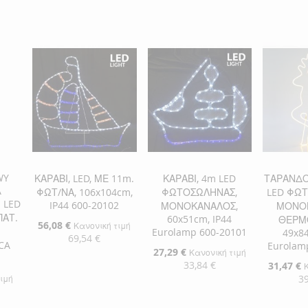
WY
ΚΑΡΑΒΙ, LED, ΜΕ 11m.
ΚΑΡΑΒΙ, 4m LED
ΤΑΡΑΝΔΟ
A
ΦΩΤ/ΝΑ, 106x104cm,
ΦΩΤΟΣΩΛΗΝΑΣ,
LED ΦΩ
I LED
IP44 600-20102
ΜΟΝΟΚΑΝΑΛΟΣ,
ΜΟΝΟ
ΠΑΤ.
60x51cm, IP44
ΘΕΡΜ
Ειδική
56,08 €
Κανονική τιμή
Eurolamp 600-20101
49x84
Τιμή
69,54 €
CA
Eurolam
Ειδική
27,29 €
Κανονική τιμή
Τιμή
33,84 €
Ειδική
31,47 €
Προσθήκη στο Καλάθι
Τιμή
39
τιμή
ΠΡΟΣΘΉΚΗ
Προσθήκη στο Καλάθι
Προσθήκ