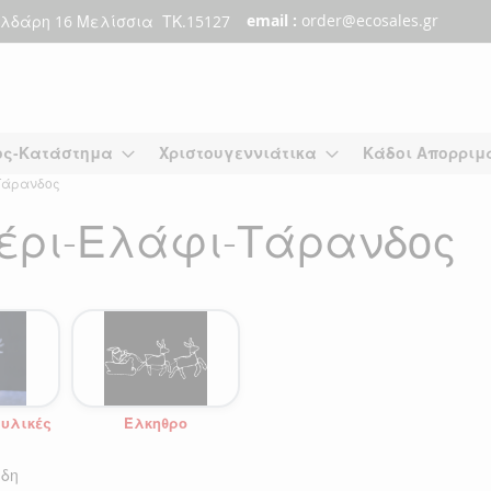
email :
order@ecosales.gr
λδάρη 16 Μελίσσια ΤΚ.15127
ος-Κατάστημα
Χριστουγεννιάτικα
Κάδοι Απορριμ
Τάρανδος
τέρι-Ελάφι-Τάρανδος
ρυλικές
Έλκηθρο
δη