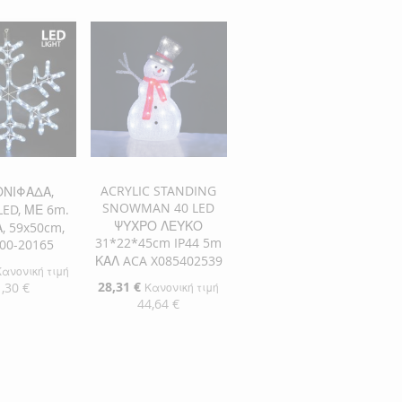
ΣΤΗ
ΠΡΟΣΘΉΚΗ
ΠΡΟΣΘΉΚΗ
ΘΉΚΗ
ΛΊΣΤΑ
ΓΙΑ
ΣΤΗ
ΠΡΟΣΘΉΚΗ
ΘΉΚΗ
ΕΠΙΘΥΜΙΏΝ
ΣΎΓΚΡΙΣΗ
ΛΊΣΤΑ
ΓΙΑ
ΕΠΙΘΥΜΙΏΝ
ΣΎΓΚΡΙΣΗ
ΜΙΏΝ
ΙΣΗ
ACRYLIC STANDING
ΟΝΙΦΑΔΑ,
SNOWMAN 40 LED
LED, ΜΕ 6m.
ΨΥΧΡΟ ΛΕΥΚΟ
, 59x50cm,
31*22*45cm IP44 5m
600-20165
ΚΑΛ ACA X085402539
Κανονική τιμή
Ειδική
28,31 €
,30 €
Κανονική τιμή
Τιμή
44,64 €
η στο Καλάθι
Προσθήκη στο Καλάθι
ΘΉΚΗ
ΠΡΟΣΘΉΚΗ
ΘΉΚΗ