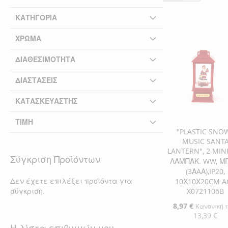
ΚΑΤΗΓΟΡΊΑ
ΧΡΏΜΑ
ΔΙΑΘΕΣΙΜΌΤΗΤΑ
ΔΙΑΣΤΆΣΕΙΣ
ΚΑΤΑΣΚΕΥΑΣΤΉΣ
ΤΙΜΉ
"PLASTIC SNO
MUSIC SANT
LANTERN", 2 MIN
Σύγκριση Προϊόντων
ΛΑΜΠΑΚ. WW, Μ
(3ΑAΑ),IP20,
Δεν έχετε επιλέξει προϊόντα για
10Χ10Χ20CM A
X0721106B
σύγκριση.
Ειδική
8,97 €
Κανονική 
Τιμή
13,39 €