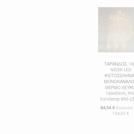
ΠΡΟΣΘΉΚΗ
ΣΤΗ
ΠΡΟΣΘΉΚΗ
ΛΊΣΤΑ
ΓΙΑ
ΕΠΙΘΥΜΙΏΝ
ΣΎΓΚΡΙΣΗ
ΤΑΡΑΝΔΟΣ, 1
NEON LED
ΦΩΤΟΣΩΛΗΝΑ
ΜΟΝΟΚΑΝΑΛΟ
ΘΕΡΜΟ ΛΕΥΚΟ
140x93cm, IP4
Eurolamp 600-2
Ειδική
84,54 €
Κανονική 
Τιμή
104,83 €
Προσθήκη στο Κ