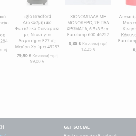
Eglo Bradford
ικό
ΧΙΟΝΟΜΠΑΛΑ ΜΕ
Διακοσμ
Διακοσμητικό
ράκι
ΜΟΝΟΚΕΡΟ, ΣΕ ΠΑΛ
Μπατ
Φωτιστικό Φαναράκι
α
ΧΡΩΜΑΤΑ, 6.5x8.5cm
Κίνησ
με Ντουί για
Eurolamp 600-46252
 σε
Κόκκιν
Λαμπτήρα E27 σε
Eurolam
9284
Ειδική
9,88 €
Κανονική τιμή
Μαύρο Χρώμα 49283
Τιμή
12,25 €
6
τιμή
Ειδική
79,90 €
Κανονική τιμή
Τιμή
99,00 €
Προσθήκη στο Καλάθι
Προσθήκ
αλάθι
ΠΡΟΣΘΉΚΗ
ΠΡΟΣ
Προσθήκη στο Καλάθι
ΣΤΗ
ΠΡΟΣΘΉΚΗ
ΣΤΗ
ΠΡΟΣ
ΠΡΟΣΘΉΚΗ
ΛΊΣΤΑ
ΓΙΑ
ΛΊΣΤΑ
ΓΙΑ
ΣΤΗ
ΠΡΟΣΘΉΚΗ
ΕΠΙΘΥΜΙΏΝ
ΣΎΓΚΡΙΣΗ
ΕΠΙΘΥ
ΣΎΓΚΡ
ΛΊΣΤΑ
ΓΙΑ
ΕΠΙΘΥΜΙΏΝ
ΣΎΓΚΡΙΣΗ
ΣΗ
GET SOCIAL
η /
Βρείτε μας στο Facebook