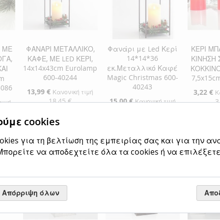
ΕΠΙΘΥΜΙΏΝ
ΣΎΓΚΡΙΣΗ
ΕΠΙΘΥ
ΣΎΓΚΡ
ΕΠΙΘΥΜΙΏΝ
ΣΎΓΚΡΙΣΗ
Σ ΜΕ
ΦΑΝΑΡΙ ΜΕΤΑΛΛΙΚΟ,
Φανάρι με Led Κερί
ΚΕΡΙ ΜΠ
14*14*36
ΟΓΑ,
ΚΑΦΕ, ΜΕ LED ΚΕΡΙ,
ΚΙΝΗΣΗ 
14x14x43cm Eurolamp
εκ.Μεταλλικό Καφέ
ΑΙ
ΚΟΚΚΙΝΟ
600-40244
Magic Christmas 600-
7,5x15c
cm
40243
5086
Ειδική
13,99 €
Ειδική
3,22 €
Κανονική τιμή
Κ
Τιμή
Τιμή
18,45 €
Ειδική
15,00 €
3
Κανονική τιμή
τιμή
Τιμή
22,90 €
ύμε cookies
Προσθήκη στο Καλάθι
Προσθήκ
Προσθήκη στο Καλάθι
αλάθι
ΠΡΟΣΘΉΚΗ
ΠΡΟΣ
kies για τη βελτίωση της εμπειρίας σας και για την αν
ΠΡΟΣΘΉΚΗ
πορείτε να αποδεχτείτε όλα τα cookies ή να επιλέξετε
ΣΤΗ
ΠΡΟΣΘΉΚΗ
ΣΤΗ
ΠΡΟΣ
ΣΤΗ
ΠΡΟΣΘΉΚΗ
ΛΊΣΤΑ
ΓΙΑ
ΛΊΣΤΑ
ΓΙΑ
ΛΊΣΤΑ
ΓΙΑ
ΕΠΙΘΥΜΙΏΝ
ΣΎΓΚΡΙΣΗ
ΕΠΙΘΥ
ΣΎΓΚΡ
Απόρριψη όλων
Απο
ΕΠΙΘΥΜΙΏΝ
ΣΎΓΚΡΙΣΗ