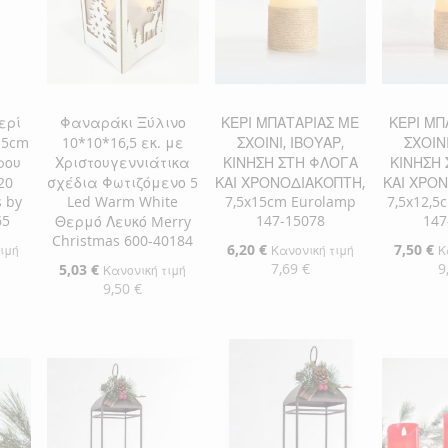
ερί
Φαναράκι Ξύλινο
ΚΕΡΙ ΜΠΑΤΑΡΙΑΣ ΜΕ
ΚΕΡΙ ΜΠ
15cm
10*10*16,5 εκ. με
ΣΧΟΙΝΙ, ΙΒΟΥΑΡ,
ΣΧΟΙΝΙ
ρου
Χριστουγεννιάτικα
ΚΙΝΗΣΗ ΣΤΗ ΦΛΟΓΑ
ΚΙΝΗΣΗ
20
σχέδια Φωτιζόμενο 5
ΚΑΙ ΧΡΟΝΟΔΙΑΚΟΠΤΗ,
ΚΑΙ ΧΡΟ
 by
Led Warm White
7,5x15cm Eurolamp
7,5x12,5
65
147-15078
147
Θερμό Λευκό Merry
Christmas 600-40184
Ειδική
6,20 €
Ειδική
7,50 €
τιμή
Κανονική τιμή
Κ
Τιμή
Τιμή
7,69 €
9
Ειδική
5,03 €
Κανονική τιμή
Τιμή
9,50 €
αλάθι
Προσθήκη στο Καλάθι
Προσθήκ
Προσθήκη στο Καλάθι
ΠΡΟΣΘΉΚΗ
ΠΡΟΣ
ΠΡΟΣΘΉΚΗ
ΣΤΗ
ΠΡΟΣΘΉΚΗ
ΣΤΗ
ΠΡΟΣ
ΣΤΗ
ΠΡΟΣΘΉΚΗ
ΛΊΣΤΑ
ΓΙΑ
ΛΊΣΤΑ
ΓΙΑ
ΛΊΣΤΑ
ΓΙΑ