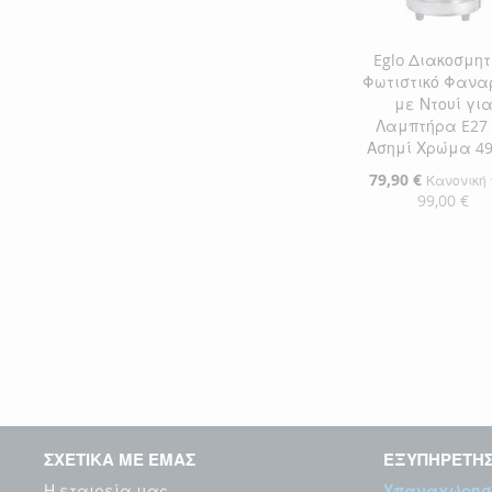
Eglo Διακοσμητ
Φωτιστικό Φανα
με Ντουί γι
Λαμπτήρα E27
Ασημί Χρώμα 4
Ειδική
79,90 €
Κανονική 
Τιμή
99,00 €
Προσθήκη στο Κ
ΠΡΟΣΘΉΚΗ
ΣΤΗ
ΠΡΟΣΘΉΚΗ
ΛΊΣΤΑ
ΓΙΑ
ΕΠΙΘΥΜΙΏΝ
ΣΎΓΚΡΙΣΗ
ΣΧΕΤΙΚΑ ΜΕ ΕΜΑΣ
ΕΞΥΠΗΡΕΤΗ
Η εταιρεία μας
Υπαναχώρησ