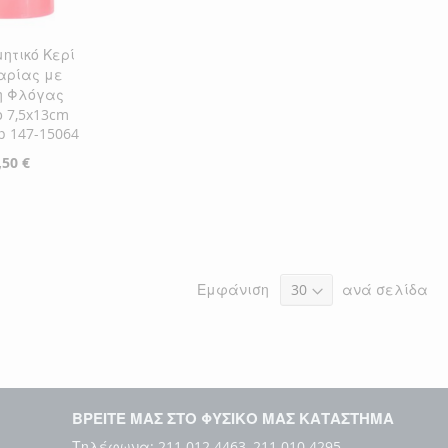
ητικό Κερί
αρίας με
η Φλόγας
ο 7,5x13cm
p 147-15064
,50 €
η στο Καλάθι
ΘΉΚΗ
ΘΉΚΗ
Εμφάνιση
ανά σελίδα
ΜΙΏΝ
ΙΣΗ
ΒΡΕΙΤΕ ΜΑΣ ΣΤΟ ΦΥΣΙΚΟ ΜΑΣ ΚΑΤΑΣΤΗΜΑ
Τηλέφωνα: 211 012 4463, 211 010 4295