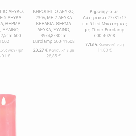
ΓΙΟ ΛΕΥΚΟ,
ΚΗΡΟΠΗΓΙΟ ΛΕΥΚΟ,
Κηροπήγιο με
ΜΕ 5 ΛΕΥΚΑ
230V, ΜΕ 7 ΛΕΥΚΑ
Αστεράκια 27x31x17
ΙΑ, ΘΕΡΜΑ
ΚΕΡΑΚΙΑ, ΘΕΡΜΑ
cm 5 Led Μπαταρίας
, ΞΥΛΙΝΟ,
ΛΕΥΚΑ, ΞΥΛΙΝΟ,
με Timer Eurolamp
32,5cm 600-
39x4,8x30cm
600-40268
1602
Eurolamp 600-41608
Ειδική
7,13 €
Κανονική τιμή
Τιμή
Ειδική
23,27 €
11,80 €
Κανονική τιμή
Κανονική τιμή
Τιμή
,91 €
28,85 €
Προσθήκη στο Καλάθι
η στο Καλάθι
Προσθήκη στο Καλάθι
ΠΡΟΣΘΉΚΗ
ΘΉΚΗ
ΠΡΟΣΘΉΚΗ
ΣΤΗ
ΠΡΟΣΘΉΚΗ
ΘΉΚΗ
ΣΤΗ
ΠΡΟΣΘΉΚΗ
ΛΊΣΤΑ
ΓΙΑ
ΛΊΣΤΑ
ΓΙΑ
ΕΠΙΘΥΜΙΏΝ
ΣΎΓΚΡΙΣΗ
ΜΙΏΝ
ΙΣΗ
ΕΠΙΘΥΜΙΏΝ
ΣΎΓΚΡΙΣΗ