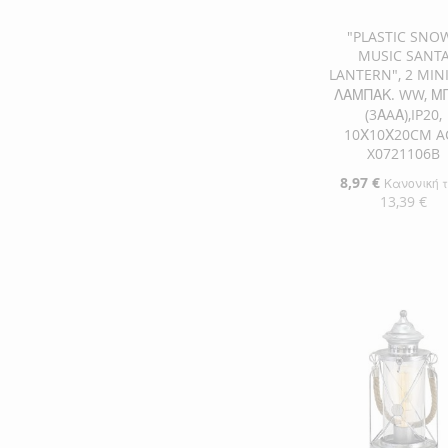
"PLASTIC SNO
MUSIC SANT
LANTERN", 2 MIN
ΛΑΜΠΑΚ. WW, Μ
(3ΑAΑ),IP20,
10Χ10Χ20CM A
X0721106B
Ειδική
8,97 €
Κανονική 
Τιμή
13,39 €
Προσθήκη στο Κ
ΠΡΟΣΘΉΚΗ
ΣΤΗ
ΠΡΟΣΘΉΚΗ
ΛΊΣΤΑ
ΓΙΑ
ΕΠΙΘΥΜΙΏΝ
ΣΎΓΚΡΙΣΗ