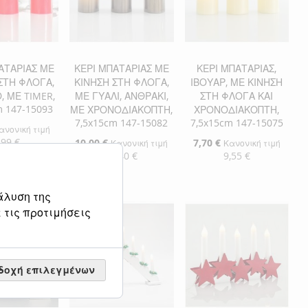
ΜΙΏΝ
ΙΣΗ
ΕΠΙΘΥΜΙΏΝ
ΣΎΓΚΡΙΣΗ
ΑΤΑΡΙΑΣ ΜΕ
ΚΕΡΙ ΜΠΑΤΑΡΙΑΣ ΜΕ
ΚΕΡΙ ΜΠΑΤΑΡΙΑΣ,
ΣΤΗ ΦΛΟΓΑ,
ΚΙΝΗΣΗ ΣΤΗ ΦΛΟΓΑ,
ΙΒΟΥΑΡ, ΜΕ ΚΙΝΗΣΗ
, ΜΕ TIMER,
ΜΕ ΓΥΑΛΙ, ΑΝΘΡΑΚΙ,
ΣΤΗ ΦΛΟΓΑ ΚΑΙ
m 147-15093
ΜΕ ΧΡΟΝΟΔΙΑΚΟΠΤΗ,
ΧΡΟΝΟΔΙΑΚΟΠΤΗ,
7,5x15cm 147-15082
7,5x15cm 147-15075
ανονική τιμή
,99 €
Ειδική
10,00 €
Ειδική
7,70 €
Κανονική τιμή
Κανονική τιμή
Τιμή
Τιμή
12,40 €
9,55 €
η στο Καλάθι
Προσθήκη στο Καλάθι
Προσθήκη στο Καλάθι
ΘΉΚΗ
άλυση της
ΠΡΟΣΘΉΚΗ
ΠΡΟΣΘΉΚΗ
 τις προτιμήσεις
ΘΉΚΗ
ΣΤΗ
ΠΡΟΣΘΉΚΗ
ΣΤΗ
ΠΡΟΣΘΉΚΗ
ΛΊΣΤΑ
ΓΙΑ
ΛΊΣΤΑ
ΓΙΑ
ΜΙΏΝ
ΙΣΗ
δοχή επιλεγμένων
ΕΠΙΘΥΜΙΏΝ
ΣΎΓΚΡΙΣΗ
ΕΠΙΘΥΜΙΏΝ
ΣΎΓΚΡΙΣΗ