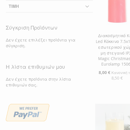
ΤΙΜΉ
Σύγκριση Προϊόντων
Διακοσμητικό K
Δεν έχετε επιλέξει προϊόντα για
Led Κόκκινο 7.5x
σύγκριση.
εσωτερικού χώ
μη στεγανό IP
Magic Christmas
Eurolamp 150
Η λίστα επιθυμιών μου
Ειδική
8,00 €
Κανονική 
Τιμή
8,50 €
Δεν έχετε προϊόντα στην λίστα
επιθυμιών σας.
Προσθήκη στο Κ
ΠΡΟΣΘΉΚΗ
ΣΤΗ
ΠΡΟΣΘΉΚΗ
ΛΊΣΤΑ
ΓΙΑ