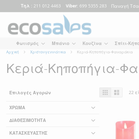
Τηλ
: 211 012 4463
Viber
: 699 5355 283
Παναγή Τσα
Μετάβαση
στο
περιεχόμενο
Φωτισμός
Μπάνιο
Κουζίνα
Σπίτι-Κήπ
Αρχική
Χριστουγεννιάτικα
Κεριά-Κηποπήγια-Φαναράκια
Κεριά-Κηποπήγια-Φ
Προβολή
Πλέγμα
Λίστα
22
εί
Επιλογές Αγορών
ως
ΧΡΏΜΑ
ΔΙΑΘΕΣΙΜΌΤΗΤΑ
ΚΑΤΑΣΚΕΥΑΣΤΉΣ