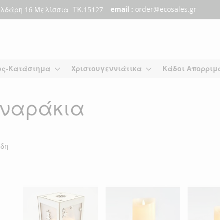
email :
order@ecosales.gr
λδάρη 16 Μελίσσια ΤΚ.15127
ος-Κατάστημα
Χριστουγεννιάτικα
Κάδοι Απορριμ
αναράκια
δη