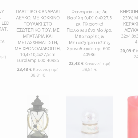
WY
ΠΛΑΣΤΙΚΟ ΦΑΝΑΡΑΚΙ
Φαναράκι με Αη
ΚΗΡΟΠΗ
A
ΛΕΥΚΟ, ΜΕ ΚΟΚΚΙΝΟ
Βασίλη 0,4X10,4X27,5
230V, 
I LED
ΠΟΥΛΑΚΙ ΣΤΟ
εκ. Πλαστικό
ΚΕΡΑΚ
ΠΑΤ.
ΕΣΩΤΕΡΙΚΟ ΤΟΥ, ΜΕ
Παλαιωμένο Μαύρο,
ΛΕΥΚΑ
32x4,8x
ΜΠΑΤΑΡΙΑ ΚΑΙ
Μπαταρίες &
CA
4
ΜΕΤΑΣΧΗΜΑΤΙΣΤΗ,
Μετασχηματιστής,
ΜΕ ΧΡΟΝΟΔΙΑΚΟΠΤΗ,
Χρονοδιακόπτης 600-
Ειδική
20,09 €
10,4x10,4x27,5cm
40986
Τιμή
24
τιμή
Eurolamp 600-40985
Ειδική
23,48 €
Κανονική τιμή
Τιμή
Ειδική
23,48 €
38,81 €
Προσθήκ
Κανονική τιμή
Τιμή
αλάθι
38,81 €
ΠΡΟΣ
Προσθήκη στο Καλάθι
Προσθήκη στο Καλάθι
ΣΤΗ
ΠΡΟΣ
ΠΡΟΣΘΉΚΗ
ΠΡΟΣΘΉΚΗ
ΛΊΣΤΑ
ΓΙΑ
ΣΤΗ
ΠΡΟΣΘΉΚΗ
ΣΤΗ
ΠΡΟΣΘΉΚΗ
ΕΠΙΘΥ
ΣΎΓΚΡ
ΛΊΣΤΑ
ΓΙΑ
ΛΊΣΤΑ
ΓΙΑ
ΕΠΙΘΥΜΙΏΝ
ΣΎΓΚΡΙΣΗ
ΕΠΙΘΥΜΙΏΝ
ΣΎΓΚΡΙΣΗ