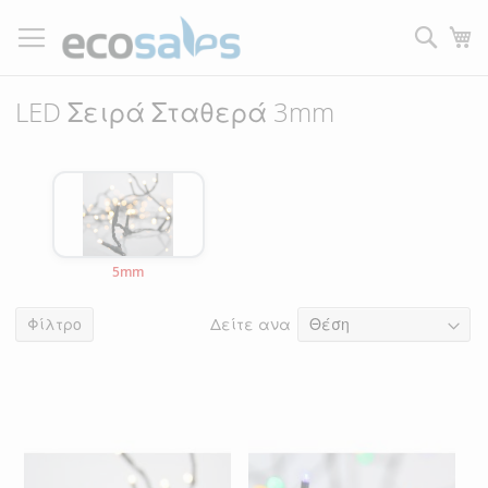
Μετάβαση
στο
Τ
περιεχόμενο
Filtrer
LED Σειρά Σταθερά 3mm
5mm
Δείτε ανα
7
είδη
Φίλτρο