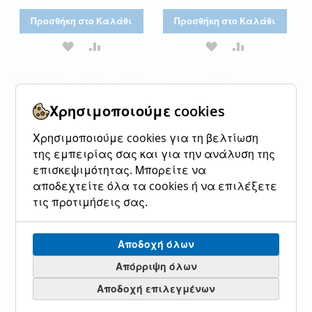
Προσθήκη στο Καλάθι
Προσθήκη στο Καλάθι
ΠΡΟΣΘΉΚΗ
ΠΡΟΣΘΉΚΗ
ΠΡΟΣΘΉΚΗ
ΠΡΟΣΘΉΚΗ
ΣΤΗ
ΓΙΑ
ΣΤΗ
ΓΙΑ
ΛΊΣΤΑ
ΣΎΓΚΡΙΣΗ
ΛΊΣΤΑ
ΣΎΓΚΡΙΣΗ
Χρησιμοποιούμε cookies
ΕΠΙΘΥΜΙΏΝ
ΕΠΙΘΥΜΙΏΝ
Χρησιμοποιούμε cookies για τη βελτίωση
της εμπειρίας σας και για την ανάλυση της
επισκεψιμότητας. Μπορείτε να
αποδεχτείτε όλα τα cookies ή να επιλέξετε
τις προτιμήσεις σας.
Αποδοχή όλων
ΣΕΙΡΑ, 480 LED 3mm, 31V
ΣΕΙΡΑ, 480 LED 3mm, 31V
ΜΕΤΑΣΧΗΜΑΤΙΣΤΗ,
ΜΕΤΑΣΧΗΜΑΤΙΣΤΗ,
Απόρριψη όλων
ΣΤΑΘΕΡΟ, ΠΡΑΣΙΝΟ PVC
ΣΤΑΘΕΡΟ, ΠΡΑΣΙΝΟ PVC
Αποδοχή επιλεγμένων
ΚΑΛΩΔΙΟ, ΠΟΛΥΧΡΩΜΟ
ΚΑΛΩΔΙΟ, ΘΕΡΜΟ ΛΕΥΚΟ
LED, ΑΝΑ 7,5cm,
LED, ΑΝΑ 7,5cm,