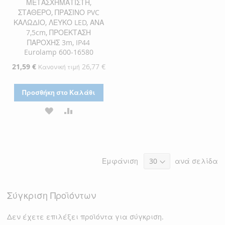
ΜΕΤΑΣΧΗΜΑΤΙΣΤΗ,
ΣΤΑΘΕΡΟ, ΠΡΑΣΙΝΟ PVC
ΚΑΛΩΔΙΟ, ΛΕΥΚΟ LED, ΑΝΑ
7,5cm, ΠΡΟΕΚΤΑΣΗ
ΠΑΡΟΧΗΣ 3m, IP44
Eurolamp 600-16580
Ειδική
21,59 €
26,77 €
Κανονική τιμή
Τιμή
Προσθήκη στο Καλάθι
ΠΡΟΣΘΉΚΗ
ΠΡΟΣΘΉΚΗ
ΣΤΗ
ΓΙΑ
ΛΊΣΤΑ
ΣΎΓΚΡΙΣΗ
Εμφάνιση
ανά σελίδα
ΕΠΙΘΥΜΙΏΝ
Σύγκριση Προϊόντων
Δεν έχετε επιλέξει προϊόντα για σύγκριση.