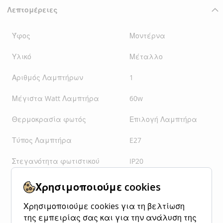
Λεπτομέρειες
Ύφος
Μοντέρνα
Υλικό
Μέταλλο
Αριθμός Λαμπτήρων
1
Μέγιστα Watt Λαμπτήρα
60w
Θερμοκρασία φωτός
Επιλογή Λαμπτήρα
Τύπος Λαμπτήρα
E27
Στεγανότητα φωτιστικού
IP20
Χρώματα
Μαύρο Ματ
Χρησιμοποιούμε cookies
Barcode
5207034022595
Χρησιμοποιούμε cookies για τη βελτίωση
της εμπειρίας σας και για την ανάλυση της