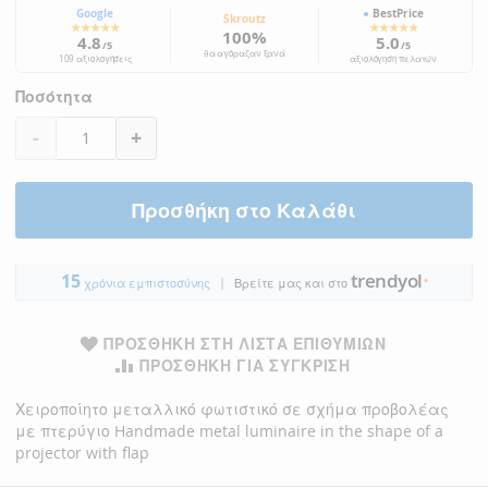
Google
●
BestPrice
Skroutz
★★★★★
★★★★★
100%
4.8
5.0
/5
/5
θα αγόραζαν ξανά
109 αξιολογήσεις
αξιολόγηση πελατών
Ποσότητα
-
+
Προσθήκη στο Καλάθι
trendyol
15
|
●
χρόνια εμπιστοσύνης
Βρείτε μας και στο
ΠΡΟΣΘΉΚΗ ΣΤΗ ΛΊΣΤΑ ΕΠΙΘΥΜΙΏΝ
ΠΡΟΣΘΉΚΗ ΓΙΑ ΣΎΓΚΡΙΣΗ
Χειροποίητο μεταλλικό φωτιστικό σε σχήμα προβολέας
με πτερύγιο Handmade metal luminaire in the shape of a
projector with flap