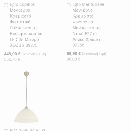
Eglo Copillos
Eglo Mantunalle
Προσθήκη
Προσθήκη
Μοντέρνο
Μοντέρνο
στο
στο
Κρεμαστό
Κρεμαστό
Καλάθι
Καλάθι
Φωτιστικό
Φωτιστικό
Πολύφωτο με
Μονόφωτο με
Ενσωματωμένο
Ντουί E27 σε
LED σε Μαύρο
Λευκό Χρώμα
99366
Χρώμα 39875
Ειδική
69,90 €
Ειδική
449,00 €
Κανονική τιμή
Κανονική τιμή
Τιμή
Τιμή
86,00 €
556,76 €
PDA 2346-34 AL YL
Προσθήκη