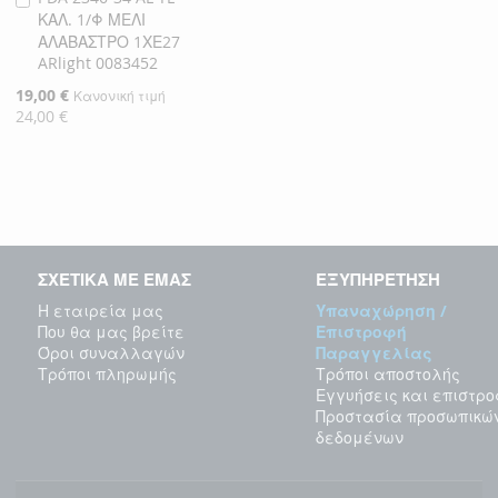
ΚΑΛ. 1/Φ ΜΕΛΙ
στο
ΑΛΑΒΑΣΤΡΟ 1ΧΕ27
Καλάθι
ARlight 0083452
Ειδική
19,00 €
Κανονική τιμή
Τιμή
24,00 €
ΣΧΕΤΙΚΑ ΜΕ ΕΜΑΣ
ΕΞΥΠΗΡΕΤΗΣΗ
Η εταιρεία μας
Υπαναχώρηση /
Που θα μας βρείτε
Επιστροφή
Όροι συναλλαγών
Παραγγελίας
Τρόποι πληρωμής
Τρόποι αποστολής
Εγγυήσεις και επιστρ
Προστασία προσωπικώ
δεδομένων