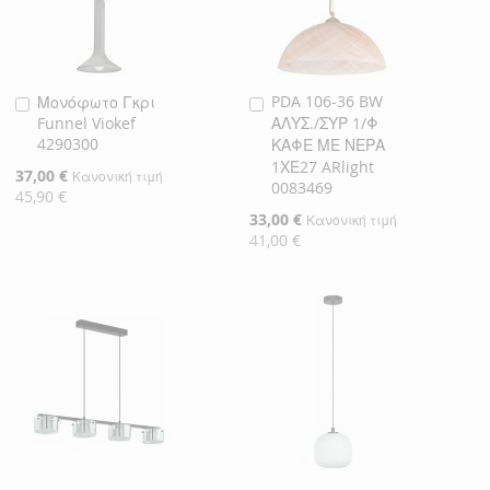
PDA 106-36 BW
Μονόφωτο Γκρι
Προσθήκη
Προσθήκη
Funnel Viokef
ΑΛΥΣ./ΣΥΡ 1/Φ
στο
στο
4290300
ΚΑΦΕ ΜΕ ΝΕΡΑ
Καλάθι
Καλάθι
1ΧΕ27 ARlight
Ειδική
37,00 €
Κανονική τιμή
0083469
Τιμή
45,90 €
Ειδική
33,00 €
Κανονική τιμή
Τιμή
41,00 €