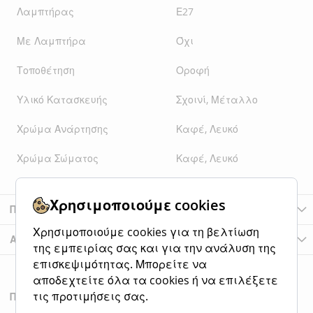
Λαμπτήρας
Ε27
Με Λαμπτήρα
Όχι
Τοποθέτηση
Οροφή
Υλικό Κατασκευής
Σχοινί, Μέταλλο
Χρώμα Ανάρτησης
Καφέ, Λευκό
Χρώμα Σώματος
Καφέ, Λευκό
Χρησιμοποιούμε cookies
Περισσότερες Πληροφορίες
Χρησιμοποιούμε cookies για τη βελτίωση
Αξιολογήσεις
της εμπειρίας σας και για την ανάλυση της
επισκεψιμότητας. Μπορείτε να
αποδεχτείτε όλα τα cookies ή να επιλέξετε
τις προτιμήσεις σας.
Προιόντα της Κατηγοριάς