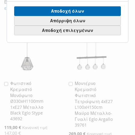
Έλεγχος στοιχείων για να προσθέσετε στο καλάθι ή
επιλογή όλων
Αποδοχή όλων
Απόρριψη όλων
Αποδοχή επιλεγμένων
Φωτιστικό
Μοντέρνο
Προσθήκη
Προσθήκη
Κρεμαστό
Κρεμαστό
στο
στο
Μονόφωτο
Φωτιστικό
Καλάθι
Καλάθι
Ø330xH1100mm
Τετράφωτη 4xE27
1xE27 Μέταλλο
L100xH150cm
Black Eglo Stype
Μαύρο Μέταλλο-
43692
Γυαλί Eglo Argallo
39761
Ειδική
119,00 €
Κανονική τιμή
Τιμή
147,00 €
Ειδική
269,00 €
Κανονική τιμή