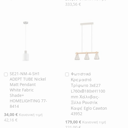
Τιμή
333,56 €
SE21-NM-4-SH1
Φωτιστικό
Προσθήκη
Προσθήκη
ADEPT TUBE Nickel
Κρεμαστό
στο
στο
Matt Pendant
Τρίφωτο 3xE27
Καλάθι
Καλάθι
White Fabric
L760xΒ180xH1100
Shade+
mm Χάλυβας-
HOMELIGHTING 77-
Ξύλο Ρουστίκ
8414
Καφέ Eglo Cawton
43952
Ειδική
34,00 €
Κανονική τιμή
Τιμή
42,16 €
Ειδική
179,00 €
Κανονική τιμή
Τιμή
221,00 €