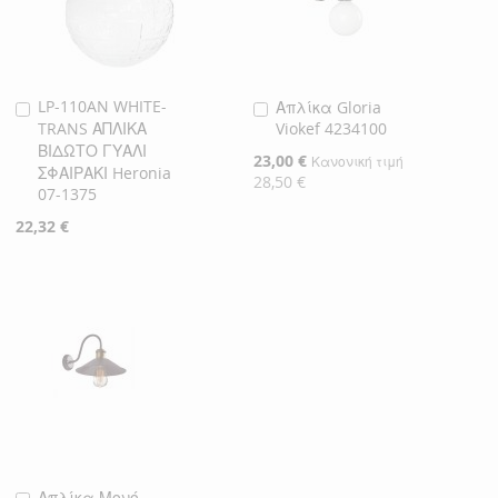
LP-110AN WHITE-
Απλίκα Gloria
Προσθήκη
Προσθήκη
TRANS ΑΠΛΙΚΑ
Viokef 4234100
στο
στο
ΒΙΔΩΤΟ ΓΥΑΛΙ
Καλάθι
Καλάθι
Ειδική
23,00 €
Κανονική τιμή
ΣΦΑΙΡΑΚΙ Heronia
Τιμή
28,50 €
07-1375
22,32 €
Απλίκα Μονό