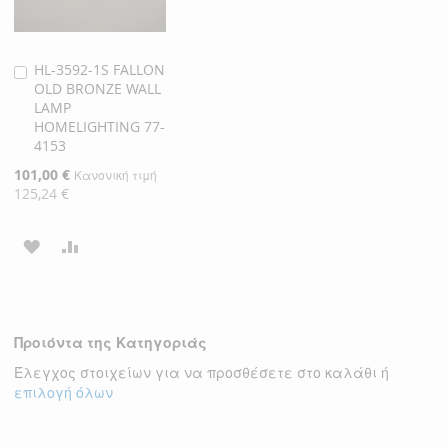
HL-3592-1S FALLON
Προσθήκη
OLD BRONZE WALL
στο
LAMP
Καλάθι
HOMELIGHTING 77-
4153
Ειδική
101,00 €
Κανονική τιμή
Τιμή
125,24 €
ΠΡΟΣΘΉΚΗ
ΠΡΟΣΘΉΚΗ
ΣΤΗ
ΓΙΑ
ΛΊΣΤΑ
ΣΎΓΚΡΙΣΗ
Προιόντα της Κατηγοριάς
ΕΠΙΘΥΜΙΏΝ
Έλεγχος στοιχείων για να προσθέσετε στο καλάθι ή
επιλογή όλων