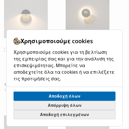
ΕΠΙΘΥΜΙΏΝ
ΛΊΣΤΑ
ΣΎΓΚΡΙΣΗ
ΕΠΙΘΥΜΙΏΝ
Χρησιμοποιούμε cookies
HL-3592-1M
HL-3592-1S FALLON
Προσθήκη
Προσθήκη
Χρησιμοποιούμε cookies για τη βελτίωση
FALLON RUSTY
WHITE WALL LAMP
στο
στο
της εμπειρίας σας και για την ανάλυση της
BROWN WALL
HOMELIGHTING 77-
Καλάθι
Καλάθι
επισκεψιμότητας. Μπορείτε να
LAMP
4159
HOMELIGHTING 77-
αποδεχτείτε όλα τα cookies ή να επιλέξετε
Ειδική
90,00 €
Κανονική τιμή
4175
τις προτιμήσεις σας.
Τιμή
111,60 €
Ειδική
101,00 €
Κανονική τιμή
Τιμή
125,24 €
ΠΡΟΣΘΉΚΗ
ΠΡΟΣΘΉΚΗ
Αποδοχή όλων
ΣΤΗ
ΓΙΑ
ΠΡΟΣΘΉΚΗ
ΠΡΟΣΘΉΚΗ
Απόρριψη όλων
ΛΊΣΤΑ
ΣΎΓΚΡΙΣΗ
Αποδοχή επιλεγμένων
ΣΤΗ
ΓΙΑ
ΕΠΙΘΥΜΙΏΝ
ΛΊΣΤΑ
ΣΎΓΚΡΙΣΗ