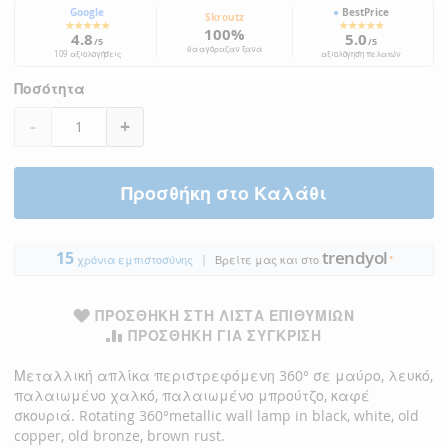
Google
●
BestPrice
Skroutz
★★★★★
★★★★★
100%
4.8
5.0
/5
/5
θα αγόραζαν ξανά
109 αξιολογήσεις
αξιολόγηση πελατών
Ποσότητα
-
+
Προσθήκη στο Καλάθι
trendyol
15
|
●
χρόνια εμπιστοσύνης
Βρείτε μας και στο
ΠΡΟΣΘΉΚΗ ΣΤΗ ΛΊΣΤΑ ΕΠΙΘΥΜΙΏΝ
ΠΡΟΣΘΉΚΗ ΓΙΑ ΣΎΓΚΡΙΣΗ
Μεταλλική απλίκα περιστρεφόμενη 360° σε μαύρο, λευκό,
παλαιωμένο χαλκό, παλαιωμένο μπρούτζο, καφέ
σκουριά. Rotating 360°metallic wall lamp in black, white, old
copper, old bronze, brown rust.