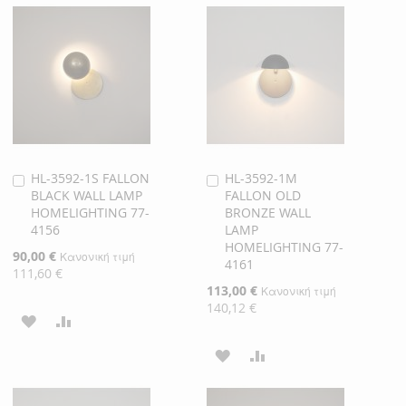
HL-3592-1S FALLON
HL-3592-1M
Προσθήκη
Προσθήκη
BLACK WALL LAMP
FALLON OLD
στο
στο
HOMELIGHTING 77-
BRONZE WALL
Καλάθι
Καλάθι
4156
LAMP
HOMELIGHTING 77-
Ειδική
90,00 €
Κανονική τιμή
4161
Τιμή
111,60 €
Ειδική
113,00 €
Κανονική τιμή
Τιμή
140,12 €
ΠΡΟΣΘΉΚΗ
ΠΡΟΣΘΉΚΗ
ΣΤΗ
ΓΙΑ
ΠΡΟΣΘΉΚΗ
ΠΡΟΣΘΉΚΗ
ΛΊΣΤΑ
ΣΎΓΚΡΙΣΗ
ΣΤΗ
ΓΙΑ