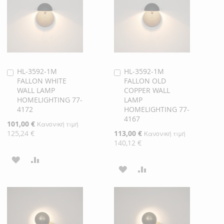
ΕΠΙΘΥΜΙΏΝ
HL-3592-1M
HL-3592-1M
Προσθήκη
Προσθήκη
FALLON WHITE
FALLON OLD
στο
στο
WALL LAMP
COPPER WALL
Καλάθι
Καλάθι
HOMELIGHTING 77-
LAMP
4172
HOMELIGHTING 77-
4167
Ειδική
101,00 €
Κανονική τιμή
Τιμή
125,24 €
Ειδική
113,00 €
Κανονική τιμή
Τιμή
140,12 €
ΠΡΟΣΘΉΚΗ
ΠΡΟΣΘΉΚΗ
ΠΡΟΣΘΉΚΗ
ΠΡΟΣΘΉΚΗ
ΣΤΗ
ΓΙΑ
ΣΤΗ
ΓΙΑ
ΛΊΣΤΑ
ΣΎΓΚΡΙΣΗ
ΛΊΣΤΑ
ΣΎΓΚΡΙΣΗ
ΕΠΙΘΥΜΙΏΝ
ΕΠΙΘΥΜΙΏΝ