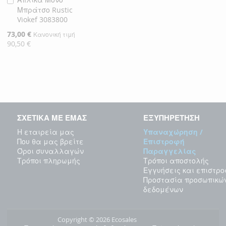
Προσθήκη
Μπράτσο Rustic
στο
Viokef 3083800
Καλάθι
Ειδική
73,00 €
Κανονική τιμή
Τιμή
90,50 €
ΣΧΕΤΙΚΑ ΜΕ ΕΜΑΣ
ΕΞΥΠΗΡΕΤΗΣΗ
Η εταιρεία μας
Υπαναχώρηση /
Που θα μας βρείτε
Επιστροφή
Όροι συναλλαγών
Παραγγελίας
Τρόποι πληρωμής
Τρόποι αποστολής
Εγγυήσεις και επιστρ
Προστασία προσωπικώ
δεδομένων
Copyright © 2026 Ecosales