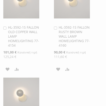
HL-3592-1S FALLON
HL-3592-1S FALLON
Προσθήκη
Προσθήκη
OLD COPPER WALL
RUSTY BROWN
στο
στο
LAMP
WALL LAMP
Καλάθι
Καλάθι
HOMELIGHTING 77-
HOMELIGHTING 77-
4154
4160
Ειδική
101,00 €
Ειδική
90,00 €
Κανονική τιμή
Κανονική τιμή
Τιμή
Τιμή
125,24 €
111,60 €
ΠΡΟΣΘΉΚΗ
ΠΡΟΣΘΉΚΗ
ΠΡΟΣΘΉΚΗ
ΠΡΟΣΘΉΚΗ
ΣΤΗ
ΓΙΑ
ΣΤΗ
ΓΙΑ
ΛΊΣΤΑ
ΣΎΓΚΡΙΣΗ
ΛΊΣΤΑ
ΣΎΓΚΡΙΣΗ
ΕΠΙΘΥΜΙΏΝ
ΕΠΙΘΥΜΙΏΝ