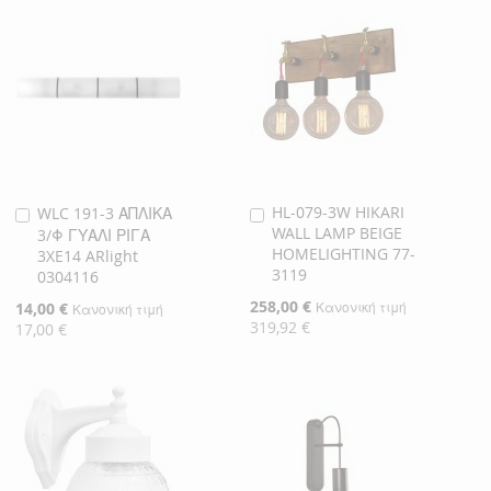
HL-079-3W HIKARI
WLC 191-3 ΑΠΛΙΚΑ
Προσθήκη
Προσθήκη
WALL LAMP BEIGE
3/Φ ΓΥΑΛΙ ΡΙΓΑ
στο
στο
HOMELIGHTING 77-
3XE14 ARlight
Καλάθι
Καλάθι
3119
0304116
Ειδική
258,00 €
Ειδική
14,00 €
Κανονική τιμή
Κανονική τιμή
Τιμή
Τιμή
319,92 €
17,00 €